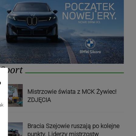
Sport
o
Mistrzowie świata z MCK Żywiec!
ZDJĘCIA
ak
Bracia Szejowie ruszają po kolejne
punkty. Liderzy mistrzostw