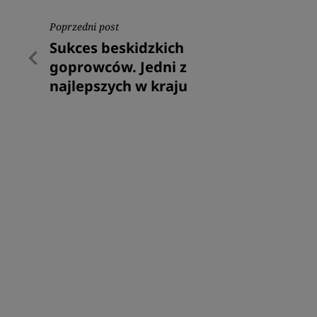
Nawigacja
Poprzedni post
Poprzedni
Sukces beskidzkich
wpisu
post
goprowców. Jedni z
najlepszych w kraju