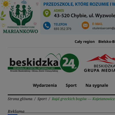
Przejdź
do
treści
Cały region
Bielsko-B
Wydarzenia
Sport
Na sygnale
Strona główna
/
Sport
/
Rajd greckich bogów — Kajetanowicz
Reklama