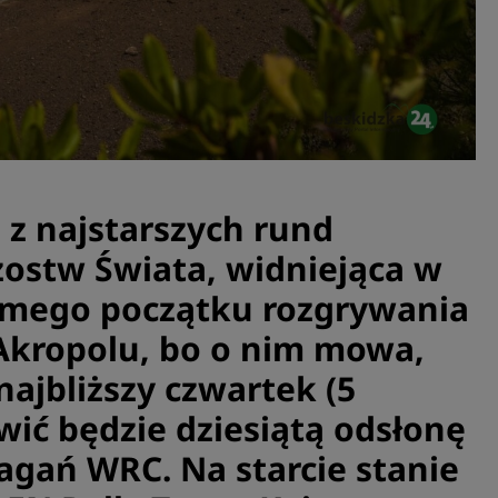
 z najstarszych rund
ostw Świata, widniejąca w
amego początku rozgrywania
 Akropolu, bo o nim mowa,
najbliższy czwartek (5
wić będzie dziesiątą odsłonę
gań WRC. Na starcie stanie