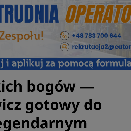
kich bogów —
icz gotowy do
legendarnym