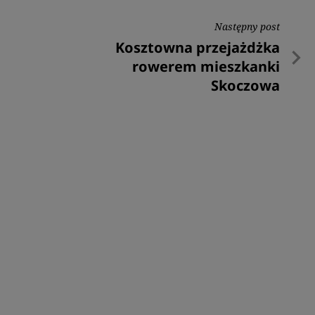
Następny post
Następny
Kosztowna przejażdżka
post
rowerem mieszkanki
Skoczowa