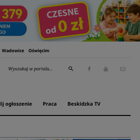
Wadowice
Oświęcim
Wyszukaj:
search
Facebook
Youtube
Kontak
lij ogłoszenie
Praca
Beskidzka TV