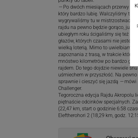
punkty do tabeli.
K
—
Po dwóch miesiącach przerwy wrac
który bardzo lubię. Walczyliśmy tuta
wygrywaliśmy tu w mistrzostwach świ
rajdu na pewno będzie gorąco, już 
ubiegłym roku ścigaliśmy się też p
głazów, których czasami nie jesteśm
wielką loterią. Mimo to uwielbiam tu
zapoznania z trasą, w trakcie który
mnóstwo kilometrów po bardzo górzy
rajdem. Do tego dojdzie niewiele snu
uśmiechem w przyszłość. Na pewno t
sprawnie i cieszyć się jazdą
—
mówi 
Challenger.
Tegoroczna edycja Rajdu Akropolu l
piętnaście odcinków specjalnych. Z
(22,47 km, start o godzinie 6:58 cza
Eleftherohori 2 (18,29 km, godz. 12:1