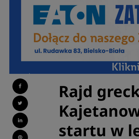
Rajd grec
Facebook
Twitter
Kajetanow
LinkedIn
startu w 
Pinterest