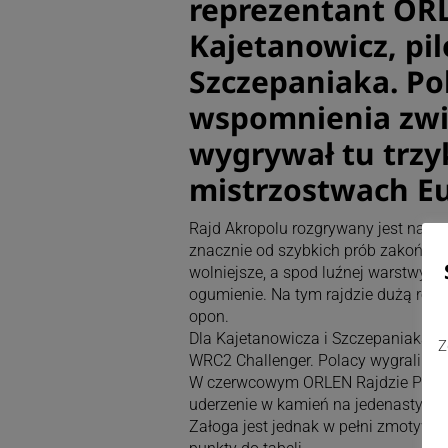
reprezentant ORL
Kajetanowicz, pi
Szczepaniaka. Po
wspomnienia zwi
wygrywał tu trzy
mistrzostwach Eu
Rajd Akropolu rozgrywany jest na sz
znacznie od szybkich prób zakończon
wolniejsze, a spod luźnej warstwy n
ogumienie. Na tym rajdzie dużą rolę
opon.
Dla Kajetanowicza i Szczepaniaka b
Z
WRC2 Challenger. Polacy wygrali w ty
W czerwcowym ORLEN Rajdzie Polski 
uderzenie w kamień na jedenastym o
Załoga jest jednak w pełni zmotyw