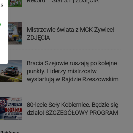
Rekord – Stal 3:1 | ZDJĘCIA
RS
e
Mistrzowie świata z MCK Żywiec!
ZDJĘCIA
Bracia Szejowie ruszają po kolejne
punkty. Liderzy mistrzostw
wystartują w Rajdzie Rzeszowskim
80-lecie Soły Kobiernice. Będzie się
działo! SZCZEGÓŁOWY PROGRAM
Reklama