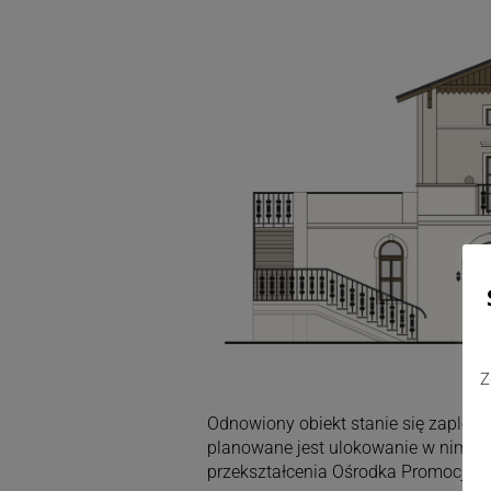
Z
Odnowiony obiekt stanie się zaplecze
planowane jest ulokowanie w nim si
przekształcenia Ośrodka Promocji G