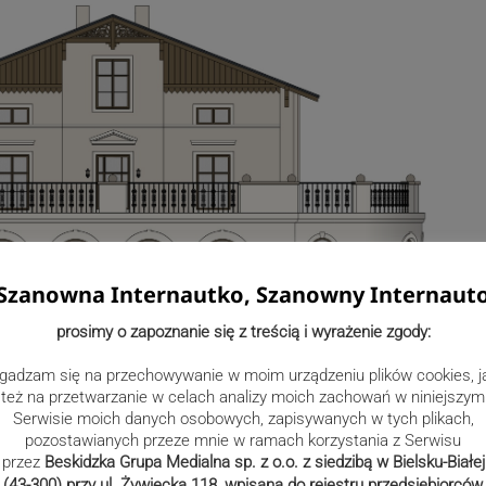
Szanowna Internautko, Szanowny Internaut
prosimy o zapoznanie się z treścią i wyrażenie zgody:
gadzam się na przechowywanie w moim urządzeniu plików cookies, j
też na przetwarzanie w celach analizy moich zachowań w niniejszym
m działalności kulturalnej i edukacyjnej. Docelowo
Serwisie moich danych osobowych, zapisywanych w tych plikach,
pozostawianych przeze mnie w ramach korzystania z Serwisu
edziby Gminnego Ośrodka Kultury, powstającego w wyniku
przez
Beskidzka Grupa Medialna sp. z o.o. z siedzibą w Bielsku-Białej
miny Jaworze.
(43-300) przy ul. Żywiecka 118, wpisana do rejestru przedsiębiorców