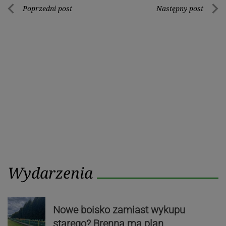
Nawigacja
Poprzedni post
Następny post
Poprzedni
Nastę
wpisu
post
post
Wydarzenia
Nowe boisko zamiast wykupu
starego? Brenna ma plan