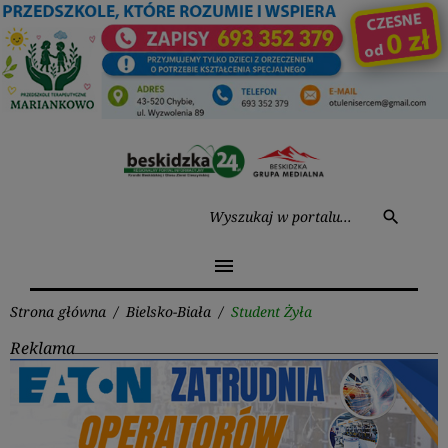
Przejdź
do
treści
Wysz
search
menu
Strona główna
/
Bielsko-Biała
/
Student Żyła
Reklama