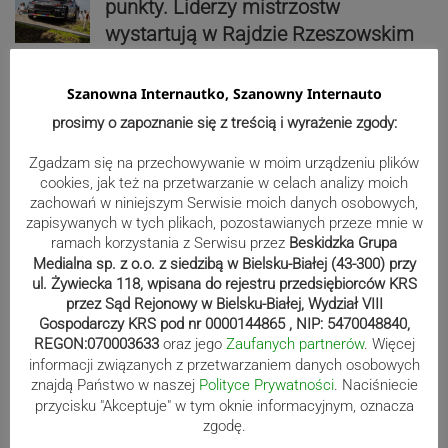
punkty. Liderzy mistrzostw
wystartują w Rajdzie Rzeszowskim
Szanowna Internautko, Szanowny Internauto
80-lecie Soły Kobiernice. Będzie się
prosimy o zapoznanie się z treścią i wyrażenie zgody:
działo! SZCZEGÓŁOWY PROGRAM
Zgadzam się na przechowywanie w moim urządzeniu plików
cookies, jak też na przetwarzanie w celach analizy moich
zachowań w niniejszym Serwisie moich danych osobowych,
zapisywanych w tych plikach, pozostawianych przeze mnie w
Reklama
ramach korzystania z Serwisu przez
Beskidzka Grupa
Medialna sp. z o.o. z siedzibą w Bielsku-Białej (43-300) przy
ul. Żywiecka 118, wpisana do rejestru przedsiębiorców KRS
przez Sąd Rejonowy w Bielsku-Białej, Wydział VIII
Gospodarczy KRS pod nr 0000144865 , NIP: 5470048840,
REGON:070003633
oraz jego
Zaufanych partnerów
. Więcej
informacji związanych z przetwarzaniem danych osobowych
znajdą Państwo w naszej
Polityce Prywatności
. Naciśniecie
przycisku "Akceptuje" w tym oknie informacyjnym, oznacza
zgodę.