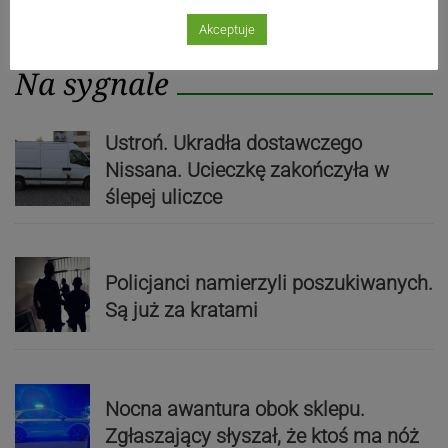
Akceptuje
Na sygnale
Ustroń. Ukradła dostawczego
Nissana. Ucieczkę zakończyła w
ślepej uliczce
Policjanci namierzyli poszukiwanych.
Są już za kratami
Nocna awantura obok sklepu.
Zgłaszający słyszał, że ktoś ma nóż