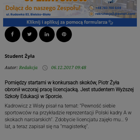
Facebook
Twitter
LinkedIn
Pinterest
Student Żyła
Autor:
Redakcja
06.12.2017 09:48
access_time
Pomiędzy startami w konkursach skoków, Piotr Żyła
obronił wczoraj pracę licencjacką. Jest studentem Wyższej
Szkoły Edukacji w Sporcie.
Kadrowicz z Wisły pisał na temat: “Pewność siebie
sportowców na przykładzie reprezentacji Polski kadry A w
skokach narciarskich”. Zdobycie licencjatu zajęło mu… 9
lat, a teraz zapisał się na “magisterkę”.