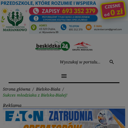
Przejdź
do
treści
Wysz
search
menu
Strona główna
/
Bielsko-Biała
/
Sukces młodziaka z Bielska-Białej!
Reklama