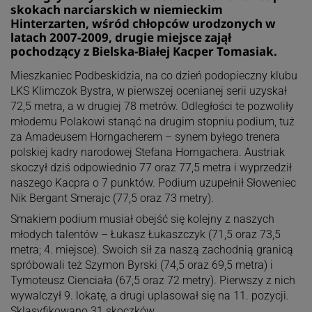
skokach narciarskich w niemieckim
Hinterzarten, wśród chłopców urodzonych w
latach 2007-2009, drugie miejsce zajął
pochodzący z Bielska-Białej Kacper Tomasiak.
Mieszkaniec Podbeskidzia, na co dzień podopieczny klubu
LKS Klimczok Bystra, w pierwszej ocenianej serii uzyskał
72,5 metra, a w drugiej 78 metrów. Odległości te pozwoliły
młodemu Polakowi stanąć na drugim stopniu podium, tuż
za Amadeusem Horngacherem – synem byłego trenera
polskiej kadry narodowej Stefana Horngachera. Austriak
skoczył dziś odpowiednio 77 oraz 77,5 metra i wyprzedził
naszego Kacpra o 7 punktów. Podium uzupełnił Słoweniec
Nik Bergant Smerajc (77,5 oraz 73 metry).
Smakiem podium musiał obejść się kolejny z naszych
młodych talentów – Łukasz Łukaszczyk (71,5 oraz 73,5
metra; 4. miejsce). Swoich sił za naszą zachodnią granicą
spróbowali też Szymon Byrski (74,5 oraz 69,5 metra) i
Tymoteusz Cienciała (67,5 oraz 72 metry). Pierwszy z nich
wywalczył 9. lokatę, a drugi uplasował się na 11. pozycji.
Sklasyfikowano 31 skoczków.