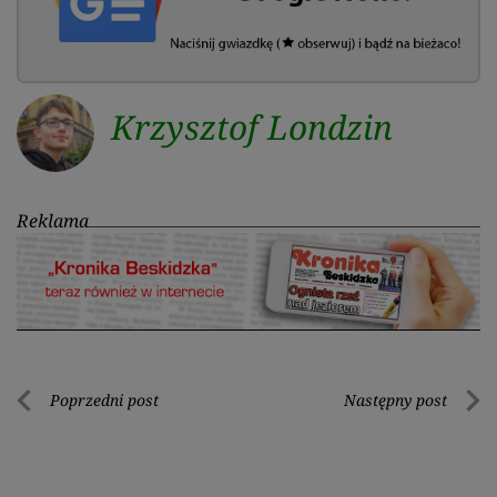
Krzysztof Londzin
Reklama
Nawigacja
Poprzedni post
Następny post
Poprzedni
Nastę
wpisu
post
post