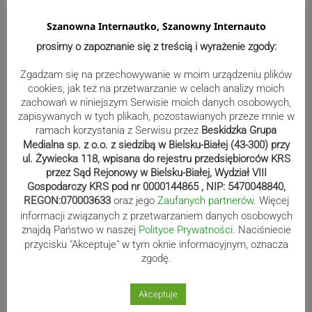
Reklama
Szanowna Internautko, Szanowny Internauto
prosimy o zapoznanie się z treścią i wyrażenie zgody:
Zgadzam się na przechowywanie w moim urządzeniu plików
cookies, jak też na przetwarzanie w celach analizy moich
zachowań w niniejszym Serwisie moich danych osobowych,
zapisywanych w tych plikach, pozostawianych przeze mnie w
ramach korzystania z Serwisu przez
Beskidzka Grupa
Medialna sp. z o.o. z siedzibą w Bielsku-Białej (43-300) przy
ul. Żywiecka 118, wpisana do rejestru przedsiębiorców KRS
przez Sąd Rejonowy w Bielsku-Białej, Wydział VIII
Gospodarczy KRS pod nr 0000144865 , NIP: 5470048840,
REGON:070003633
oraz jego
Zaufanych partnerów
. Więcej
informacji związanych z przetwarzaniem danych osobowych
Sport
znajdą Państwo w naszej
Polityce Prywatności
. Naciśniecie
przycisku "Akceptuje" w tym oknie informacyjnym, oznacza
zgodę.
Mistrzowie świata z MCK Żywiec!
Akceptuje
ZDJĘCIA