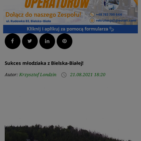
Facebook
Twitter
LinkedIn
Pinterest
Sukces młodziaka z Bielska-Białej!
Autor:
Krzysztof Londzin
21.08.2021 18:20
access_time