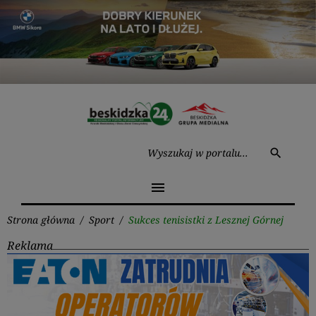
Przejdź
do
treści
Wysz
search
menu
Strona główna
/
Sport
/
Sukces tenisistki z Lesznej Górnej
Reklama