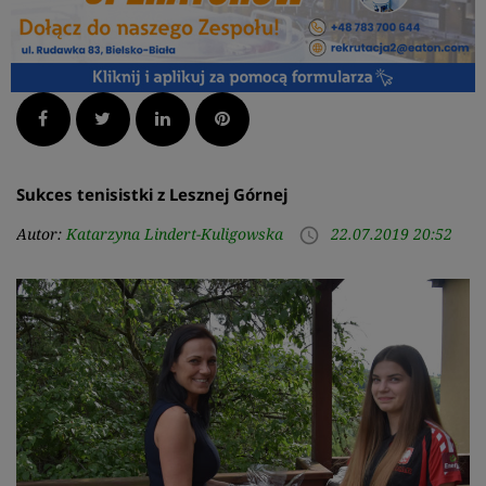
Facebook
Twitter
LinkedIn
Pinterest
Sukces tenisistki z Lesznej Górnej
Autor:
Katarzyna Lindert-Kuligowska
22.07.2019 20:52
access_time