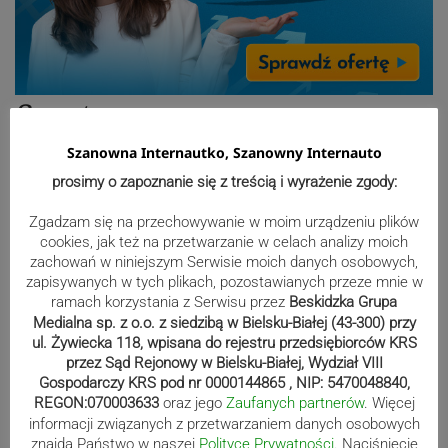
Sport
Szanowna Internautko, Szanowny Internauto
prosimy o zapoznanie się z treścią i wyrażenie zgody:
Mistrzowie świata z MCK Żywiec!
ZDJĘCIA
Zgadzam się na przechowywanie w moim urządzeniu plików
cookies, jak też na przetwarzanie w celach analizy moich
zachowań w niniejszym Serwisie moich danych osobowych,
zapisywanych w tych plikach, pozostawianych przeze mnie w
Bracia Szejowie ruszają po kolejne
ramach korzystania z Serwisu przez
Beskidzka Grupa
Medialna sp. z o.o. z siedzibą w Bielsku-Białej (43-300) przy
punkty. Liderzy mistrzostw
ul. Żywiecka 118, wpisana do rejestru przedsiębiorców KRS
wystartują w Rajdzie Rzeszowskim
przez Sąd Rejonowy w Bielsku-Białej, Wydział VIII
Gospodarczy KRS pod nr 0000144865 , NIP: 5470048840,
REGON:070003633
oraz jego
Zaufanych partnerów
. Więcej
informacji związanych z przetwarzaniem danych osobowych
80-lecie Soły Kobiernice. Będzie się
znajdą Państwo w naszej
Polityce Prywatności
. Naciśniecie