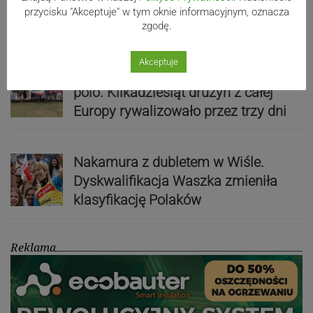
działo! SZCZEGÓŁOWY PROGRAM
przycisku "Akceptuje" w tym oknie informacyjnym, oznacza
zgodę.
Akceptuje
Kaniów stolicą europejskiego kajak
polo. Kilkadziesiąt drużyn z całej
Europy rywalizowało przez trzy dni
Nakamura z dubletem w Wiśle.
Dyskwalifikacja Waszka zmieniła
klasyfikację Polaków
Reklama