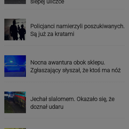
ślepej uliczce
Policjanci namierzyli poszukiwanych.
Są już za kratami
Nocna awantura obok sklepu.
Zgłaszający słyszał, że ktoś ma nóż
Jechał slalomem. Okazało się, że
doznał udaru