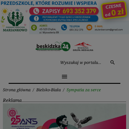
Przejdź
do
treści
Wysz
search
menu
Strona główna
/
Bielsko-Biała
/
Sympatia za serce
Reklama