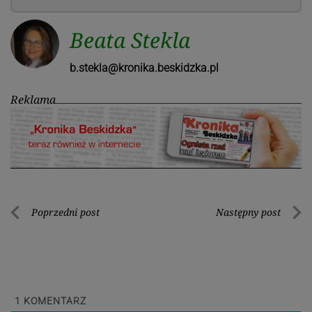
Beata Stekla
b.stekla@kronika.beskidzka.pl
Reklama
Nawigacja
Poprzedni post
Następny post
Poprzedni
Nastę
wpisu
post
post
1
KOMENTARZ