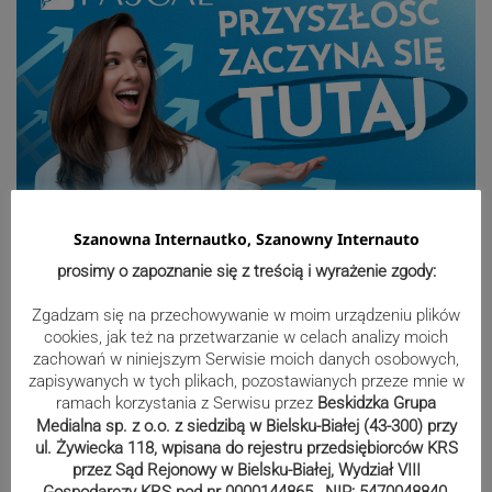
Szanowna Internautko, Szanowny Internauto
Sport
prosimy o zapoznanie się z treścią i wyrażenie zgody:
Zgadzam się na przechowywanie w moim urządzeniu plików
cookies, jak też na przetwarzanie w celach analizy moich
Mistrzowie świata z MCK Żywiec!
zachowań w niniejszym Serwisie moich danych osobowych,
ZDJĘCIA
zapisywanych w tych plikach, pozostawianych przeze mnie w
ramach korzystania z Serwisu przez
Beskidzka Grupa
Medialna sp. z o.o. z siedzibą w Bielsku-Białej (43-300) przy
ul. Żywiecka 118, wpisana do rejestru przedsiębiorców KRS
Bracia Szejowie ruszają po kolejne
przez Sąd Rejonowy w Bielsku-Białej, Wydział VIII