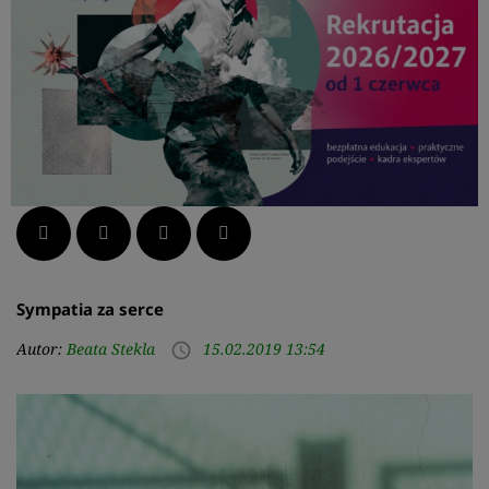
Facebook
Twitter
LinkedIn
Pinterest
Sympatia za serce
Autor:
Beata Stekla
15.02.2019 13:54
access_time