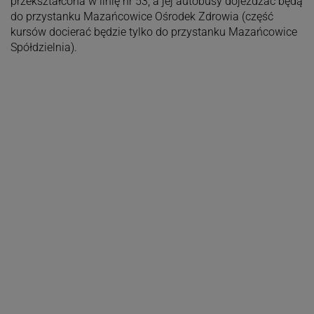
przekształcona w linię nr 53, a jej autobusy dojeżdżać będą
do przystanku Mazańcowice Ośrodek Zdrowia (część
kursów docierać będzie tylko do przystanku Mazańcowice
Spółdzielnia).