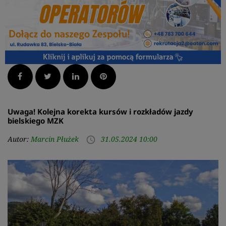
Facebook
Twitter
LinkedIn
Pinterest
Uwaga! Kolejna korekta kursów i rozkładów jazdy
bielskiego MZK
Autor:
Marcin Płużek
31.05.2024 10:00
access_time