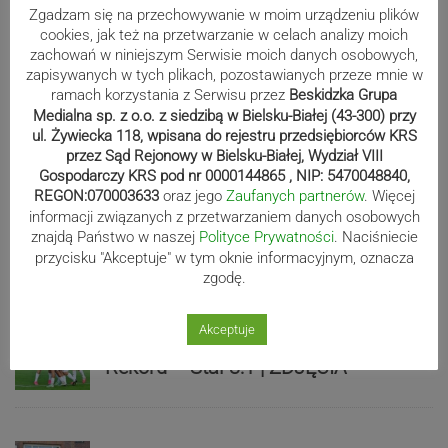
Zgadzam się na przechowywanie w moim urządzeniu plików
cookies, jak też na przetwarzanie w celach analizy moich
zachowań w niniejszym Serwisie moich danych osobowych,
zapisywanych w tych plikach, pozostawianych przeze mnie w
ramach korzystania z Serwisu przez
Beskidzka Grupa
Medialna sp. z o.o. z siedzibą w Bielsku-Białej (43-300) przy
Sport
ul. Żywiecka 118, wpisana do rejestru przedsiębiorców KRS
przez Sąd Rejonowy w Bielsku-Białej, Wydział VIII
Gospodarczy KRS pod nr 0000144865 , NIP: 5470048840,
REGON:070003633
oraz jego
Zaufanych partnerów
. Więcej
Beniaminek ze spadkowiczem na
informacji związanych z przetwarzaniem danych osobowych
remis. Podbeskidzie – Lechia 2:2 |
znajdą Państwo w naszej
Polityce Prywatności
. Naciśniecie
ZDJĘCIA
przycisku "Akceptuje" w tym oknie informacyjnym, oznacza
zgodę.
Akceptuje
Biało-zieloni nadal niepokonani.
Rekord – Stal 3:1 | ZDJĘCIA