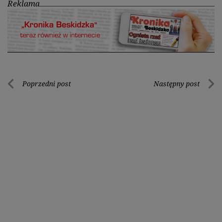
Reklama
Nawigacja
Poprzedni post
Następny post
Poprzedni
Nastę
wpisu
post
post