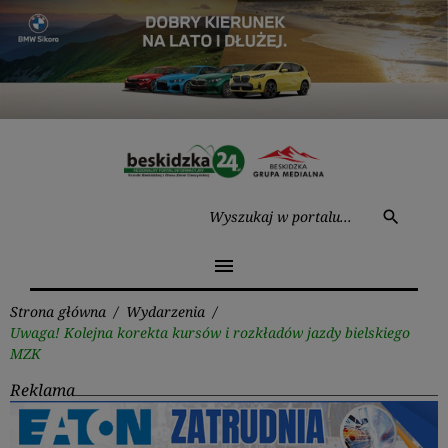
Przejdź
do
treści
Wysz
search
menu
Strona główna
/
Wydarzenia
/
Uwaga! Kolejna korekta kursów i rozkładów jazdy bielskiego
MZK
Reklama