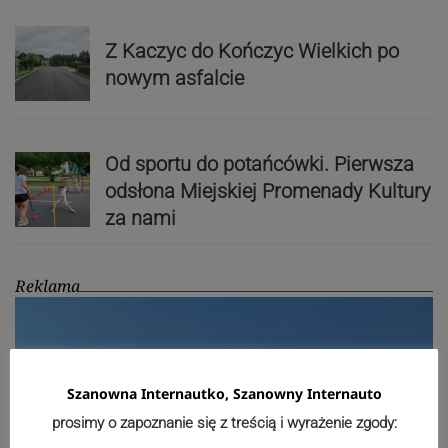
Z Kaczyc do Kończyc Wielkich po
nowym asfalcie
Od sportu do potańcówki. Pierwsza
odsłona Miejskiej Promenady Kultury
za nami
Reklama
Szanowna Internautko, Szanowny Internauto
prosimy o zapoznanie się z treścią i wyrażenie zgody: