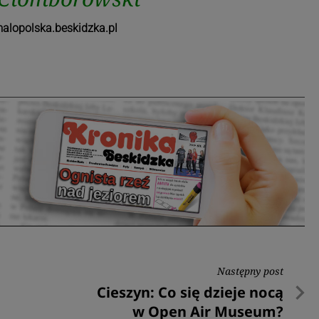
lopolska.beskidzka.pl
Następny post
Następny
Cieszyn: Co się dzieje nocą
post
w Open Air Museum?