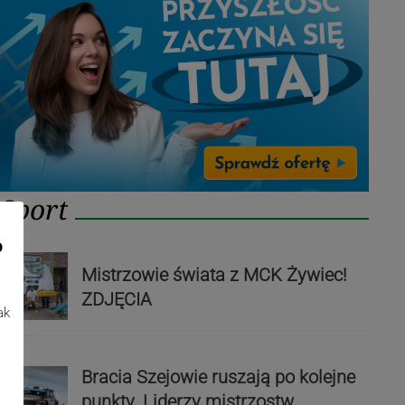
Sport
o
Mistrzowie świata z MCK Żywiec!
ZDJĘCIA
ak
Bracia Szejowie ruszają po kolejne
punkty. Liderzy mistrzostw