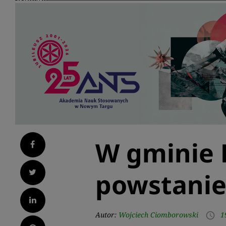
W gminie 
Facebook
Twitter
powstanie
LinkedIn
Autor:
Wojciech Ciomborowski
1
access_time