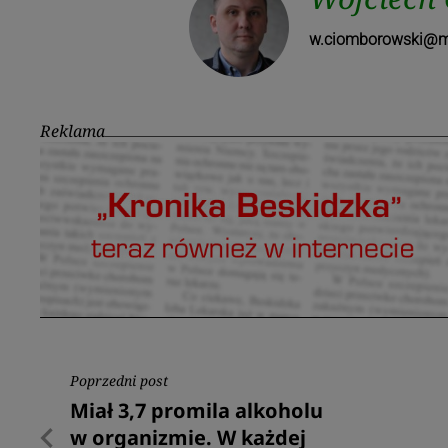
w.ciomborowski@ma
Reklama
Nawigacja
Poprzedni post
Poprzedni
Miał 3,7 promila alkoholu
wpisu
post
w organizmie. W każdej