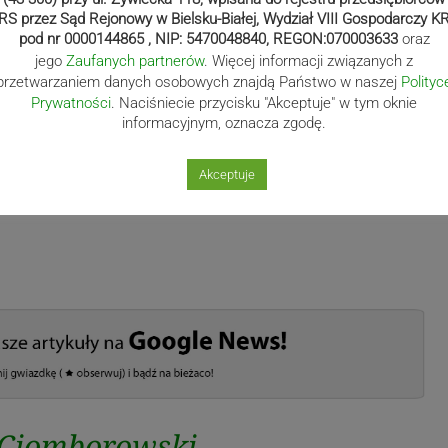
RS przez Sąd Rejonowy w Bielsku-Białej, Wydział VIII Gospodarczy K
pod nr 0000144865 , NIP: 5470048840, REGON:070003633
oraz
jego
Zaufanych partnerów
. Więcej informacji związanych z
przetwarzaniem danych osobowych znajdą Państwo w naszej
Polityc
Prywatności
. Naciśniecie przycisku "Akceptuje" w tym oknie
informacyjnym, oznacza zgodę.
Akceptuje
 Ciomborowski