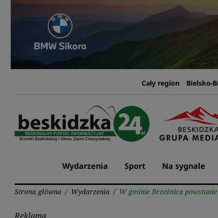
Przejdź
do
treści
Cały region
Bielsko-B
Wydarzenia
Sport
Na sygnale
Strona główna
/
Wydarzenia
/
W gminie Brzeźnica powstanie 
Reklama