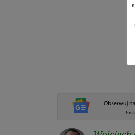
K
Wojciech