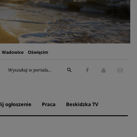
Wadowice
Oświęcim
Wyszukaj:
search
Facebook
Youtube
Kontak
lij ogłoszenie
Praca
Beskidzka TV