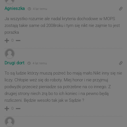
Agnieszka
4 lat temu
Ja wszystko rozumie ale nadal kryteria dochodowe w MOPS
zostają takie same od 2008roku i tym się nikt nie zajmie to jest
porażka
0
Drugi dort
4 lat temu
To są ludzie którzy muszą pożreć bo mają mało.Nikt inny się nie
liczy. Chłopie weż się do roboty. Miej honor i nie przyjmuj
podwyżki przecież pieniadze sa potrzebne na co innego. Z
drugiej strony niech żrą bo to ich koniec i na pewno będą
rozliczeni. Będzie wesoło tak jak w Sądzie ?
0