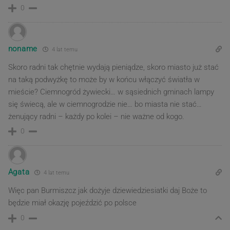
0
noname
4 lat temu
Skoro radni tak chętnie wydają pieniądze, skoro miasto już stać
na taką podwyżkę to może by w końcu włączyć światła w
mieście? Ciemnogród żywiecki… w sąsiednich gminach lampy
się świecą, ale w ciemnogrodzie nie… bo miasta nie stać…
żenujący radni – każdy po kolei – nie ważne od kogo.
0
Agata
4 lat temu
Więc pan Burmiszcz jak dożyje dziewiedziesiatki daj Boże to
będzie miał okazję pojeździć po polsce
0