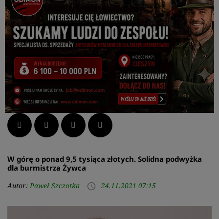
Facebook
Twitter
LinkedIn
Pinterest
W górę o ponad 9,5 tysiąca złotych. Solidna podwyżka
dla burmistrza Żywca
Autor:
Paweł Szczotka
24.11.2021 07:15
access_time