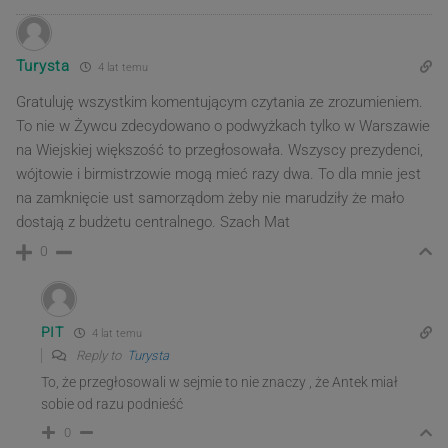
Turysta
4 lat temu
Gratuluję wszystkim komentującym czytania ze zrozumieniem.
To nie w Żywcu zdecydowano o podwyżkach tylko w Warszawie
na Wiejskiej większość to przegłosowała. Wszyscy prezydenci,
wójtowie i birmistrzowie mogą mieć razy dwa. To dla mnie jest
na zamknięcie ust samorządom żeby nie marudziły że mało
dostają z budżetu centralnego. Szach Mat
0
PIT
4 lat temu
Reply to
Turysta
To, że przegłosowali w sejmie to nie znaczy , że Antek miał
sobie od razu podnieść
0