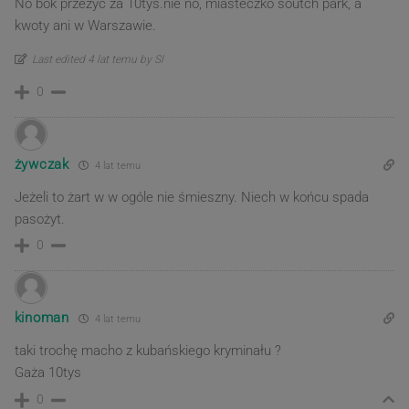
No bok przeżyć za 10tys.nie no, miasteczko soutch park, a
kwoty ani w Warszawie.
Last edited 4 lat temu by Sl
0
żywczak
4 lat temu
Jeżeli to żart w w ogóle nie śmieszny. Niech w końcu spada
pasożyt.
0
kinoman
4 lat temu
taki trochę macho z kubańskiego kryminału ?
Gaża 10tys
0