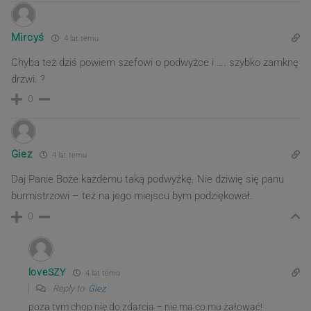
Mircyś
4 lat temu
Chyba też dziś powiem szefowi o podwyżce i …. szybko zamknę
drzwi. ?
0
Giez
4 lat temu
Daj Panie Boże każdemu taką podwyżkę. Nie dziwię się panu
burmistrzowi – też na jego miejscu bym podziękował.
0
loveSZY
4 lat temu
Reply to
Giez
poza tym chop nie do zdarcia – nie ma co mu żałować!