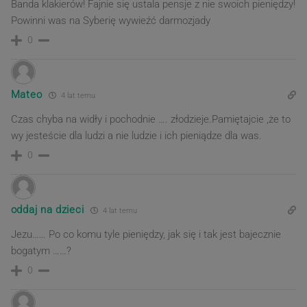
Banda klakierów! Fajnie się ustala pensje z nie swoich pieniędzy!
Powinni was na Syberię wywieźć darmozjady
0
Mateo
4 lat temu
Czas chyba na widły i pochodnie …. złodzieje.Pamiętajcie ,że to
wy jesteście dla ludzi a nie ludzie i ich pieniądze dla was.
0
oddaj na dzieci
4 lat temu
Jezu…… Po co komu tyle pieniędzy, jak się i tak jest bajecznie
bogatym ……?
0