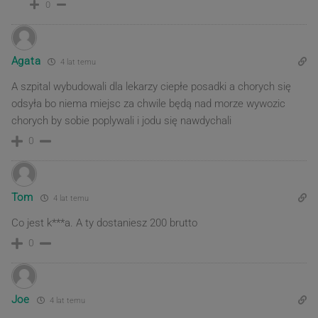
0
Agata
4 lat temu
A szpital wybudowali dla lekarzy ciepłe posadki a chorych się
odsyła bo niema miejsc za chwile będą nad morze wywozic
chorych by sobie poplywali i jodu się nawdychali
0
Tom
4 lat temu
Co jest k***a. A ty dostaniesz 200 brutto
0
Joe
4 lat temu