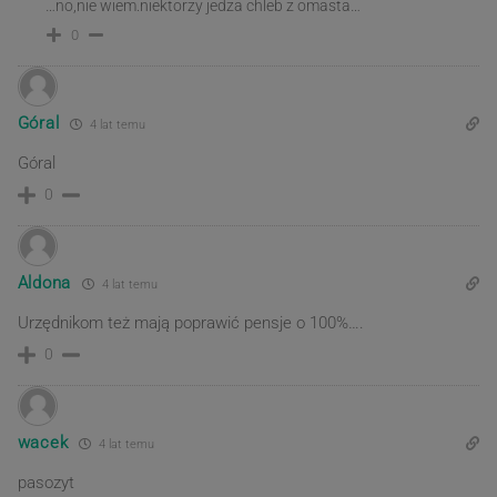
…no,nie wiem.niektorzy jedza chleb z omasta…
0
Góral
4 lat temu
Góral
0
Aldona
4 lat temu
Urzędnikom też mają poprawić pensje o 100%….
0
wacek
4 lat temu
pasozyt