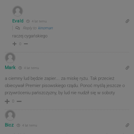
Evald
4 lat temu
Reply to
kinoman
raczej cygańskiego
0
Mark
4 lat temu
a ciemny lud będzie zapier…. za miskę ryżu. Tak przecież
obiecywał Premier pisowskiego rządu. Ponoć myślą jeszcze o
przywróceniu pańszczyzny, by lud nie nudził się w soboty
0
Bicz
4 lat temu