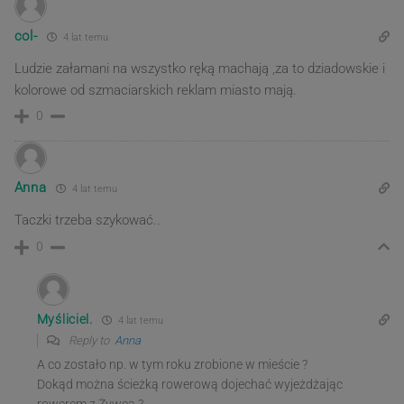
col-
4 lat temu
Ludzie załamani na wszystko ręką machają ,za to dziadowskie i
kolorowe od szmaciarskich reklam miasto mają.
0
Anna
4 lat temu
Taczki trzeba szykować..
0
Myśliciel.
4 lat temu
Reply to
Anna
A co zostało np. w tym roku zrobione w mieście ?
Dokąd można ścieżką rowerową dojechać wyjeżdżając
rowerem z Żywca ?