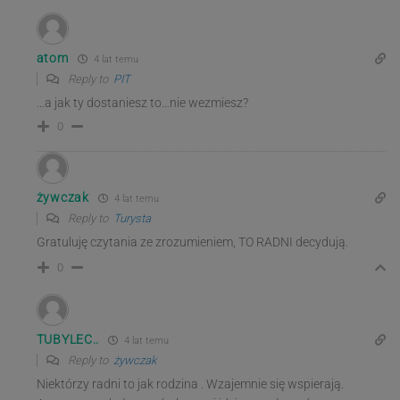
atom
4 lat temu
Reply to
PIT
…a jak ty dostaniesz to…nie wezmiesz?
0
żywczak
4 lat temu
Reply to
Turysta
Gratuluję czytania ze zrozumieniem, TO RADNI decydują.
0
TUBYLEC..
4 lat temu
Reply to
żywczak
Niektórzy radni to jak rodzina . Wzajemnie się wspierają.