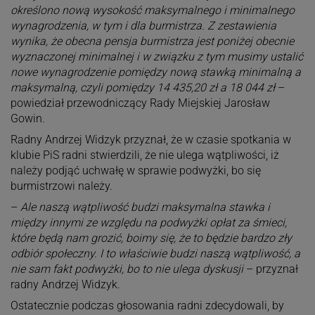
określono nową wysokość maksymalnego i minimalnego
wynagrodzenia, w tym i dla burmistrza. Z zestawienia
wynika, że obecna pensja burmistrza jest poniżej obecnie
wyznaczonej minimalnej i w związku z tym musimy ustalić
nowe wynagrodzenie pomiędzy nową stawką minimalną a
maksymalną, czyli pomiędzy 14 435,20 zł a 18 044 zł
–
powiedział przewodniczący Rady Miejskiej Jarosław
Gowin.
Radny Andrzej Widzyk przyznał, że w czasie spotkania w
klubie PiS radni stwierdzili, że nie ulega wątpliwości, iż
należy podjąć uchwałę w sprawie podwyżki, bo się
burmistrzowi należy.
–
Ale naszą wątpliwość budzi maksymalna stawka i
między innymi ze względu na podwyżki opłat za śmieci,
które będą nam grozić, boimy się, że to będzie bardzo zły
odbiór społeczny. I to właściwie budzi naszą wątpliwość, a
nie sam fakt podwyżki, bo to nie ulega dyskusji
– przyznał
radny Andrzej Widzyk.
Ostatecznie podczas głosowania radni zdecydowali, by