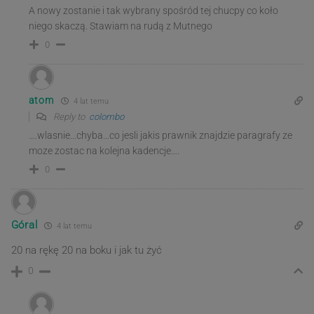
A nowy zostanie i tak wybrany spośród tej chucpy co koło
niego skaczą. Stawiam na rudą z Mutnego
0
atom
4 lat temu
Reply to
colombo
….wlasnie…chyba…co jesli jakis prawnik znajdzie paragrafy ze
moze zostac na kolejna kadencje….
0
Góral
4 lat temu
20 na rękę 20 na boku i jak tu żyć
0