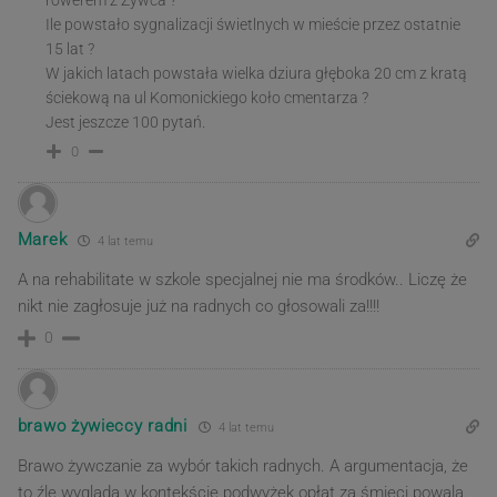
Ile powstało sygnalizacji świetlnych w mieście przez ostatnie
15 lat ?
W jakich latach powstała wielka dziura głęboka 20 cm z kratą
ściekową na ul Komonickiego koło cmentarza ?
Jest jeszcze 100 pytań.
0
Marek
4 lat temu
A na rehabilitate w szkole specjalnej nie ma środków.. Liczę że
nikt nie zagłosuje już na radnych co głosowali za!!!!
0
brawo żywieccy radni
4 lat temu
Brawo żywczanie za wybór takich radnych. A argumentacja, że
to źle wygląda w kontekście podwyżek opłat za śmieci powala.