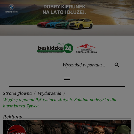
Przejdź
do
treści
Wysz
search
menu
Strona główna
/
Wydarzenia
/
W górę o ponad 9,5 tysiąca złotych. Solidna podwyżka dla
burmistrza Żywca
Reklama