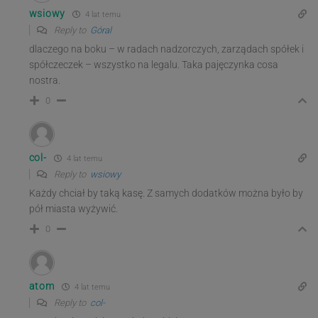
wsiowy
4 lat temu
Reply to
Góral
dlaczego na boku – w radach nadzorczych, zarządach spółek i
spółczeczek – wszystko na legalu. Taka pajęczynka cosa
nostra.
0
col-
4 lat temu
Reply to
wsiowy
Każdy chciał by taką kasę. Z samych dodatków można było by
pół miasta wyżywić.
0
atom
4 lat temu
Reply to
col-