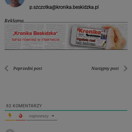
p.szczotka@kronika.beskidzka.pl
Reklama
Nawigacja
Poprzedni post
Następny post
Poprzedni
Nastę
wpisu
post
post
62
KOMENTARZY
najnowszy