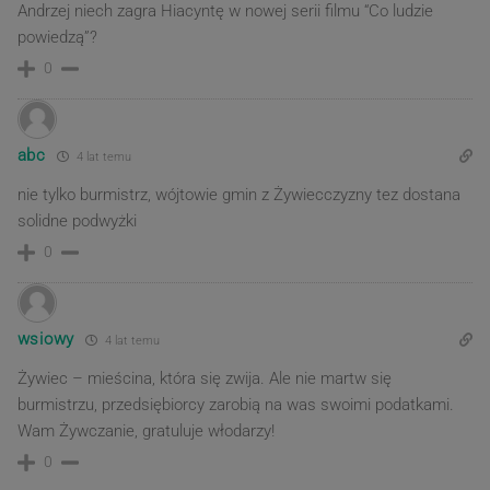
Andrzej niech zagra Hiacyntę w nowej serii filmu “Co ludzie
powiedzą”?
0
abc
4 lat temu
nie tylko burmistrz, wójtowie gmin z Żywiecczyzny tez dostana
solidne podwyżki
0
wsiowy
4 lat temu
Żywiec – mieścina, która się zwija. Ale nie martw się
burmistrzu, przedsiębiorcy zarobią na was swoimi podatkami.
Wam Żywczanie, gratuluje włodarzy!
0