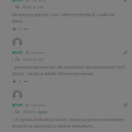
atom
4 lat temu
Reply to
col-
ale wszyscy placimy…noo…niektorzy nie placili i nadal nie
placa…
0
atom
4 lat temu
Reply to
col-
…prywatno-panstwowy…dla wszystkich-ubezpieczonych i tych
,ktorzy…nie placa skladki zdrowotnej-rowniez.
0
atom
4 lat temu
Reply to
Agata
…w szpitalu beda leczyc covid…reszta pacjentow samodzielne
leczenie na swoj koszt u siebie w mieszkaniu…