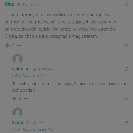
Giez
4 lat temu
Plusem ujemnym tej podwyżki dla obecnie panującego
burmistrza jest możliwość, iż w zbliżających się wyborach
samorządowych będzie miał przez to więcej konkurentów.
Chyba, że chce się już pożegnać z magistratem.
0
colombo
4 lat temu
Reply to
Giez
To chyba jego ostatnia kadencja , Zabierze to co mu dali i się po
cichu oddali.
0
Evald
4 lat temu
Reply to
colombo