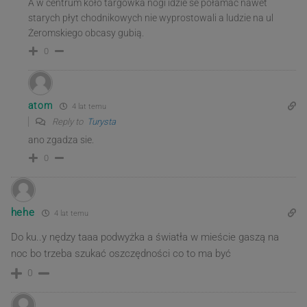
A w centrum koło targówka nogi idzie se połamać nawet
starych płyt chodnikowych nie wyprostowali a ludzie na ul
Żeromskiego obcasy gubią.
0
atom
4 lat temu
Reply to
Turysta
ano zgadza sie.
0
hehe
4 lat temu
Do ku..y nędzy taaa podwyżka a światła w mieście gaszą na
noc bo trzeba szukać oszczędności co to ma być
0