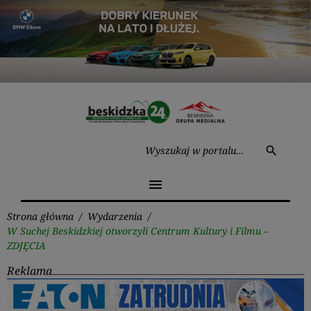
Przejdź
do
treści
Wysz
search
menu
Strona główna
/
Wydarzenia
/
W Suchej Beskidzkiej otworzyli Centrum Kultury i Filmu –
ZDJĘCIA
Reklama