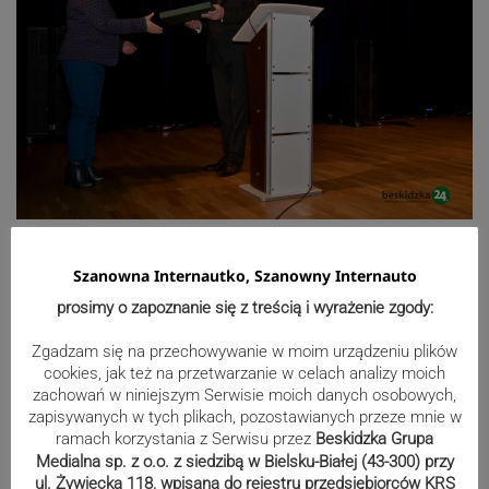
Fot. UM Sucha Beskidzka
Szanowna Internautko, Szanowny Internauto
prosimy o zapoznanie się z treścią i wyrażenie zgody:
Zgadzam się na przechowywanie w moim urządzeniu plików
cookies, jak też na przetwarzanie w celach analizy moich
zachowań w niniejszym Serwisie moich danych osobowych,
zapisywanych w tych plikach, pozostawianych przeze mnie w
ramach korzystania z Serwisu przez
Beskidzka Grupa
Medialna sp. z o.o. z siedzibą w Bielsku-Białej (43-300) przy
ul. Żywiecka 118, wpisana do rejestru przedsiębiorców KRS