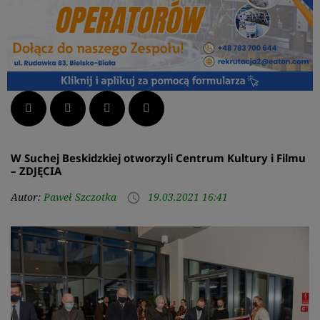
Facebook
Twitter
LinkedIn
Pinterest
W Suchej Beskidzkiej otworzyli Centrum Kultury i Filmu
– ZDJĘCIA
Autor:
Paweł Szczotka
19.03.2021 16:41
access_time