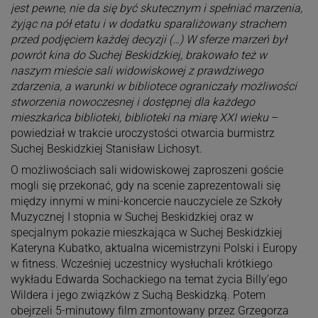
jest pewne, nie da się być skutecznym i spełniać marzenia,
żyjąc na pół etatu i w dodatku sparaliżowany strachem
przed podjęciem każdej decyzji (…) W sferze marzeń był
powrót kina do Suchej Beskidzkiej, brakowało też w
naszym mieście sali widowiskowej z prawdziwego
zdarzenia, a warunki w bibliotece ograniczały możliwości
stworzenia nowoczesnej i dostępnej dla każdego
mieszkańca biblioteki, biblioteki na miarę XXI wieku
–
powiedział w trakcie uroczystości otwarcia burmistrz
Suchej Beskidzkiej Stanisław Lichosyt.
O możliwościach sali widowiskowej zaproszeni goście
mogli się przekonać, gdy na scenie zaprezentowali się
między innymi w mini-koncercie nauczyciele ze Szkoły
Muzycznej I stopnia w Suchej Beskidzkiej oraz w
specjalnym pokazie mieszkająca w Suchej Beskidzkiej
Kateryna Kubatko, aktualna wicemistrzyni Polski i Europy
w fitness. Wcześniej uczestnicy wysłuchali krótkiego
wykładu Edwarda Sochackiego na temat życia Billy’ego
Wildera i jego związków z Suchą Beskidzką. Potem
obejrzeli 5-minutowy film zmontowany przez Grzegorza