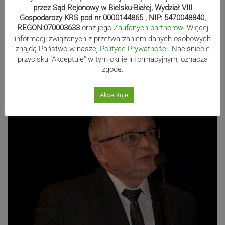
przez Sąd Rejonowy w Bielsku-Białej, Wydział VIII
Gospodarczy KRS pod nr 0000144865 , NIP: 5470048840,
REGON:070003633
oraz jego
Zaufanych partnerów
. Więcej
informacji związanych z przetwarzaniem danych osobowych
znajdą Państwo w naszej
Polityce Prywatności
. Naciśniecie
Fot. UM Sucha Beskidzka
przycisku "Akceptuje" w tym oknie informacyjnym, oznacza
zgodę.
Akceptuje