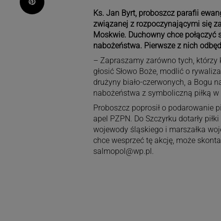
Pinterest
Ks. Jan Byrt, proboszcz parafii ewan
związanej z rozpoczynającymi się z
Moskwie. Duchowny chce połączyć sp
nabożeństwa. Pierwsze z nich odbędz
– Zapraszamy zarówno tych, którzy k
głosić Słowo Boże, modlić o rywaliz
drużyny biało-czerwonych, a Bogu na
nabożeństwa z symboliczną piłką w r
Proboszcz poprosił o podarowanie pi
apel PZPN. Do Szczyrku dotarły piłk
wojewody śląskiego i marszałka woje
chce wesprzeć tę akcję, może skontak
salmopol@wp.pl
.