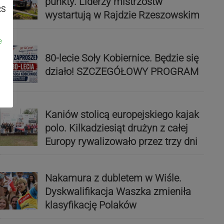
punkty. Liderzy mistrzostw
RS
wystartują w Rajdzie Rzeszowskim
e
80-lecie Soły Kobiernice. Będzie się
działo! SZCZEGÓŁOWY PROGRAM
Kaniów stolicą europejskiego kajak
polo. Kilkadziesiąt drużyn z całej
Europy rywalizowało przez trzy dni
Nakamura z dubletem w Wiśle.
Dyskwalifikacja Waszka zmieniła
klasyfikację Polaków