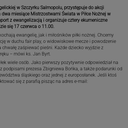
gelickiej w Szczyrku Salmopolu, przystępuje do akcji
a dwa miesiące Mistrzostwami Świata w Piłce Nożnej w
ort z ewangelizacją i organizuje cztery ekumeniczne
ie się 17 czerwca o 11.00.
ochają ewangelię, jak i miłośników piłki nożnej. Chcemy
ację w duchu fair play, o widowiskowe mecze i powodzenie
 chwałę zaśpiewać pieśni. Każde dziecko wyjdzie z
ęku – mówi ks. Jan Byrt.
łek wiele osób. Jako pierwszy pozytywnie odpowiedział na
i z podpisami prezesa Zbigniewa Bońka, a także podarunki od
wództwa śląskiego oraz jednej z europosłanek. Jeśli ktoś
tować się z parafią pisząc na adres e-mail: