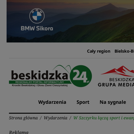
Przejdź
do
treści
Cały region
Bielsko-B
Wydarzenia
Sport
Na sygnale
Strona główna
/
Wydarzenia
/
W Szczyrku łączą sport i ewan
Reklama