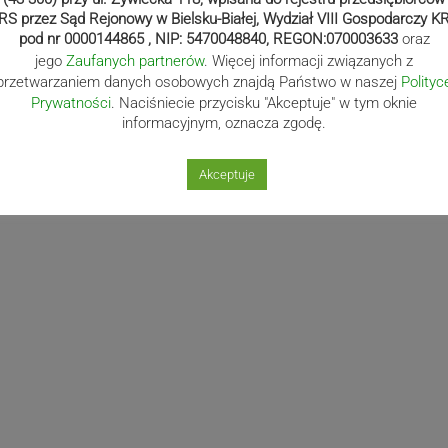
RS przez Sąd Rejonowy w Bielsku-Białej, Wydział VIII Gospodarczy K
pod nr 0000144865 , NIP: 5470048840, REGON:070003633
oraz
jego
Zaufanych partnerów
. Więcej informacji związanych z
przetwarzaniem danych osobowych znajdą Państwo w naszej
Polityc
Prywatności
. Naciśniecie przycisku "Akceptuje" w tym oknie
informacyjnym, oznacza zgodę.
Akceptuje