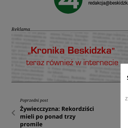
redakcja@beskidzk
Reklama
Nawigacja
Z
Poprzedni post
Poprzedni
Żywiecczyzna: Rekordziści
wpisu
post
mieli po ponad trzy
promile