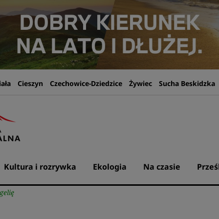
iała
Cieszyn
Czechowice-Dziedzice
Żywiec
Sucha Beskidzka
Kultura i rozrywka
Ekologia
Na czasie
Prześ
gelię