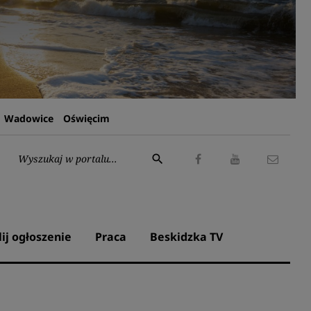
Wadowice
Oświęcim
Wyszukaj:
search
Facebook
Youtube
Kontak
lij ogłoszenie
Praca
Beskidzka TV