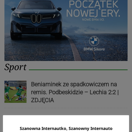
Sport
Beniaminek ze spadkowiczem na
remis. Podbeskidzie – Lechia 2:2 |
ZDJĘCIA
Biało-zieloni nadal niepokonani.
Szanowna Internautko, Szanowny Internauto