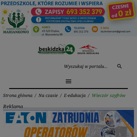
Przejdź
do
treści
Wysz
search
menu
Strona główna
/
Na czasie
/
E-edukacja
/
Wieczór szyfrów
Reklama