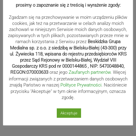
Rekord – Stal 3:1 | ZDJĘCIA
prosimy o zapoznanie się z treścią i wyrażenie zgody:
Zgadzam się na przechowywanie w moim urządzeniu plików
cookies, jak też na przetwarzanie w celach analizy moich
zachowań w niniejszym Serwisie moich danych osobowych,
Mistrzowie świata z MCK Żywiec!
zapisywanych w tych plikach, pozostawianych przeze mnie w
ZDJĘCIA
ramach korzystania z Serwisu przez
Beskidzka Grupa
Medialna sp. z o.o. z siedzibą w Bielsku-Białej (43-300) przy
ul. Żywiecka 118, wpisana do rejestru przedsiębiorców KRS
przez Sąd Rejonowy w Bielsku-Białej, Wydział VIII
Bracia Szejowie ruszają po kolejne
Gospodarczy KRS pod nr 0000144865 , NIP: 5470048840,
REGON:070003633
oraz jego
Zaufanych partnerów
. Więcej
punkty. Liderzy mistrzostw
informacji związanych z przetwarzaniem danych osobowych
wystartują w Rajdzie Rzeszowskim
znajdą Państwo w naszej
Polityce Prywatności
. Naciśniecie
przycisku "Akceptuje" w tym oknie informacyjnym, oznacza
zgodę.
80-lecie Soły Kobiernice. Będzie się
Akceptuje
działo! SZCZEGÓŁOWY PROGRAM