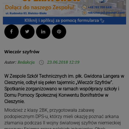
Facebook
Twitter
LinkedIn
Pinterest
Wieczór szyfrów
Autor:
Redakcja
23.06.2018 12:19
access_time
W Zespole Szkół Technicznych im. płk. Gwidona Langera w
Cieszynie, odbył się pełen tajemnic „Wieczór Szyfrów”.
Spotkanie zorganizowano w ramach współpracy szkoły i
Domu Pomocy Społecznej Konwentu Bonifratrów w
Cieszynie.
Młodzież z klasy 2BK, przygotowała zabawę
podopiecznym DPS-u, którzy mieli okazję poznać arkana
złamania podczas II wojny światowej szyfrów niemieckiej