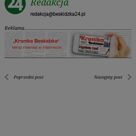
Redakcja
redakcja@beskidzka24.pl
Reklama
Nawigacja
Poprzedni post
Następny post
Poprzedni
Nastę
wpisu
post
post