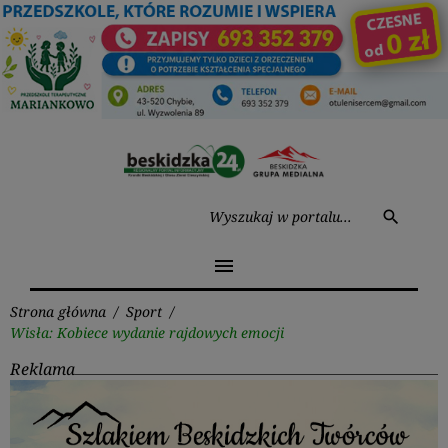
Przejdź
do
treści
Wysz
search
menu
Strona główna
/
Sport
/
Wisła: Kobiece wydanie rajdowych emocji
Reklama