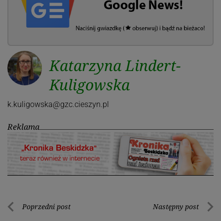
Katarzyna Lindert-
Kuligowska
k.kuligowska@gzc.cieszyn.pl
Reklama
Nawigacja
Poprzedni post
Następny post
Poprzedni
Nastę