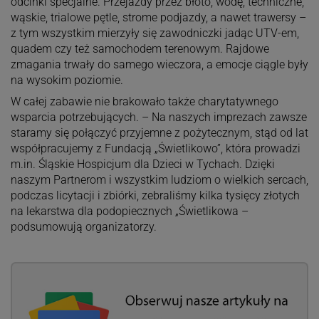
odcinki specjalne. Przejazdy przez błoto, wodę, techniczne,
wąskie, trialowe pętle, strome podjazdy, a nawet trawersy –
z tym wszystkim mierzyły się zawodniczki jadąc UTV-em,
quadem czy też samochodem terenowym. Rajdowe
zmagania trwały do samego wieczora, a emocje ciągle były
na wysokim poziomie.
W całej zabawie nie brakowało także charytatywnego
wsparcia potrzebujących. – Na naszych imprezach zawsze
staramy się połączyć przyjemne z pożytecznym, stąd od lat
współpracujemy z Fundacją „Świetlikowo”, która prowadzi
m.in. Śląskie Hospicjum dla Dzieci w Tychach. Dzięki
naszym Partnerom i wszystkim ludziom o wielkich sercach,
podczas licytacji i zbiórki, zebraliśmy kilka tysięcy złotych
na lekarstwa dla podopiecznych „Świetlikowa –
podsumowują organizatorzy.