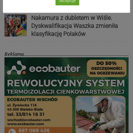
Akceptuje
Nakamura z dubletem w Wiśle.
Dyskwalifikacja Waszka zmieniła
klasyfikację Polaków
Reklama