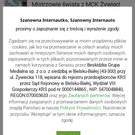
Mistrzowie świata z MCK Żywiec!
ZDJĘCIA
Szanowna Internautko, Szanowny Internauto
prosimy o zapoznanie się z treścią i wyrażenie zgody:
Bracia Szejowie ruszają po kolejne
Zgadzam się na przechowywanie w moim urządzeniu plików
punkty. Liderzy mistrzostw
cookies, jak też na przetwarzanie w celach analizy moich
zachowań w niniejszym Serwisie moich danych osobowych,
wystartują w Rajdzie Rzeszowskim
zapisywanych w tych plikach, pozostawianych przeze mnie w
ramach korzystania z Serwisu przez
Beskidzka Grupa
Medialna sp. z o.o. z siedzibą w Bielsku-Białej (43-300) przy
ul. Żywiecka 118, wpisana do rejestru przedsiębiorców KRS
80-lecie Soły Kobiernice. Będzie się
przez Sąd Rejonowy w Bielsku-Białej, Wydział VIII
działo! SZCZEGÓŁOWY PROGRAM
Gospodarczy KRS pod nr 0000144865 , NIP: 5470048840,
REGON:070003633
oraz jego
Zaufanych partnerów
. Więcej
informacji związanych z przetwarzaniem danych osobowych
znajdą Państwo w naszej
Polityce Prywatności
. Naciśniecie
Kaniów stolicą europejskiego kajak
przycisku "Akceptuje" w tym oknie informacyjnym, oznacza
zgodę.
polo. Kilkadziesiąt drużyn z całej
Europy rywalizowało przez trzy dni