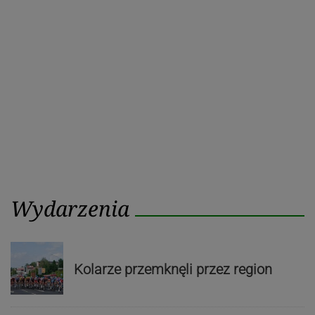
wpisu
post
post
Wydarzenia
Kolarze przemknęli przez region