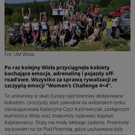
Fot. UM Wisla
Po raz kolejny Wisła przyciągnęła kobiety
kochające emocje, adrenalinę i pojazdy off-
road’owe. Wszystko za sprawą rywalizacji ze
szczyptą emocji “Women’s Challenge 4×4”.
To unikatowy w skali Europy rajd terenowy dedykowane
kobietom. Uroczysty start zawodów na wiślańskim rynku
zainaugurowała Katarzyna Czyż-Kaźmierczak, zastępczyni
burmistrza Wisły oraz znakomity rajdowiec Kajetan
Kajetanowicz. Ekipy nie miały lekkiego zadania. Przeniosły
się bowiem na tor Pod Piramidą, gdzie usytuowane były