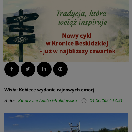
Facebook
Twitter
LinkedIn
Pinterest
Wisła: Kobiece wydanie rajdowych emocji
Autor:
Katarzyna Lindert-Kuligowska
24.06.2024 12:51
access_time