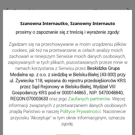
Nawigacja
Poprzedni post
Następny post
Poprzedni
Nastę
wpisu
Szanowna Internautko, Szanowny Internauto
post
post
prosimy o zapoznanie się z treścią i wyrażenie zgody:
Zgadzam się na przechowywanie w moim urządzeniu plików
cookies, jak też na przetwarzanie w celach analizy moich
zachowań w niniejszym Serwisie moich danych osobowych,
zapisywanych w tych plikach, pozostawianych przeze mnie w
ramach korzystania z Serwisu przez
Beskidzka Grupa
Medialna sp. z o.o. z siedzibą w Bielsku-Białej (43-300) przy
ul. Żywiecka 118, wpisana do rejestru przedsiębiorców KRS
przez Sąd Rejonowy w Bielsku-Białej, Wydział VIII
Gospodarczy KRS pod nr 0000144865 , NIP: 5470048840,
REGON:070003633
oraz jego
Zaufanych partnerów
. Więcej
informacji związanych z przetwarzaniem danych osobowych
Wydarzenia
znajdą Państwo w naszej
Polityce Prywatności
. Naciśniecie
przycisku "Akceptuje" w tym oknie informacyjnym, oznacza
zgodę.
Efektowne międzynarodowe
ćwiczenia nad Jeziorem Żywieckim.