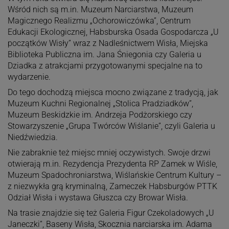
Wśród nich są m.in. Muzeum Narciarstwa, Muzeum
Magicznego Realizmu „Ochorowiczówka”, Centrum
Edukacji Ekologicznej, Habsburska Osada Gospodarcza „U
początków Wisły” wraz z Nadleśnictwem Wisła, Miejska
Biblioteka Publiczna im. Jana Śniegonia czy Galeria u
Dziadka z atrakcjami przygotowanymi specjalne na to
wydarzenie.
Do tego dochodzą miejsca mocno związane z tradycją, jak
Muzeum Kuchni Regionalnej „Stolica Pradziadków”,
Muzeum Beskidzkie im. Andrzeja Podżorskiego czy
Stowarzyszenie „Grupa Twórców Wiślanie”, czyli Galeria u
Niedźwiedzia.
Nie zabraknie też miejsc mniej oczywistych. Swoje drzwi
otwierają m.in. Rezydencja Prezydenta RP Zamek w Wiśle,
Muzeum Spadochroniarstwa, Wiślańskie Centrum Kultury –
z niezwykła grą kryminalną, Zameczek Habsburgów PTTK
Odział Wisła i wystawa Głuszca czy Browar Wisła.
Na trasie znajdzie się też Galeria Figur Czekoladowych „U
Janeczki”, Baseny Wisła, Skocznia narciarska im. Adama