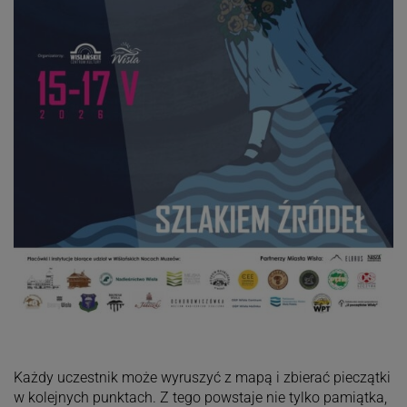
Każdy uczestnik może wyruszyć z mapą i zbierać pieczątki
w kolejnych punktach. Z tego powstaje nie tylko pamiątka,