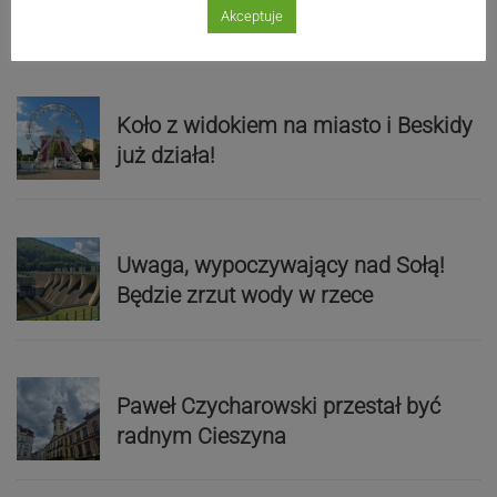
Akceptuje
Zobacz niezwykłe zdjęcia
Koło z widokiem na miasto i Beskidy
już działa!
Uwaga, wypoczywający nad Sołą!
Będzie zrzut wody w rzece
Paweł Czycharowski przestał być
radnym Cieszyna