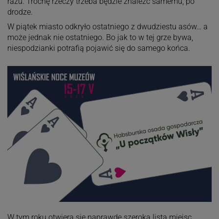
razu. Trochę rzeczy trzeba będzie znaleźć samemu, po
drodze.
W piątek miasto odkryło ostatniego z dwudziestu asów… a
może jednak nie ostatniego. Bo jak to w tej grze bywa,
niespodzianki potrafią pojawić się do samego końca.
W tym roku otwiera się naprawdę szeroka lista miejsc.