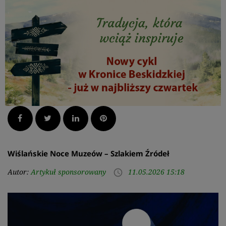
Facebook
Twitter
LinkedIn
Pinterest
Wiślańskie Noce Muzeów – Szlakiem Źródeł
Autor:
Artykuł sponsorowany
11.05.2026 15:18
access_time