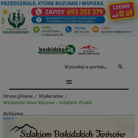
Przejdź
do
treści
Wysz
search
menu
Strona główna
/
Wydarzenia
/
Wiślańskie Noce Muzeów – Szlakiem Źródeł
Reklama