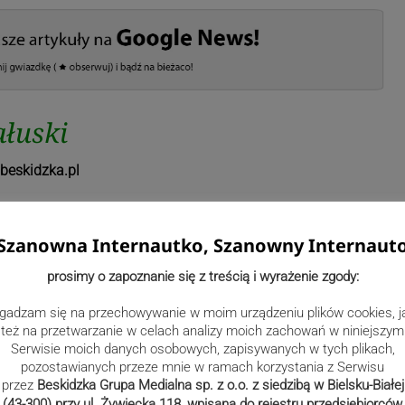
łuski
beskidzka.pl
Szanowna Internautko, Szanowny Internaut
prosimy o zapoznanie się z treścią i wyrażenie zgody:
gadzam się na przechowywanie w moim urządzeniu plików cookies, j
też na przetwarzanie w celach analizy moich zachowań w niniejszym
Serwisie moich danych osobowych, zapisywanych w tych plikach,
pozostawianych przeze mnie w ramach korzystania z Serwisu
przez
Beskidzka Grupa Medialna sp. z o.o. z siedzibą w Bielsku-Białej
(43-300) przy ul. Żywiecka 118, wpisana do rejestru przedsiębiorców