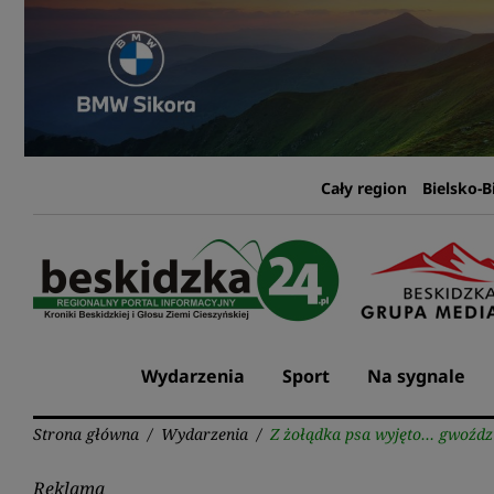
Przejdź
do
treści
Cały region
Bielsko-B
Wydarzenia
Sport
Na sygnale
Strona główna
/
Wydarzenia
/
Z żołądka psa wyjęto… gwoździ
Reklama