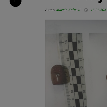
Pinterest
Autor:
Marcin Kałuski
15.06.202
access_time