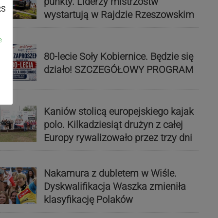
punkty. Liderzy mistrzostw
RS
wystartują w Rajdzie Rzeszowskim
e
80-lecie Soły Kobiernice. Będzie się
działo! SZCZEGÓŁOWY PROGRAM
Kaniów stolicą europejskiego kajak
polo. Kilkadziesiąt drużyn z całej
Europy rywalizowało przez trzy dni
Nakamura z dubletem w Wiśle.
Dyskwalifikacja Waszka zmieniła
klasyfikację Polaków