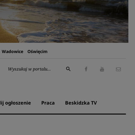
Wadowice
Oświęcim
Wyszukaj:
search
Facebook
Youtube
Kontak
lij ogłoszenie
Praca
Beskidzka TV