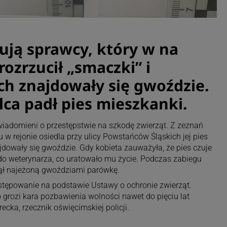
kują sprawcy, który w na
ozrzucił „smaczki” i
ch znajdowały się gwoździe.
lca padł pies mieszkanki.
owiadomieni o przestępstwie na szkodę zwierząt. Z zeznań
 w rejonie osiedla przy ulicy Powstańców Śląskich jej pies
jdowały się gwoździe. Gdy kobieta zauważyła, że pies czuje
m do weterynarza, co uratowało mu życie. Podczas zabiegu
jął najeżoną gwoździami parówkę.
stępowanie na podstawie Ustawy o ochronie zwierząt.
grozi kara pozbawienia wolności nawet do pięciu lat
ecka, rzecznik oświęcimskiej policji.