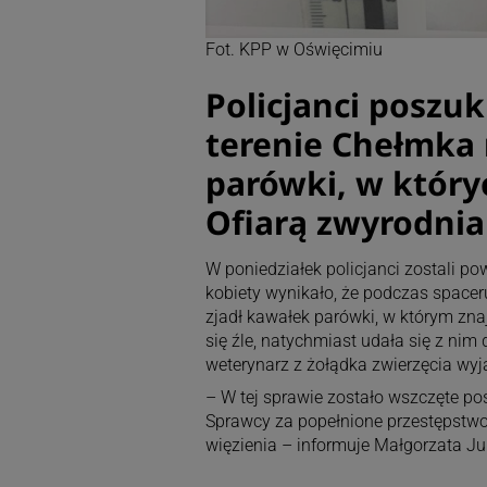
Fot. KPP w Oświęcimiu
Policjanci poszu
terenie Chełmka r
parówki, w który
Ofiarą zwyrodnia
W poniedziałek policjanci zostali p
kobiety wynikało, że podczas spaceru
zjadł kawałek parówki, w którym zna
się źle, natychmiast udała się z ni
weterynarz z żołądka zwierzęcia wy
– W tej sprawie zostało wszczęte po
Sprawcy za popełnione przestępstwo 
więzienia – informuje Małgorzata Jur