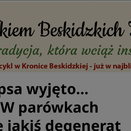
 psa wyjęto…
 W parówkach
e jakiś degenerat