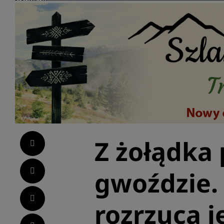
Z żołądka
Facebook
Twitter
gwoździe.
LinkedIn
rozrzuca j