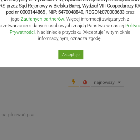
RS przez Sąd Rejonowy w Bielsku-Białej, Wydział VIII Gospodarczy K
pod nr 0000144865 , NIP: 5470048840, REGON:070003633
oraz
jego
Zaufanych partnerów
. Więcej informacji związanych z
Następny post
przetwarzaniem danych osobowych znajdą Państwo w naszej
Polityc
Prywatności
. Naciśniecie przycisku "Akceptuje" w tym oknie
Następny
Dotacje na turystykę osób
informacyjnym, oznacza zgodę.
post
z niepełnosprawnościami
Akceptuje
najnowszy
zeba pilnować psa