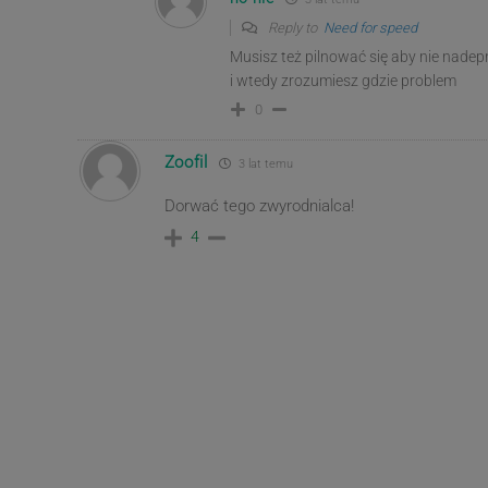
Reply to
Need for speed
Musisz też pilnować się aby nie nade
i wtedy zrozumiesz gdzie problem
0
Zoofil
3 lat temu
Dorwać tego zwyrodnialca!
4