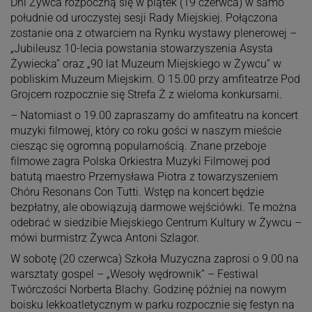
Dni Żywca rozpoczną się w piątek (19 czerwca) w samo
południe od uroczystej sesji Rady Miejskiej. Połączona
zostanie ona z otwarciem na Rynku wystawy plenerowej –
„Jubileusz 10-lecia powstania stowarzyszenia Asysta
Żywiecka” oraz „90 lat Muzeum Miejskiego w Żywcu” w
pobliskim Muzeum Miejskim. O 15.00 przy amfiteatrze Pod
Grojcem rozpocznie się Strefa Ż z wieloma konkursami.
– Natomiast o 19.00 zapraszamy do amfiteatru na koncert
muzyki filmowej, który co roku gości w naszym mieście
ciesząc się ogromną popularnością. Znane przeboje
filmowe zagra Polska Orkiestra Muzyki Filmowej pod
batutą maestro Przemysława Piotra z towarzyszeniem
Chóru Resonans Con Tutti. Wstęp na koncert będzie
bezpłatny, ale obowiązują darmowe wejściówki. Te można
odebrać w siedzibie Miejskiego Centrum Kultury w Żywcu –
mówi burmistrz Żywca Antoni Szlagor.
W sobotę (20 czerwca) Szkoła Muzyczna zaprosi o 9.00 na
warsztaty gospel – „Wesoły wędrownik” – Festiwal
Twórczości Norberta Blachy. Godzinę później na nowym
boisku lekkoatletycznym w parku rozpocznie się festyn na