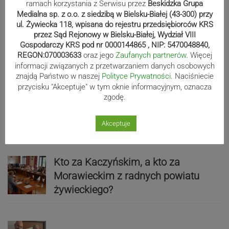
ramach korzystania z Serwisu przez
Beskidzka Grupa
Medialna sp. z o.o. z siedzibą w Bielsku-Białej (43-300) przy
ul. Żywiecka 118, wpisana do rejestru przedsiębiorców KRS
przez Sąd Rejonowy w Bielsku-Białej, Wydział VIII
Kolarskie utrudnienia na
Gospodarczy KRS pod nr 0000144865 , NIP: 5470048840,
Żywiecczyźnie
REGON:070003633
oraz jego
Zaufanych partnerów
. Więcej
informacji związanych z przetwarzaniem danych osobowych
znajdą Państwo w naszej
Polityce Prywatności
. Naciśniecie
przycisku "Akceptuje" w tym oknie informacyjnym, oznacza
zgodę.
Basen w Andrychowie powróci w
sobotę?
Akceptuje
Kto za Kaczyńskim, a kto za
Morawieckim z radnych powiatu
żywieckiego?