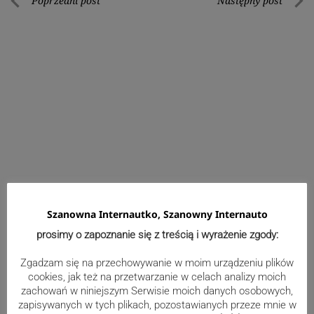
Nawigacja
Poprzedni post
Następny post
Poprzedni
Nastę
wpisu
post
post
Szanowna Internautko, Szanowny Internauto
Wydarzenia
prosimy o zapoznanie się z treścią i wyrażenie zgody:
Zgadzam się na przechowywanie w moim urządzeniu plików
Zbliża się otwarcie rozbudowanej
cookies, jak też na przetwarzanie w celach analizy moich
szkoły i oddziału przedszkolnego w
zachowań w niniejszym Serwisie moich danych osobowych,
zapisywanych w tych plikach, pozostawianych przeze mnie w
Bażanowicach