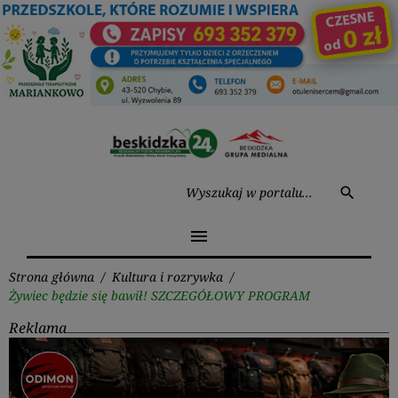
Przejdź
do
treści
Wysz
search
menu
Strona główna
/
Kultura i rozrywka
/
Żywiec będzie się bawił! SZCZEGÓŁOWY PROGRAM
Reklama