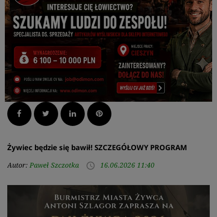
Facebook
Twitter
LinkedIn
Pinterest
Żywiec będzie się bawił! SZCZEGÓŁOWY PROGRAM
Autor:
Paweł Szczotka
16.06.2026 11:40
access_time