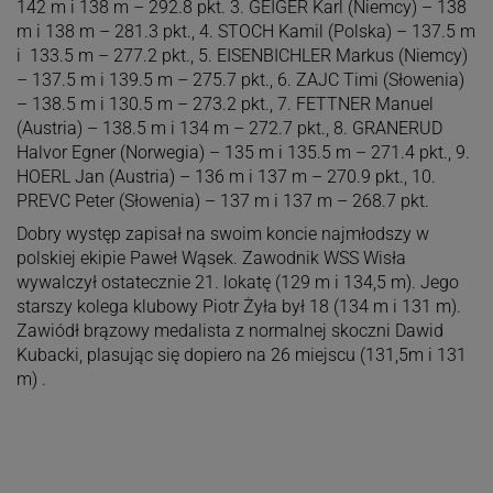
142 m i 138 m – 292.8 pkt. 3. GEIGER Karl (Niemcy) – 138
m i 138 m – 281.3 pkt., 4. STOCH Kamil (Polska) – 137.5 m
i 133.5 m – 277.2 pkt., 5. EISENBICHLER Markus (Niemcy)
– 137.5 m i 139.5 m – 275.7 pkt., 6. ZAJC Timi (Słowenia)
– 138.5 m i 130.5 m – 273.2 pkt., 7. FETTNER Manuel
(Austria) – 138.5 m i 134 m – 272.7 pkt., 8. GRANERUD
Halvor Egner (Norwegia) – 135 m i 135.5 m – 271.4 pkt., 9.
HOERL Jan (Austria) – 136 m i 137 m – 270.9 pkt., 10.
PREVC Peter (Słowenia) – 137 m i 137 m – 268.7 pkt.
Dobry występ zapisał na swoim koncie najmłodszy w
polskiej ekipie Paweł Wąsek. Zawodnik WSS Wisła
wywalczył ostatecznie 21. lokatę (129 m i 134,5 m). Jego
starszy kolega klubowy Piotr Żyła był 18 (134 m i 131 m).
Zawiódł brązowy medalista z normalnej skoczni Dawid
Kubacki, plasując się dopiero na 26 miejscu (131,5m i 131
m) .