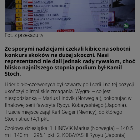
Fot. z przekazu tv
Ze sporymi nadziejami czekali kibice na sobotni
konkurs skoków na dużej skoczni. Nasi
reprezentanci nie dali jednak rady rywalom, choć
blisko najniższego stopnia podium był Kamil
Stoch.
Lider biało-czerwonych był czwarty po I serii i na tej pozycji
ukończył olimpijskie zmagania. Wygrał – co jest
niespodzianką – Marius Lindvik (Norwegia|), pokonując w
finałowej serii faworyta Ryoyu Kobayashiego (Japonia).
Trzecie miejsce zajął Karl Geiger (Niemcy), do którego
Stoch stracił 4,1 pkt.
Czołowa dziesiątka: 1. LINDVIK Marius (Norwegia) – 140.5
m i 140 m – 296.1 pkt. 2. KOBAYASHI Ryoyu (Japonia) –