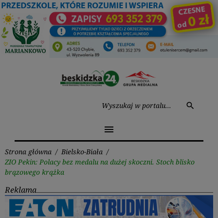
Przejdź
do
treści
Wysz
search
menu
Strona główna
/
Bielsko-Biała
/
ZIO Pekin: Polacy bez medalu na dużej skoczni. Stoch blisko
brązowego krążka
Reklama