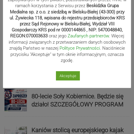
ramach korzystania z Serwisu przez
Beskidzka Grupa
Medialna sp. z o.o. z siedzibą w Bielsku-Białej (43-300) przy
ul. Żywiecka 118, wpisana do rejestru przedsiębiorców KRS
Mistrzowie świata z MCK Żywiec!
przez Sąd Rejonowy w Bielsku-Białej, Wydział VIII
ZDJĘCIA
Gospodarczy KRS pod nr 0000144865 , NIP: 5470048840,
REGON:070003633
oraz jego
Zaufanych partnerów
. Więcej
informacji związanych z przetwarzaniem danych osobowych
znajdą Państwo w naszej
Polityce Prywatności
. Naciśniecie
Bracia Szejowie ruszają po kolejne
przycisku "Akceptuje" w tym oknie informacyjnym, oznacza
zgodę.
punkty. Liderzy mistrzostw
wystartują w Rajdzie Rzeszowskim
Akceptuje
80-lecie Soły Kobiernice. Będzie się
działo! SZCZEGÓŁOWY PROGRAM
Kaniów stolicą europejskiego kajak