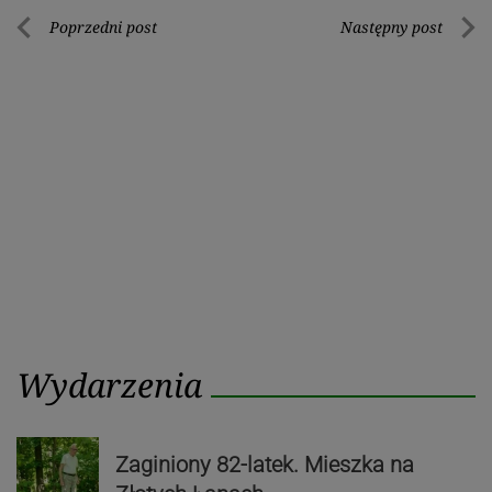
Nawigacja
Poprzedni post
Następny post
Poprzedni
Nastę
wpisu
post
post
Wydarzenia
Zaginiony 82-latek. Mieszka na