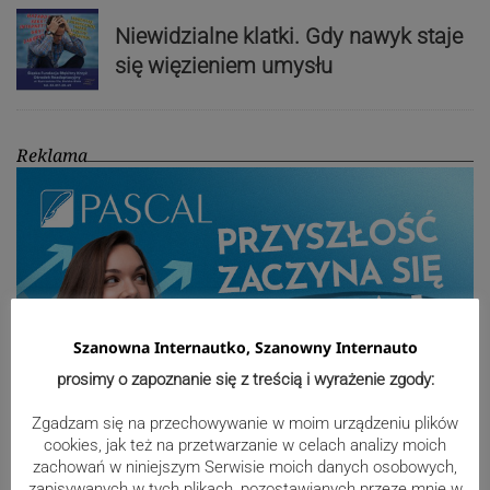
Niewidzialne klatki. Gdy nawyk staje
się więzieniem umysłu
Reklama
Szanowna Internautko, Szanowny Internauto
prosimy o zapoznanie się z treścią i wyrażenie zgody:
Zgadzam się na przechowywanie w moim urządzeniu plików
cookies, jak też na przetwarzanie w celach analizy moich
zachowań w niniejszym Serwisie moich danych osobowych,
Sport
zapisywanych w tych plikach, pozostawianych przeze mnie w