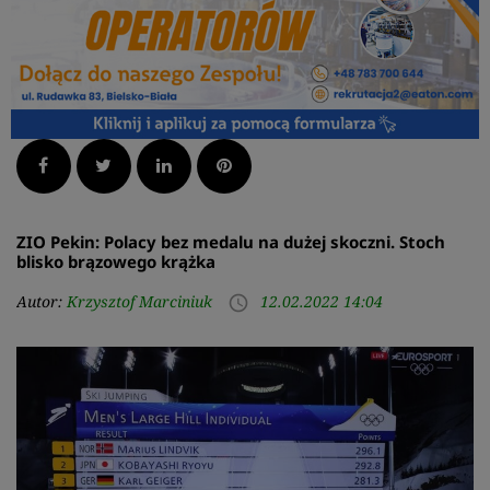
Facebook
Twitter
LinkedIn
Pinterest
ZIO Pekin: Polacy bez medalu na dużej skoczni. Stoch
blisko brązowego krążka
Autor:
Krzysztof Marciniuk
12.02.2022 14:04
access_time