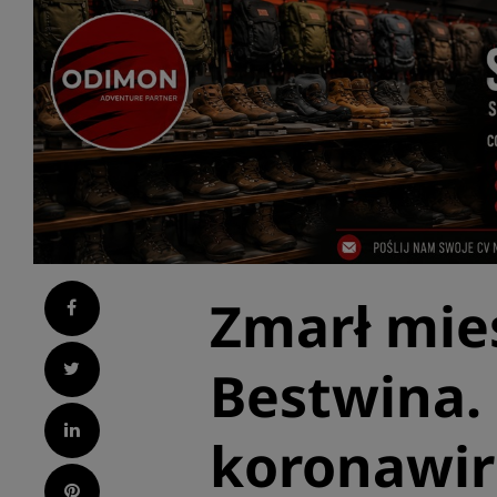
Zmarł mie
Facebook
Twitter
Bestwina.
LinkedIn
koronawi
Pinterest