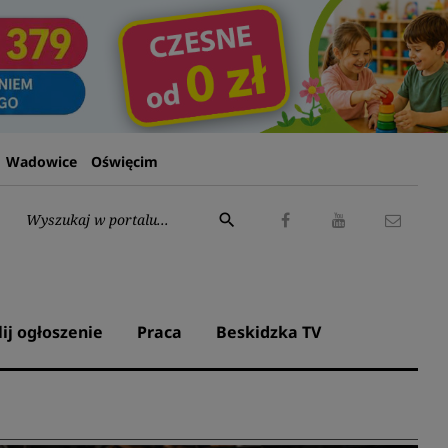
Wadowice
Oświęcim
Wyszukaj:
search
Facebook
Youtube
Kontak
lij ogłoszenie
Praca
Beskidzka TV