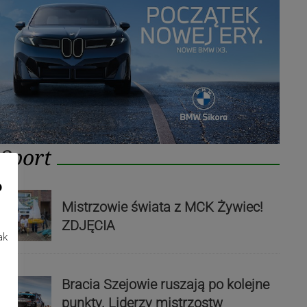
Sport
o
Mistrzowie świata z MCK Żywiec!
ZDJĘCIA
ak
Bracia Szejowie ruszają po kolejne
punkty. Liderzy mistrzostw