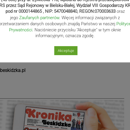
RS przez Sąd Rejonowy w Bielsku-Białej, Wydział VIII Gospodarczy K
pod nr 0000144865 , NIP: 5470048840, REGON:070003633
oraz
jego
Zaufanych partnerów
. Więcej informacji związanych z
przetwarzaniem danych osobowych znajdą Państwo w naszej
Polityc
Prywatności
. Naciśniecie przycisku "Akceptuje" w tym oknie
informacyjnym, oznacza zgodę.
Akceptuje
łuski
beskidzka.pl