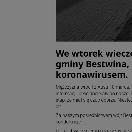
We wtorek wiecz
gminy Bestwina, 
koronawirusem.
Mężczyzna wrócił z Austrii 8 marca
informacji, jakie docierały do naszej
etap, że miał się czuć dobrze. Nieste
lat.
Za naszym pośrednictwem wójt Bestw
kondolencje.
Do tej chwili śmierci mężczyzny ni