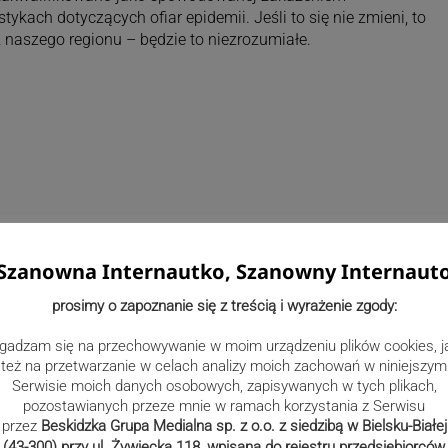
ykach dotyczących ofiar epidemii. Jeśli to się nie zmieni, to
naszego regionu – będzie to niezrozumiałe.
Szanowna Internautko, Szanowny Internaut
prosimy o zapoznanie się z treścią i wyrażenie zgody:
gadzam się na przechowywanie w moim urządzeniu plików cookies, j
też na przetwarzanie w celach analizy moich zachowań w niniejszym
Serwisie moich danych osobowych, zapisywanych w tych plikach,
pozostawianych przeze mnie w ramach korzystania z Serwisu
przez
Beskidzka Grupa Medialna sp. z o.o. z siedzibą w Bielsku-Białej
no też 20 marca u żony zmarłego, lekarki z gminy
(43-300) przy ul. Żywiecka 118, wpisana do rejestru przedsiębiorców