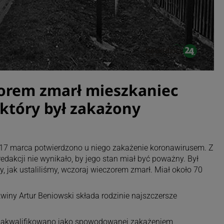
orem zmarł mieszkaniec
który był zakażony
. 17 marca potwierdzono u niego zakażenie koronawirusem. Z
 redakcji nie wynikało, by jego stan miał być poważny. Był
ty, jak ustaliliśmy, wczoraj wieczorem zmarł. Miał około 70
iny Artur Beniowski składa rodzinie najszczersze
e zakwalifikowano jako spowodowanej zakażeniem