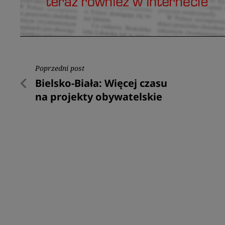
Nawigacja
Poprzedni post
Poprzedni
Bielsko-Biała: Więcej czasu
wpisu
post
na projekty obywatelskie