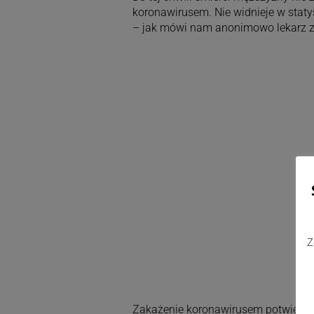
koronawirusem. Nie widnieje w statyst
– jak mówi nam anonimowo lekarz z 
Z
Zakażenie koronawirusem potwierdzo