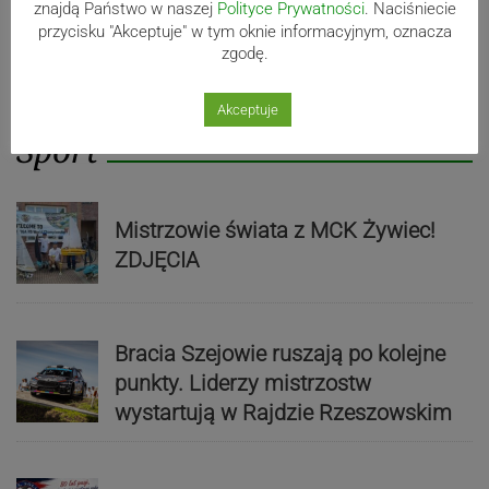
znajdą Państwo w naszej
Polityce Prywatności
. Naciśniecie
przycisku "Akceptuje" w tym oknie informacyjnym, oznacza
zgodę.
Akceptuje
Sport
Mistrzowie świata z MCK Żywiec!
ZDJĘCIA
Bracia Szejowie ruszają po kolejne
punkty. Liderzy mistrzostw
wystartują w Rajdzie Rzeszowskim