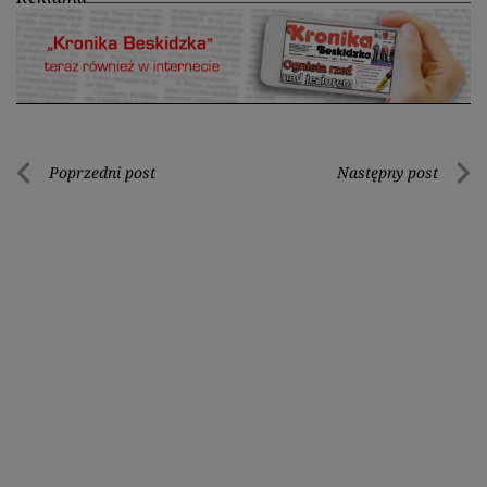
Nawigacja
Poprzedni post
Następny post
Poprzedni
Nastę
wpisu
post
post