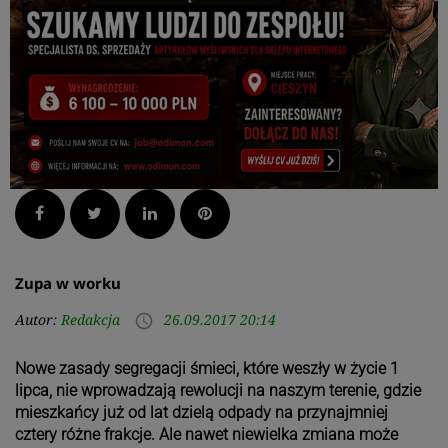
Facebook
Twitter
LinkedIn
Pinterest
Zupa w worku
Autor:
Redakcja
26.09.2017 20:14
access_time
Nowe zasady segregacji śmieci, które weszły w życie 1
lipca, nie wprowadzają rewolucji na naszym terenie, gdzie
mieszkańcy już od lat dzielą odpady na przynajmniej
cztery różne frakcje. Ale nawet niewielka zmiana może