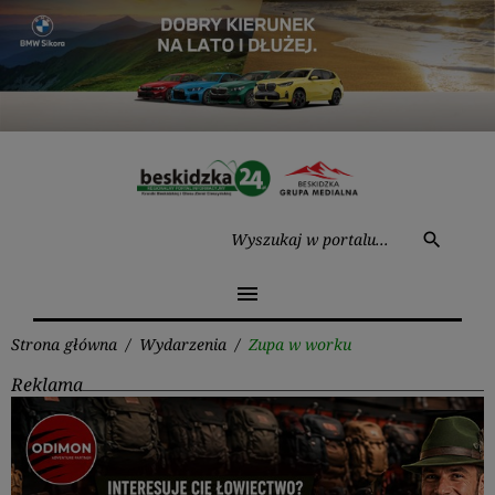
Przejdź
do
treści
Wysz
search
menu
Strona główna
/
Wydarzenia
/
Zupa w worku
Reklama