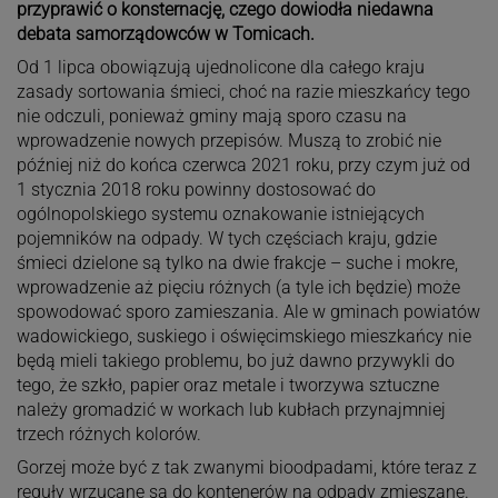
przyprawić o konsternację, czego dowiodła niedawna
debata samorządowców w Tomicach.
Od 1 lipca obowiązują ujednolicone dla całego kraju
zasady sortowania śmieci, choć na razie mieszkańcy tego
nie odczuli, ponieważ gminy mają sporo czasu na
wprowadzenie nowych przepisów. Muszą to zrobić nie
później niż do końca czerwca 2021 roku, przy czym już od
1 stycznia 2018 roku powinny dostosować do
ogólnopolskiego systemu oznakowanie istniejących
pojemników na odpady. W tych częściach kraju, gdzie
śmieci dzielone są tylko na dwie frakcje – suche i mokre,
wprowadzenie aż pięciu różnych (a tyle ich będzie) może
spowodować sporo zamieszania. Ale w gminach powiatów
wadowickiego, suskiego i oświęcimskiego mieszkańcy nie
będą mieli takiego problemu, bo już dawno przywykli do
tego, że szkło, papier oraz metale i tworzywa sztuczne
należy gromadzić w workach lub kubłach przynajmniej
trzech różnych kolorów.
Gorzej może być z tak zwanymi bioodpadami, które teraz z
reguły wrzucane są do kontenerów na odpady zmieszane.