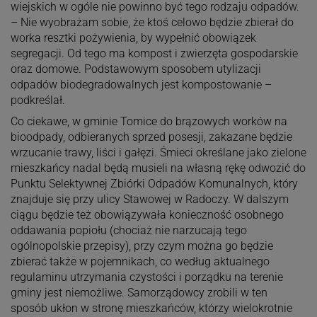
wiejskich w ogóle nie powinno być tego rodzaju odpadów.
– Nie wyobrażam sobie, że ktoś celowo będzie zbierał do
worka resztki pożywienia, by wypełnić obowiązek
segregacji. Od tego ma kompost i zwierzęta gospodarskie
oraz domowe. Podstawowym sposobem utylizacji
odpadów biodegradowalnych jest kompostowanie –
podkreślał.
Co ciekawe, w gminie Tomice do brązowych worków na
bioodpady, odbieranych sprzed posesji, zakazane będzie
wrzucanie trawy, liści i gałęzi. Śmieci określane jako zielone
mieszkańcy nadal będą musieli na własną rękę odwozić do
Punktu Selektywnej Zbiórki Odpadów Komunalnych, który
znajduje się przy ulicy Stawowej w Radoczy. W dalszym
ciągu będzie też obowiązywała konieczność osobnego
oddawania popiołu (chociaż nie narzucają tego
ogólnopolskie przepisy), przy czym można go będzie
zbierać także w pojemnikach, co według aktualnego
regulaminu utrzymania czystości i porządku na terenie
gminy jest niemożliwe. Samorządowcy zrobili w ten
sposób ukłon w stronę mieszkańców, którzy wielokrotnie