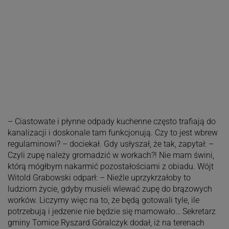
– Ciastowate i płynne odpady kuchenne często trafiają do
kanalizacji i doskonale tam funkcjonują. Czy to jest wbrew
regulaminowi? – dociekał. Gdy usłyszał, że tak, zapytał: –
Czyli zupę należy gromadzić w workach?! Nie mam świni,
którą mógłbym nakarmić pozostałościami z obiadu. Wójt
Witold Grabowski odparł: – Nieźle uprzykrzałoby to
ludziom życie, gdyby musieli wlewać zupę do brązowych
worków. Liczymy więc na to, że będą gotowali tyle, ile
potrzebują i jedzenie nie będzie się marnowało… Sekretarz
gminy Tomice Ryszard Góralczyk dodał, iż na terenach