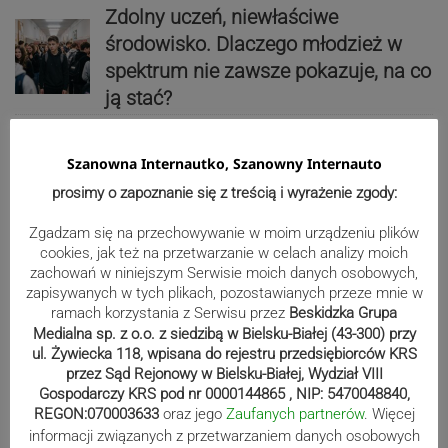
Zdolny uczeń, niewłaściwe
środowisko. Dlaczego młodzież w
spektrum nie zawsze pokazuje, na co
ją stać?
Szanowna Internautko, Szanowny Internauto
Starostwo Powiatowe w Żywcu –
prosimy o zapoznanie się z treścią i wyrażenie zgody:
najnowsze informacje! ZDJĘCIA
Zgadzam się na przechowywanie w moim urządzeniu plików
cookies, jak też na przetwarzanie w celach analizy moich
zachowań w niniejszym Serwisie moich danych osobowych,
Reklama
zapisywanych w tych plikach, pozostawianych przeze mnie w
ramach korzystania z Serwisu przez
Beskidzka Grupa
Medialna sp. z o.o. z siedzibą w Bielsku-Białej (43-300) przy
ul. Żywiecka 118, wpisana do rejestru przedsiębiorców KRS
przez Sąd Rejonowy w Bielsku-Białej, Wydział VIII
Gospodarczy KRS pod nr 0000144865 , NIP: 5470048840,
REGON:070003633
oraz jego
Zaufanych partnerów
. Więcej
informacji związanych z przetwarzaniem danych osobowych