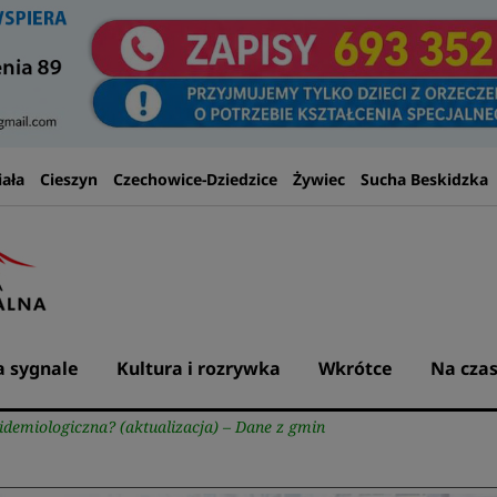
iała
Cieszyn
Czechowice-Dziedzice
Żywiec
Sucha Beskidzka
 sygnale
Kultura i rozrywka
Wkrótce
Na czas
idemiologiczna? (aktualizacja) – Dane z gmin