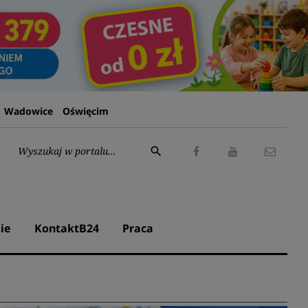
Wadowice
Oświęcim
Wyszukaj:
search
Facebook
Youtube
Kontak
ie
KontaktB24
Praca