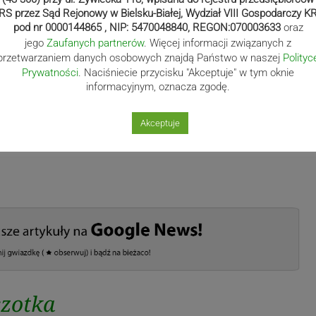
RS przez Sąd Rejonowy w Bielsku-Białej, Wydział VIII Gospodarczy K
pod nr 0000144865 , NIP: 5470048840, REGON:070003633
oraz
jego
Zaufanych partnerów
. Więcej informacji związanych z
przetwarzaniem danych osobowych znajdą Państwo w naszej
Polityc
Prywatności
. Naciśniecie przycisku "Akceptuje" w tym oknie
informacyjnym, oznacza zgodę.
Akceptuje
czotka