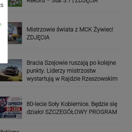
Rekord – Stal 3:1 | ZDJĘCIA
RS
e
Mistrzowie świata z MCK Żywiec!
ZDJĘCIA
Bracia Szejowie ruszają po kolejne
punkty. Liderzy mistrzostw
wystartują w Rajdzie Rzeszowskim
80-lecie Soły Kobiernice. Będzie się
działo! SZCZEGÓŁOWY PROGRAM
Reklama