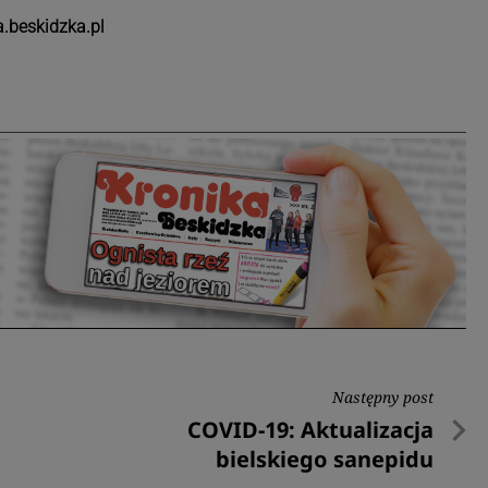
.beskidzka.pl
Następny post
Następny
COVID-19: Aktualizacja
post
bielskiego sanepidu