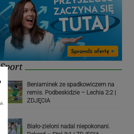
Sport
o
Beniaminek ze spadkowiczem na
remis. Podbeskidzie – Lechia 2:2 |
ZDJĘCIA
ak
Biało-zieloni nadal niepokonani.