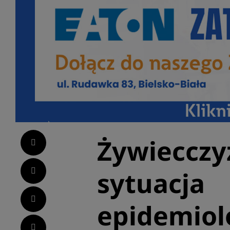
Żywiecczy
Facebook
Twitter
sytuacja
LinkedIn
epidemiol
Pinterest