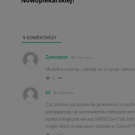
Nowopiekarskiej?
9
KOMENTARZY
Żywczanin
6 lat temu
Medialna sciema , szkoda na to życia i zdrowia
0
lol
6 lat temu
Czy złożono już pozew do prokuratury o możl
polegającego na sprowadzeniu niebezpieczeńs
epidemiologiczne wirusa SARS-Cov-2 lub szer
mogło dojść w placówce szpitala w Żywcu???!
0