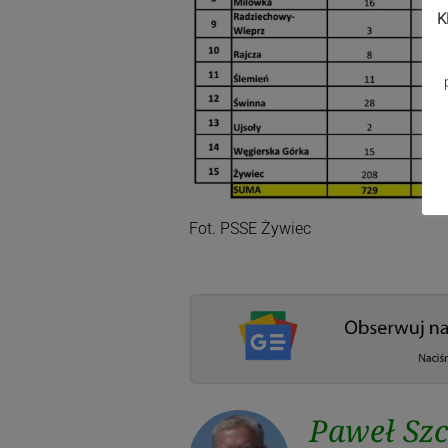
K
Fot. PSSE Żywiec
Paweł Sz