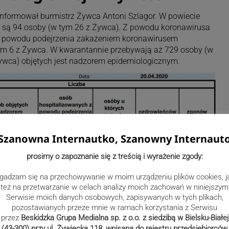
nformował burmistrz Żywca Antoni Szlagor. W powiecie
są 94 osoby (w tym 26 z Żywca). Z powodu koronawirusa
 Z powodu podejrzenia zakażeniem koronawirusem
tym 6 z Żywca. W kwarantannie przebywają aż 729 osoby (w
Żywca) objętych jest nadzorem epidemiologicznym.
Szanowna Internautko, Szanowny Internaut
prosimy o zapoznanie się z treścią i wyrażenie zgody:
gadzam się na przechowywanie w moim urządzeniu plików cookies, j
też na przetwarzanie w celach analizy moich zachowań w niniejszym
Serwisie moich danych osobowych, zapisywanych w tych plikach,
pozostawianych przeze mnie w ramach korzystania z Serwisu
przez
Beskidzka Grupa Medialna sp. z o.o. z siedzibą w Bielsku-Białej
(43-300) przy ul. Żywiecka 118, wpisana do rejestru przedsiębiorców