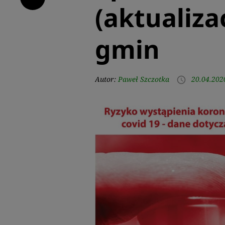
(aktualiza
gmin
Autor:
Paweł Szczotka
20.04.202
access_time