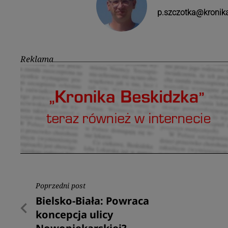
p.szczotka@kronika
Reklama
Nawigacja
Poprzedni post
Poprzedni
Bielsko-Biała: Powraca
wpisu
post
koncepcja ulicy