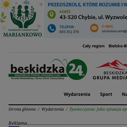
Przejdź
do
treści
Cały region
Bielsko-B
Wydarzenia
Sport
Na
Strona główna
/
Wydarzenia
/
Żywiecczyzna: Jaka sytuacja ep
Reklama