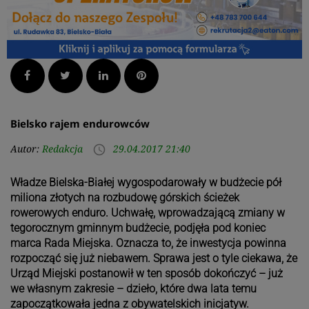
Facebook
Twitter
LinkedIn
Pinterest
Bielsko rajem endurowców
Autor:
Redakcja
29.04.2017 21:40
access_time
Władze Bielska-Białej wygospodarowały w budżecie pół
miliona złotych na rozbudowę górskich ścieżek
rowerowych enduro. Uchwałę, wprowadzającą zmiany w
tegorocznym gminnym budżecie, podjęła pod koniec
marca Rada Miejska. Oznacza to, że inwestycja powinna
rozpocząć się już niebawem. Sprawa jest o tyle ciekawa, że
Urząd Miejski postanowił w ten sposób dokończyć – już
we własnym zakresie – dzieło, które dwa lata temu
zapoczątkowała jedna z obywatelskich inicjatyw.