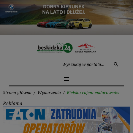
Przejdź
do
treści
Wysz
search
menu
Strona główna
/
Wydarzenia
/
Bielsko rajem endurowców
Reklama