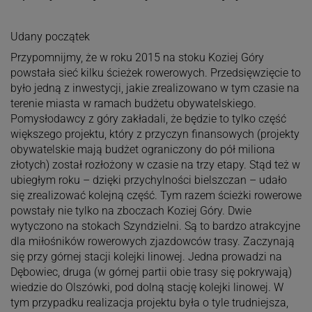
Udany początek
Przypomnijmy, że w roku 2015 na stoku Koziej Góry
powstała sieć kilku ścieżek rowerowych. Przedsięwzięcie to
było jedną z inwestycji, jakie zrealizowano w tym czasie na
terenie miasta w ramach budżetu obywatelskiego.
Pomysłodawcy z góry zakładali, że będzie to tylko część
większego projektu, który z przyczyn finansowych (projekty
obywatelskie mają budżet ograniczony do pół miliona
złotych) został rozłożony w czasie na trzy etapy. Stąd też w
ubiegłym roku – dzięki przychylności bielszczan – udało
się zrealizować kolejną część. Tym razem ścieżki rowerowe
powstały nie tylko na zboczach Koziej Góry. Dwie
wytyczono na stokach Szyndzielni. Są to bardzo atrakcyjne
dla miłośników rowerowych zjazdowców trasy. Zaczynają
się przy górnej stacji kolejki linowej. Jedna prowadzi na
Dębowiec, druga (w górnej partii obie trasy się pokrywają)
wiedzie do Olszówki, pod dolną stację kolejki linowej. W
tym przypadku realizacja projektu była o tyle trudniejsza,