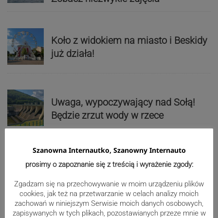
Koło z widokiem na miasto i Beskidy
już działa!
Uwaga, wypoczywający nad Sołą!
Będzie zrzut wody w rzece
Szanowna Internautko, Szanowny Internauto
Paweł Czycharowski przestał być
prosimy o zapoznanie się z treścią i wyrażenie zgody:
radnym Cieszyna
Zgadzam się na przechowywanie w moim urządzeniu plików
cookies, jak też na przetwarzanie w celach analizy moich
zachowań w niniejszym Serwisie moich danych osobowych,
zapisywanych w tych plikach, pozostawianych przeze mnie w