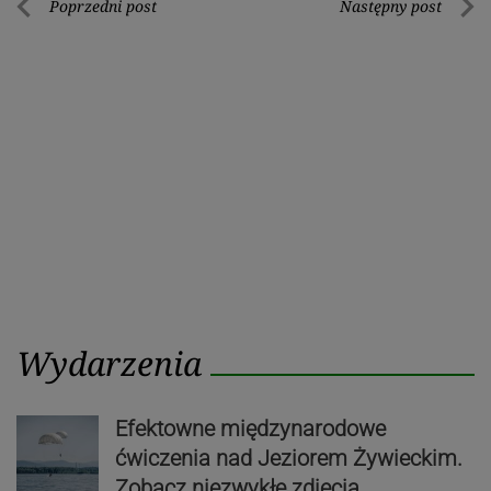
Nawigacja
Poprzedni post
Następny post
Poprzedni
Nastę
wpisu
post
post
Wydarzenia
Efektowne międzynarodowe
ćwiczenia nad Jeziorem Żywieckim.
Zobacz niezwykłe zdjęcia