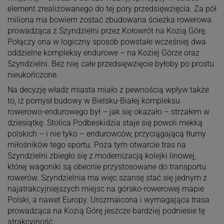
element zrealizowanego do tej pory przedsięwzięcia. Za pół
miliona ma bowiem zostać zbudowana ścieżka rowerowa
prowadząca z Szyndzielni przez Kołowrót na Kozią Górę.
Połączy ona w logiczny sposób powstałe wcześniej dwa
oddzielne kompleksy endurowe – na Koziej Górze oraz
Szyndzielni. Bez niej całe przedsięwzięcie byłoby po prostu
nieukończone.
Na decyzję władz miasta miało z pewnością wpływ także
to, iż pomysł budowy w Bielsku-Białej kompleksu
rowerowo-endurowego był – jak się okazało – strzałem w
dziesiątkę. Stolica Podbeskidzia staje się powoli mekką
polskich – i nie tyko – endurowców, przyciągającą tłumy
miłośników tego sportu. Poza tym otwarcie tras na
Szyndzielni zbiegło się z modernizacją kolejki linowej,
której wagoniki są obecnie przystosowane do transportu
rowerów. Szyndzielnia ma więc szansę stać się jednym z
najatrakcyjniejszych miejsc na górsko-rowerowej mapie
Polski, a nawet Europy. Urozmaicona i wymagająca trasa
prowadząca na Kozią Górę jeszcze bardziej podniesie tę
atrakcyjność.