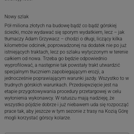
Nowy szlak
Pół miliona złotych na budowę bądź co bądź górskiej
ścieżki, może wydawać się sporym wydatkiem, lecz – jak
tłumaczy Adam Grzywacz – chodzi o długi, liczący kilka
kilometrów odcinek, poprowadzonej na dodatek nie po już
istniejących traktach, lecz po szlaku wytyczonym w terenie
całkiem od nowa. Trzeba go będzie odpowiednio
wyprofilować, a następnie tak powstały trakt utwardzić
specjalnym tłuczniem zapobiegającym erozji, a
jednocześnie poprawiającym warunki jazdy. Wszystko to w
trudnych górskich warunkach. Przedsięwzięcie jest na
etapie przygotowywania procedury przetargowej w celu
wyłonienia wykonawcy. W ratuszu mają nadzieję, że
wszystko pójdzie dobrze i już niebawem uda się rozpocząć
prace tak, aby jeszcze w tym sezonie z trasy na Kozią Górę
mogli korzystać górscy kolarze.