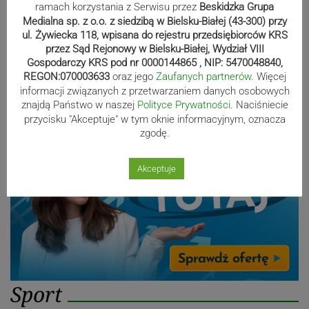
Blisko 60 tysięcy osób w Polsce
ramach korzystania z Serwisu przez
Beskidzka Grupa
pobiera świadczenie Mama 4 plus.
Medialna sp. z o.o. z siedzibą w Bielsku-Białej (43-300) przy
ul. Żywiecka 118, wpisana do rejestru przedsiębiorców KRS
Najwięcej w województwie śląskim
przez Sąd Rejonowy w Bielsku-Białej, Wydział VIII
Gospodarczy KRS pod nr 0000144865 , NIP: 5470048840,
REGON:070003633
oraz jego
Zaufanych partnerów
. Więcej
Reklama
informacji związanych z przetwarzaniem danych osobowych
znajdą Państwo w naszej
Polityce Prywatności
. Naciśniecie
przycisku "Akceptuje" w tym oknie informacyjnym, oznacza
zgodę.
Akceptuje
Sport