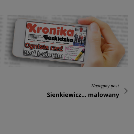
Następny post
Następny
Sienkiewicz… malowany
post