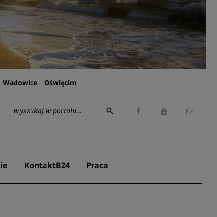
Wadowice
Oświęcim
Wyszukaj:
search
Facebook
Youtube
Kontak
ie
KontaktB24
Praca