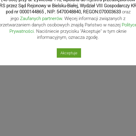
RS przez Sąd Rejonowy w Bielsku-Białej, Wydział VIII Gospodarczy K
pod nr 0000144865 , NIP: 5470048840, REGON:070003633
oraz
jego
Zaufanych partnerów
. Więcej informacji związanych z
przetwarzaniem danych osobowych znajdą Państwo w naszej
Polityc
Prywatności
. Naciśniecie przycisku "Akceptuje" w tym oknie
informacyjnym, oznacza zgodę.
Akceptuje