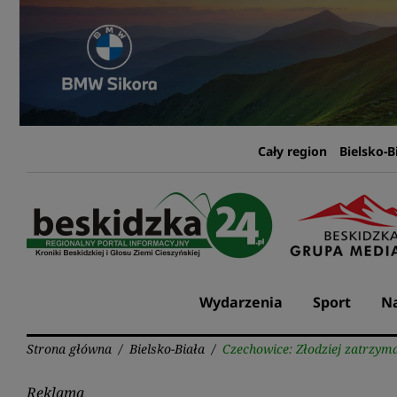
Przejdź
do
treści
Cały region
Bielsko-B
Wydarzenia
Sport
Na
Strona główna
/
Bielsko-Biała
/
Czechowice: Złodziej zatrzym
Reklama