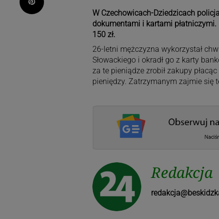
Pinterest
W Czechowicach-Dziedzicach policjanc
dokumentami i kartami płatniczymi. R
150 zł.
26-letni mężczyzna wykorzystał chwil
Słowackiego i okradł go z karty ban
za te pieniądze zrobił zakupy płacą
pieniędzy. Zatrzymanym zajmie się t
Redakcja
redakcja@beskidzk