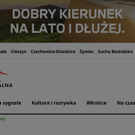
iała
Cieszyn
Czechowice-Dziedzice
Żywiec
Sucha Beskidzka
 sygnale
Kultura i rozrywka
Wkrótce
Na czas
any