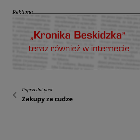
Reklama
Nawigacja
Poprzedni post
Poprzedni
Zakupy za cudze
wpisu
post