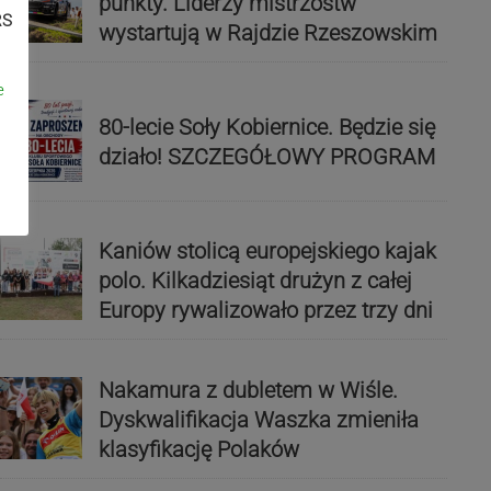
punkty. Liderzy mistrzostw
RS
wystartują w Rajdzie Rzeszowskim
e
80-lecie Soły Kobiernice. Będzie się
działo! SZCZEGÓŁOWY PROGRAM
Kaniów stolicą europejskiego kajak
polo. Kilkadziesiąt drużyn z całej
Europy rywalizowało przez trzy dni
Nakamura z dubletem w Wiśle.
Dyskwalifikacja Waszka zmieniła
klasyfikację Polaków