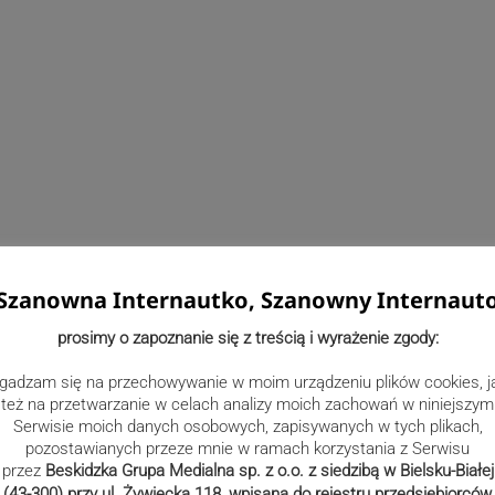
Szanowna Internautko, Szanowny Internaut
prosimy o zapoznanie się z treścią i wyrażenie zgody:
gadzam się na przechowywanie w moim urządzeniu plików cookies, j
też na przetwarzanie w celach analizy moich zachowań w niniejszym
Serwisie moich danych osobowych, zapisywanych w tych plikach,
pozostawianych przeze mnie w ramach korzystania z Serwisu
przez
Beskidzka Grupa Medialna sp. z o.o. z siedzibą w Bielsku-Białej
(43-300) przy ul. Żywiecka 118, wpisana do rejestru przedsiębiorców