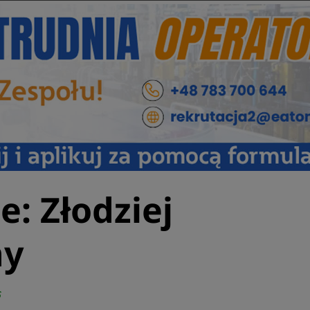
: Złodziej
ny
6