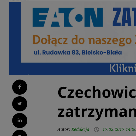
Czechowice
Facebook
Twitter
zatrzyma
LinkedIn
Autor:
Redakcja
17.02.2017 14:0
access_time