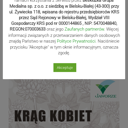
ramach korzystania z Serwisu przez
Beskidzka Grupa
12/06/2019
Medialna sp. z o.o. z siedzibą w Bielsku-Białej (43-300) przy
ul. Żywiecka 118, wpisana do rejestru przedsiębiorców KRS
przez Sąd Rejonowy w Bielsku-Białej, Wydział VIII
Gospodarczy KRS pod nr 0000144865 , NIP: 5470048840,
REGON:070003633
oraz jego
Zaufanych partnerów
. Więcej
GBP Lipowa: Spotkanie z Haliną
informacji związanych z przetwarzaniem danych osobowych
Sochą
znajdą Państwo w naszej
Polityce Prywatności
. Naciśniecie
przycisku "Akceptuje" w tym oknie informacyjnym, oznacza
12/06/2019 - do - 11/06/2019
zgodę.
Akceptuje