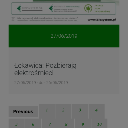
27/06/2019
Łękawica: Pozbierają
elektrośmieci
27/06/2019 - do - 26/06/2019
1
2
3
4
Previous
5
6
7
8
9
10