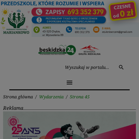
Przejdź
do
treści
Wysz
search
menu
Strona główna
/
Wydarzenia
/
Strona 45
Reklama