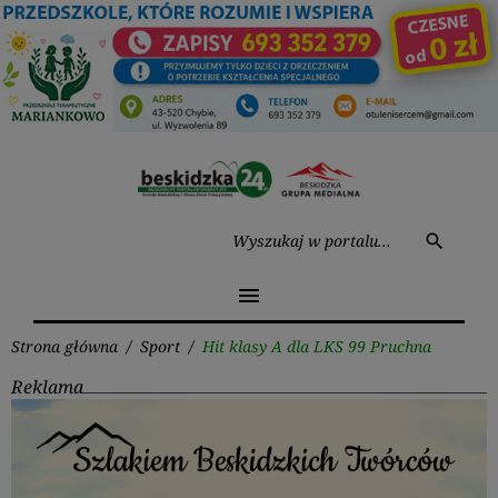
Przejdź
do
treści
Wysz
search
menu
Strona główna
/
Sport
/
Hit klasy A dla LKS 99 Pruchna
Reklama