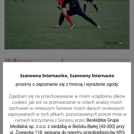
Szanowna Internautko, Szanowny Internauto
prosimy o zapoznanie się z treścią i wyrażenie zgody:
Zgadzam się na przechowywanie w moim urządzeniu plików
cookies, jak też na przetwarzanie w celach analizy moich
zachowań w niniejszym Serwisie moich danych osobowych,
zapisywanych w tych plikach, pozostawianych przeze mnie w
ramach korzystania z Serwisu przez
Beskidzka Grupa
Medialna sp. z o.o. z siedzibą w Bielsku-Białej (43-300) przy
ul. Żywiecka 118, wpisana do rejestru przedsiębiorców KRS