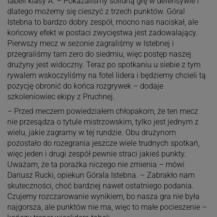
tabeli klasy A. – Pokazaliśmy solidną grę w defensywie i
dlatego możemy się cieszyć z trzech punktów. Góral
Istebna to bardzo dobry zespół, mocno nas naciskał, ale
końcowy efekt w postaci zwycięstwa jest zadowalający.
Pierwszy mecz w sezonie zagraliśmy w Istebnej i
przegraliśmy tam zero do siedmiu, więc postęp naszej
drużyny jest widoczny. Teraz po spotkaniu u siebie z tym
rywalem wskoczyliśmy na fotel lidera i będziemy chcieli tą
pozycję obronić do końca rozgrywek – dodaje
szkoleniowiec ekipy z Pruchnej.
– Przed meczem powiedziałem chłopakom, że ten mecz
nie przesądza o tytule mistrzowskim, tylko jest jednym z
wielu, jakie zagramy w tej rundzie. Obu drużynom
pozostało do rozegrania jeszcze wiele trudnych spotkań,
więc jeden i drugi zespół pewnie straci jakieś punkty.
Uważam, że ta porażka niczego nie zmienia – mówi
Dariusz Rucki, opiekun Górala Istebna. – Zabrakło nam
skuteczności, choć bardziej nawet ostatniego podania.
Czujemy rozczarowanie wynikiem, bo nasza gra nie była
najgorsza, ale punktów nie ma, więc to małe pocieszenie –