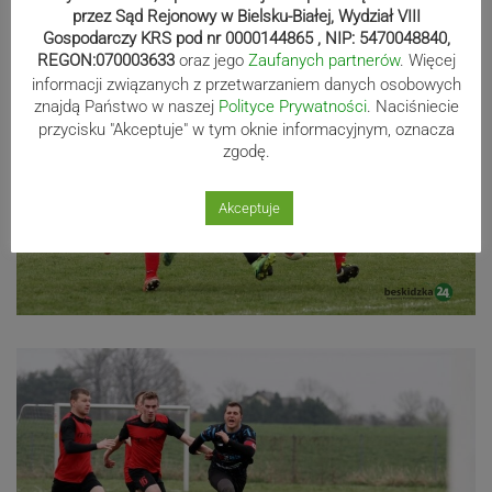
przez Sąd Rejonowy w Bielsku-Białej, Wydział VIII
Gospodarczy KRS pod nr 0000144865 , NIP: 5470048840,
REGON:070003633
oraz jego
Zaufanych partnerów
. Więcej
informacji związanych z przetwarzaniem danych osobowych
znajdą Państwo w naszej
Polityce Prywatności
. Naciśniecie
przycisku "Akceptuje" w tym oknie informacyjnym, oznacza
zgodę.
Akceptuje