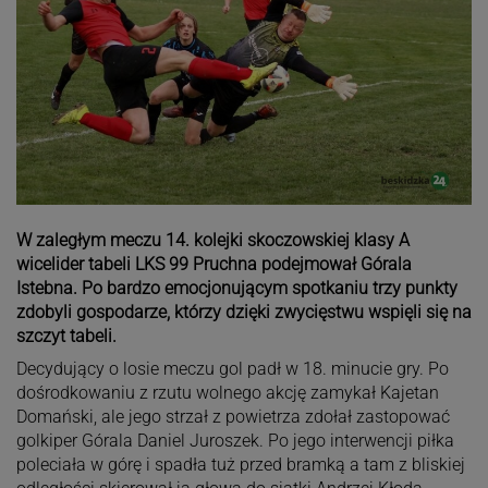
W zaległym meczu 14. kolejki skoczowskiej klasy A
wicelider tabeli LKS 99 Pruchna podejmował Górala
Istebna. Po bardzo emocjonującym spotkaniu trzy punkty
zdobyli gospodarze, którzy dzięki zwycięstwu wspięli się na
szczyt tabeli.
Decydujący o losie meczu gol padł w 18. minucie gry. Po
dośrodkowaniu z rzutu wolnego akcję zamykał Kajetan
Domański, ale jego strzał z powietrza zdołał zastopować
golkiper Górala Daniel Juroszek. Po jego interwencji piłka
poleciała w górę i spadła tuż przed bramką a tam z bliskiej