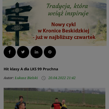
Facebook
Twitter
LinkedIn
Pinterest
Hit klasy A dla LKS 99 Pruchna
Autor:
Łukasz Bielski
20.04.2022 21:42
access_time