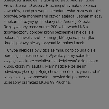
odległości skierował ją głową do siatki Andrzej Kłoda.
Prowadzenie 1:0 ekipa z Pruchnej utrzymała do końca
zawodów, choć przewaga istebnian, zwłaszcza w drugiej
połowie, była momentami przygniatająca. Jednak między
słupkami drużyny gospodarzy stał Andrzej Skrocki.
Rozgrywający mecz numer 200 w barwach LKS-u
doświadczony golkiper bronił bezbłędnie i nie dał się
pokonać nawet z rzutu karnego, którego na początku
drugiej połowy nie wykorzystał Mirosław Łacek.
– Chyba niebiosa były dziś ze mną, bo to co udało się
obronić jest niesamowite. Wywalczyliśmy sobie to
zwycięstwo, które chciałbym zadedykować działaczom
klubu, którzy mi zaufali. Mam nadzieję, że się im
odwdzięczyłem grą. Będę chciał pomóc drużynie i zrobić
wszystko, by awansowała – powiedział po meczu
ucieszony bramkarz LKS-u 99 Pruchna.