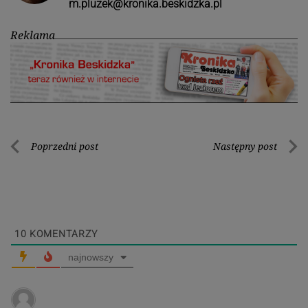
m.pluzek@kronika.beskidzka.pl
Reklama
Nawigacja
Poprzedni post
Następny post
Poprzedni
Nastę
wpisu
post
post
10
KOMENTARZY
najnowszy