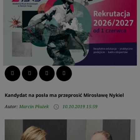
Facebook
Twitter
LinkedIn
Pinterest
Kandydat na posła ma przeprosić Mirosławę Nykiel
Autor:
Marcin Płużek
10.10.2019 15:59
access_time