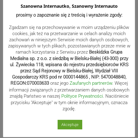
Pani Nykiel jakaś taka nie podobna do siebie na tym zdjęciu…
Szanowna Internautko, Szanowny Internauto
1
prosimy o zapoznanie się z treścią i wyrażenie zgody:
Zgadzam się na przechowywanie w moim urządzeniu plików
cookies, jak też na przetwarzanie w celach analizy moich
Hermenegilda
6 lat temu
zachowań w niniejszym Serwisie moich danych osobowych,
Reply to
Łukasz
zapisywanych w tych plikach, pozostawianych przeze mnie w
ramach korzystania z Serwisu przez
Beskidzka Grupa
Może dlatego, że niepodobna do siebie, wygrała przed sądem.
Medialna sp. z o.o. z siedzibą w Bielsku-Białej (43-300) przy
Ta sama Nykiel podobna na innym zdjęciu do siebie.
ul. Żywiecka 118, wpisana do rejestru przedsiębiorców KRS
0
przez Sąd Rejonowy w Bielsku-Białej, Wydział VIII
Gospodarczy KRS pod nr 0000144865 , NIP: 5470048840,
REGON:070003633
oraz jego
Zaufanych partnerów
. Więcej
informacji związanych z przetwarzaniem danych osobowych
znajdą Państwo w naszej
Polityce Prywatności
. Naciśniecie
przycisku "Akceptuje" w tym oknie informacyjnym, oznacza
zgodę.
Akceptuje