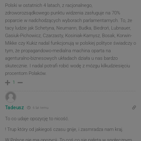
Polski w ostatnich 4 latach, z racjonalnego,
zdroworozsądkowego punktu widzenia zasługuje na 70%
poparcie w nadchodzących wyborach parlamentarnych. To, że
tacy ludzie jak Schetyna, Neumann, Budka, Biedroń, Lubnauer,
Gasiuk-Pichowicz, Czarzasty, Kosiniak-Kamysz, Bosak, Korwin-
Mikke czy Kukiz nadal funkcjonują w polskiej polityce świadczy o
tym, że propagandowo-medialna machina oparta na
agenturalno-biznesowych układach działa u nas bardzo
skutecznie. I nadal potrafi robić wodę z mózgu kilkudziesięciu
procentom Polaków.
1
Tadeusz
6 lat temu
To co udaje opozycję to nicość.
! Trup który od jakiegoś czasu gnije, i zasmradza nam kraj.
W Polsce nie ma opozycji. To coś co się pałęta w społecznym