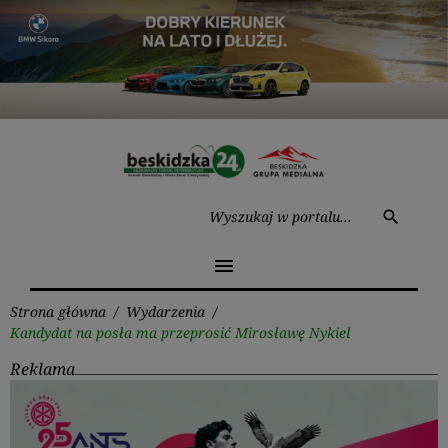
Przejdź
do
treści
Wysz
search
menu
Strona główna
/
Wydarzenia
/
Kandydat na posła ma przeprosić Mirosławę Nykiel
Reklama