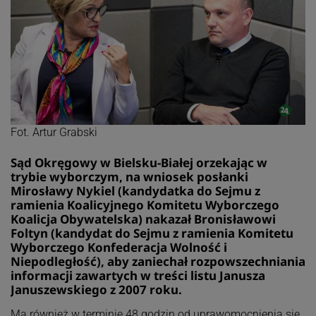
Fot. Artur Grabski
Sąd Okręgowy w Bielsku-Białej orzekając w
trybie wyborczym, na wniosek posłanki
Mirosławy Nykiel (kandydatka do Sejmu z
ramienia Koalicyjnego Komitetu Wyborczego
Koalicja Obywatelska) nakazał Bronisławowi
Foltyn (kandydat do Sejmu z ramienia Komitetu
Wyborczego Konfederacja Wolność i
Niepodległość), aby zaniechał rozpowszechniania
informacji zawartych w treści listu Janusza
Januszewskiego z 2007 roku.
Ma również w terminie 48 godzin od uprawomocnienia się