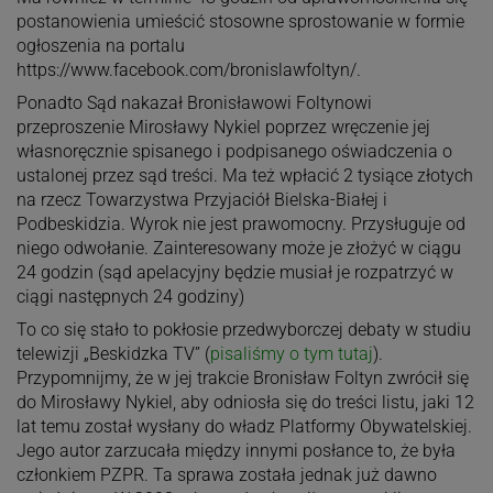
postanowienia umieścić stosowne sprostowanie w formie
ogłoszenia na portalu
https://www.facebook.com/bronislawfoltyn/.
Ponadto Sąd nakazał Bronisławowi Foltynowi
przeproszenie Mirosławy Nykiel poprzez wręczenie jej
własnoręcznie spisanego i podpisanego oświadczenia o
ustalonej przez sąd treści. Ma też wpłacić 2 tysiące złotych
na rzecz Towarzystwa Przyjaciół Bielska-Białej i
Podbeskidzia. Wyrok nie jest prawomocny. Przysługuje od
niego odwołanie. Zainteresowany może je złożyć w ciągu
24 godzin (sąd apelacyjny będzie musiał je rozpatrzyć w
ciągi następnych 24 godziny)
To co się stało to pokłosie przedwyborczej debaty w studiu
telewizji „Beskidzka TV” (
pisaliśmy o tym tutaj
).
Przypomnijmy, że w jej trakcie Bronisław Foltyn zwrócił się
do Mirosławy Nykiel, aby odniosła się do treści listu, jaki 12
lat temu został wysłany do władz Platformy Obywatelskiej.
Jego autor zarzucała między innymi posłance to, że była
członkiem PZPR. Ta sprawa została jednak już dawno