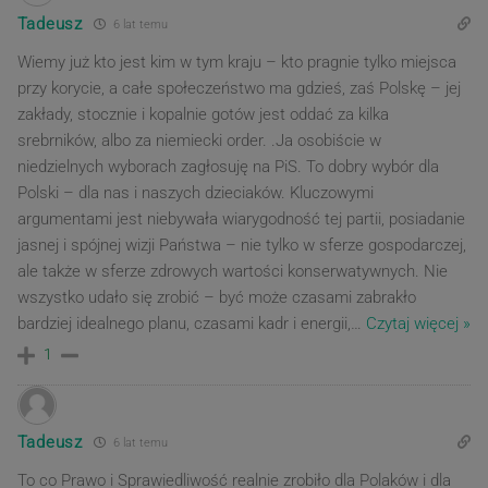
Tadeusz
6 lat temu
Wiemy już kto jest kim w tym kraju – kto pragnie tylko miejsca
przy korycie, a całe społeczeństwo ma gdzieś, zaś Polskę – jej
zakłady, stocznie i kopalnie gotów jest oddać za kilka
srebrników, albo za niemiecki order. .Ja osobiście w
niedzielnych wyborach zagłosuję na PiS. To dobry wybór dla
Polski – dla nas i naszych dzieciaków. Kluczowymi
argumentami jest niebywała wiarygodność tej partii, posiadanie
jasnej i spójnej wizji Państwa – nie tylko w sferze gospodarczej,
ale także w sferze zdrowych wartości konserwatywnych. Nie
wszystko udało się zrobić – być może czasami zabrakło
bardziej idealnego planu, czasami kadr i energii,
…
Czytaj więcej »
1
Tadeusz
6 lat temu
To co Prawo i Sprawiedliwość realnie zrobiło dla Polaków i dla