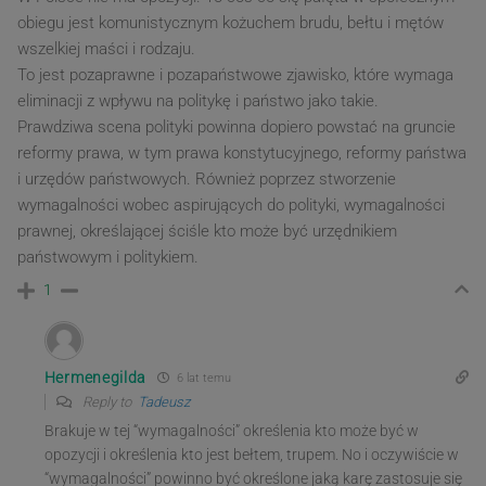
obiegu jest komunistycznym kożuchem brudu, bełtu i mętów
wszelkiej maści i rodzaju.
To jest pozaprawne i pozapaństwowe zjawisko, które wymaga
eliminacji z wpływu na politykę i państwo jako takie.
Prawdziwa scena polityki powinna dopiero powstać na gruncie
reformy prawa, w tym prawa konstytucyjnego, reformy państwa
i urzędów państwowych. Również poprzez stworzenie
wymagalności wobec aspirujących do polityki, wymagalności
prawnej, określającej ściśle kto może być urzędnikiem
państwowym i politykiem.
1
Hermenegilda
6 lat temu
Reply to
Tadeusz
Brakuje w tej “wymagalności” określenia kto może być w
opozycji i określenia kto jest bełtem, trupem. No i oczywiście w
“wymagalności” powinno być określone jaką karę zastosuje się