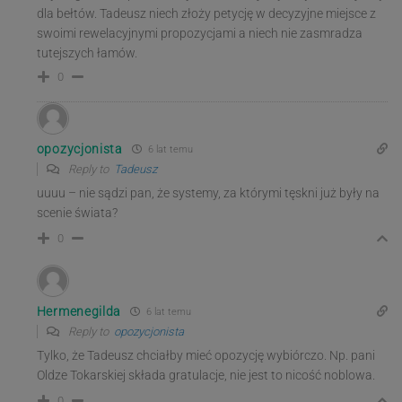
dla bełtów. Tadeusz niech złoży petycję w decyzyjne miejsce z
swoimi rewelacyjnymi propozycjami a niech nie zasmradza
tutejszych łamów.
0
opozycjonista
6 lat temu
Reply to
Tadeusz
uuuu – nie sądzi pan, że systemy, za którymi tęskni już były na
scenie świata?
0
Hermenegilda
6 lat temu
Reply to
opozycjonista
Tylko, że Tadeusz chciałby mieć opozycję wybiórczo. Np. pani
Oldze Tokarskiej składa gratulacje, nie jest to nicość noblowa.
0