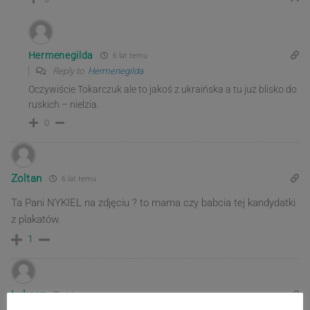
Hermenegilda
6 lat temu
Reply to
Hermenegilda
Oczywiście Tokarczuk ale to jakoś z ukraińska a tu już blisko do
ruskich – nielzia.
0
Zoltan
6 lat temu
Ta Pani NYKIEL na zdjęciu ? to mama czy babcia tej kandydatki
z plakatów.
1
Łukasz
6 lat temu