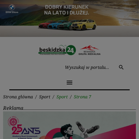
Przejdź
do
treści
Wysz
search
menu
Strona główna
/
Sport
/
Sport
/
Strona 7
Reklama