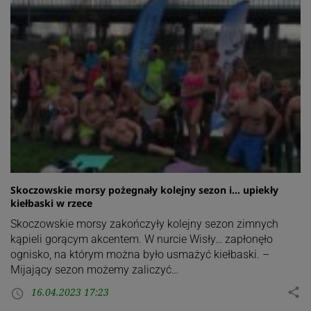
Skoczowskie morsy pożegnały kolejny sezon i… upiekły
kiełbaski w rzece
Skoczowskie morsy zakończyły kolejny sezon zimnych
kąpieli gorącym akcentem. W nurcie Wisły… zapłonęło
ognisko, na którym można było usmażyć kiełbaski. –
Mijający sezon możemy zaliczyć…
16.04.2023 17:23
share
access_time