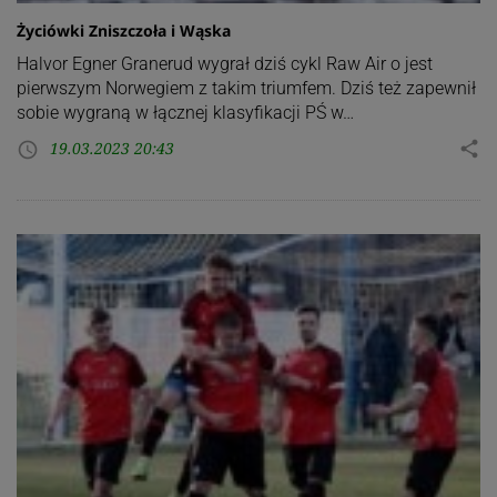
Życiówki Zniszczoła i Wąska
Halvor Egner Granerud wygrał dziś cykl Raw Air o jest
pierwszym Norwegiem z takim triumfem. Dziś też zapewnił
sobie wygraną w łącznej klasyfikacji PŚ w…
19.03.2023 20:43
share
access_time