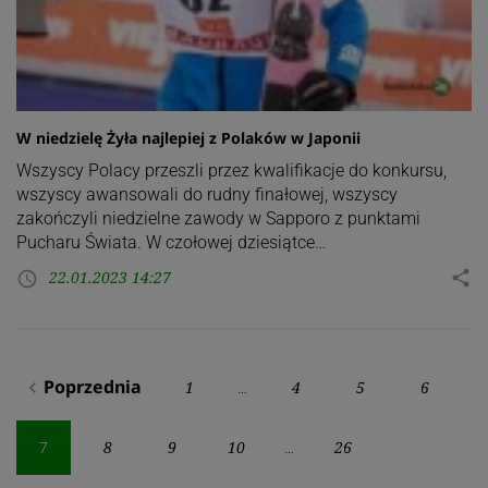
W niedzielę Żyła najlepiej z Polaków w Japonii
Wszyscy Polacy przeszli przez kwalifikacje do konkursu,
wszyscy awansowali do rudny finałowej, wszyscy
zakończyli niedzielne zawody w Sapporo z punktami
Pucharu Świata. W czołowej dziesiątce…
22.01.2023 14:27
share
access_time
Stronicowanie
Poprzednia
1
4
5
6
navigate_before
…
wpisów
8
9
10
26
7
…