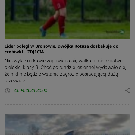
Lider poległ w Bronowie. Dwójka Rotuza doskakuje do
czołówki – ZDJĘCIA
Niezwykle ciekawie zapowiada się walka o mistrzostwo
bielskiej klasy B. Choć po rundzie jesiennej wydawało się,
że nikt nie będzie wstanie zagrozić posiadającej dużą
przewagę…
23.04.2023 22:02
share
access_time