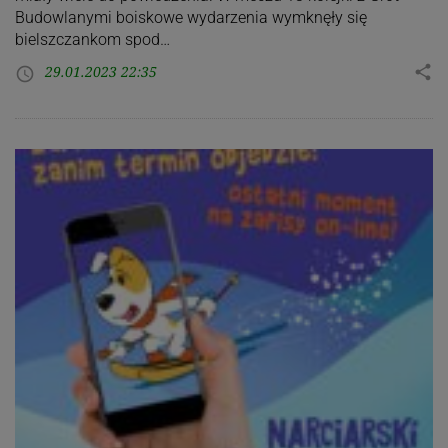
Budowlanymi boiskowe wydarzenia wymknęły się
bielszczankom spod…
29.01.2023 22:35
share
access_time