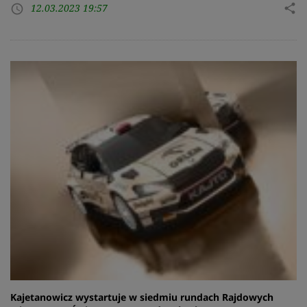
12.03.2023 19:57
share
access_time
Kajetanowicz wystartuje w siedmiu rundach Rajdowych