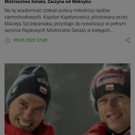
Mistrzostwa Świata. Zaczyna od Meksyku
Na tę wiadomość czekali polscy miłośnicy rajdów
samochodowych. Kajetan Kajetanowicz, pilotowany przez
Macieja Szczepaniaka, przystąpi do rywalizacji w pełnym
sezonie Rajdowych Mistrzostw Świata w kategorii…
09.03.2023 12:49
share
access_time