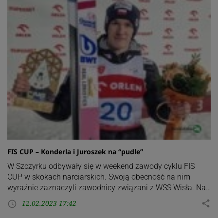
FIS CUP – Konderla i Juroszek na “pudle”
W Szczyrku odbywały się w weekend zawody cyklu FIS
CUP w skokach narciarskich. Swoją obecność na nim
wyraźnie zaznaczyli zawodnicy związani z WSS Wisła. Na…
12.02.2023 17:42
share
access_time