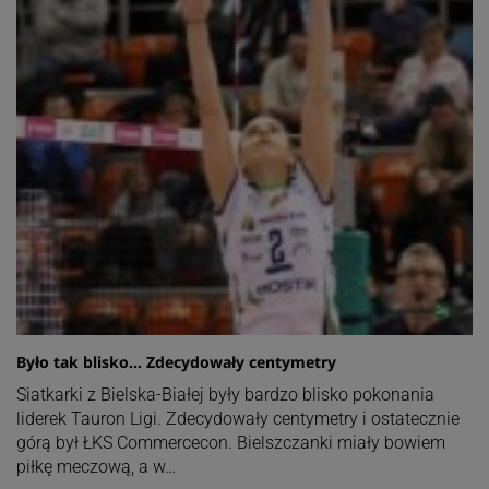
Było tak blisko… Zdecydowały centymetry
Siatkarki z Bielska-Białej były bardzo blisko pokonania
liderek Tauron Ligi. Zdecydowały centymetry i ostatecznie
górą był ŁKS Commercecon. Bielszczanki miały bowiem
piłkę meczową, a w…