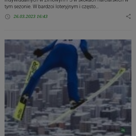
tym sezonie. W bardzoi loteryjnym i często…
26.03.2023 16:43
share
access_time