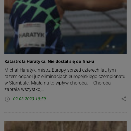
Katastrofa Haratyka. Nie dostał się do finału
Michał Haratyk, mistrz Europy sprzed czterech lat, tym
razem odpadł już eliminacjach europejskiego czempionatu
w Stambule. Miała na to wpływ choroba. – Choroba
zabrała wszystko,…
02.03.2023 19:59
share
access_time