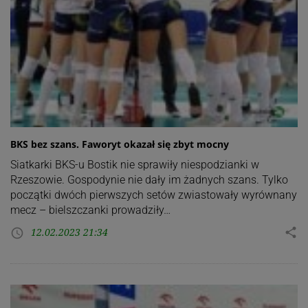
BKS bez szans. Faworyt okazał się zbyt mocny
Siatkarki BKS-u Bostik nie sprawiły niespodzianki w
Rzeszowie. Gospodynie nie dały im żadnych szans. Tylko
początki dwóch pierwszych setów zwiastowały wyrównany
mecz – bielszczanki prowadziły…
12.02.2023 21:34
share
access_time