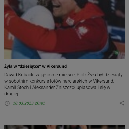
Żyła w “dziesiątce” w Vikersund
Dawid Kubacki zajął ósme miejsce, Piotr Żyła był dziesiąty
w sobotnim konkursie lotów narciarskich w Vikersund.
Kamil Stoch i Aleksander Zniszczoł uplasowali się w
drugiej…
18.03.2023 20:41
share
access_time