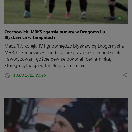
Czechowicki MRKS zgarnia punkty w Drogomyślu.
Błyskawica w tarapatach
Mecz 17. kolejki IV ligi pomiędzy Błyskawicą Drogomyśl a
MRKS Czechowice-Dziedzice nie przyniósł niespodzianki.
Faworyzowani goście pewnie pokonali beniaminka,
którego sytuacja w tabeli coraz mocniej…
18.03.2023 21:19
share
access_time