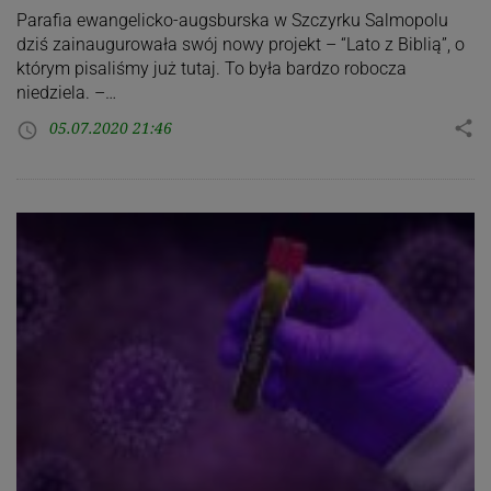
Parafia ewangelicko-augsburska w Szczyrku Salmopolu
dziś zainaugurowała swój nowy projekt – “Lato z Biblią”, o
którym pisaliśmy już tutaj. To była bardzo robocza
niedziela. –…
05.07.2020 21:46
share
access_time