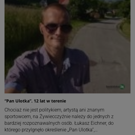
“Pan Ulotka”. 12 lat w terenie
Chociaż nie jest politykiem, artystą ani znanym
sportowcem, na Żywiecczyźnie należy do jednych z
bardziej rozpoznawalnych osób. Łukasz Eichner, do
którego przylgnęło określenie „Pan Ulotka”,…