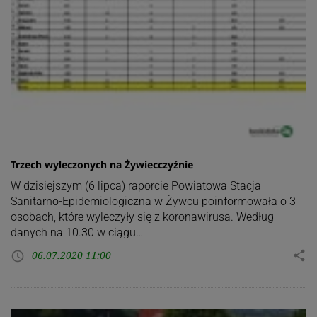
Trzech wyleczonych na Żywiecczyźnie
W dzisiejszym (6 lipca) raporcie Powiatowa Stacja
Sanitarno-Epidemiologiczna w Żywcu poinformowała o 3
osobach, które wyleczyły się z koronawirusa. Według
danych na 10.30 w ciągu…
06.07.2020 11:00
share
access_time