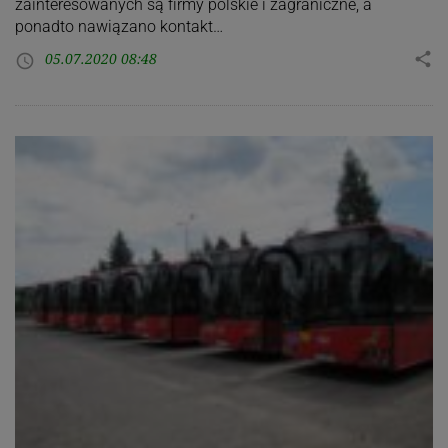
zainteresowanych są firmy polskie i zagraniczne, a
ponadto nawiązano kontakt…
05.07.2020 08:48
share
access_time