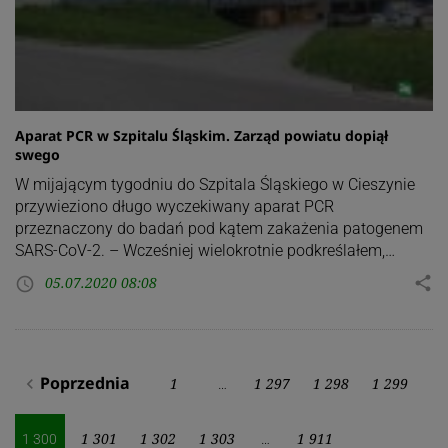
Aparat PCR w Szpitalu Śląskim. Zarząd powiatu dopiął
swego
W mijającym tygodniu do Szpitala Śląskiego w Cieszynie
przywieziono długo wyczekiwany aparat PCR
przeznaczony do badań pod kątem zakażenia patogenem
SARS-CoV-2. – Wcześniej wielokrotnie podkreślałem,…
05.07.2020 08:08
share
access_time
Stronicowanie
Poprzednia
1
1 297
1 298
1 299
navigate_before
…
wpisów
1 301
1 302
1 303
1 911
1 300
…