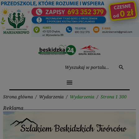
Przejdź
do
treści
Wysz
search
menu
Strona główna
/
Wydarzenia
/
Wydarzenia
/
Strona 1 300
Reklama