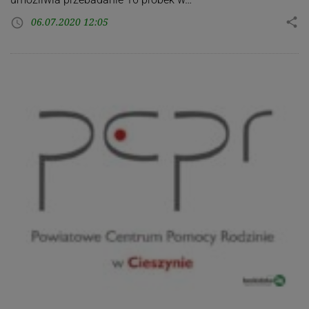
06.07.2020 12:05
share
access_time