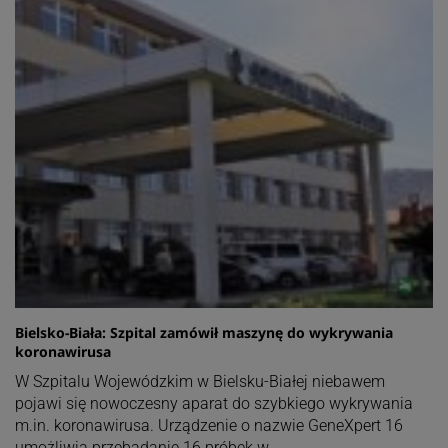
Bielsko-Biała: Szpital zamówił maszynę do wykrywania
koronawirusa
W Szpitalu Wojewódzkim w Bielsku-Białej niebawem
pojawi się nowoczesny aparat do szybkiego wykrywania
m.in. koronawirusa. Urządzenie o nazwie GeneXpert 16
umożliwia przebadanie 16 próbek w…