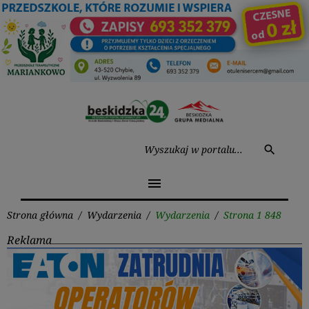
Przejdź
do
treści
Wysz
search
menu
Strona główna
/
Wydarzenia
/
Wydarzenia
/
Strona 1 848
Reklama