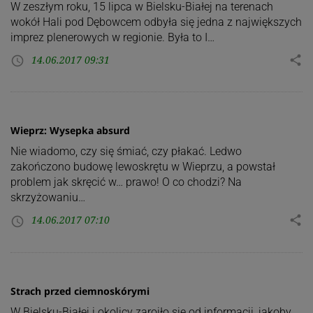
W zeszłym roku, 15 lipca w Bielsku-Białej na terenach
wokół Hali pod Dębowcem odbyła się jedna z największych
imprez plenerowych w regionie. Była to I…
14.06.2017 09:31
share
access_time
Wieprz: Wysepka absurd
Nie wiadomo, czy się śmiać, czy płakać. Ledwo
zakończono budowę lewoskrętu w Wieprzu, a powstał
problem jak skręcić w… prawo! O co chodzi? Na
skrzyżowaniu…
14.06.2017 07:10
share
access_time
Strach przed ciemnoskórymi
W Bielsku-Białej i okolicy zaroiło się od informacji, jakoby