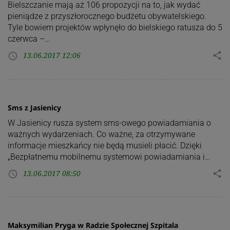
Bielszczanie mają aż 106 propozycji na to, jak wydać
pieniądze z przyszłorocznego budżetu obywatelskiego.
Tyle bowiem projektów wpłynęło do bielskiego ratusza do 5
czerwca –…
13.06.2017 12:06
share
access_time
Sms z Jasienicy
W Jasienicy rusza system sms-owego powiadamiania o
ważnych wydarzeniach. Co ważne, za otrzymywane
informacje mieszkańcy nie będą musieli płacić. Dzięki
„Bezpłatnemu mobilnemu systemowi powiadamiania i…
13.06.2017 08:50
share
access_time
Maksymilian Pryga w Radzie Społecznej Szpitala