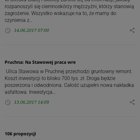
rozpanoszyli się ciemnoskórzy mężczyźni, którzy stanowią
zagrożenie. Wszystko wskazuje na to, że mamy do
czynienia z…
14.06.2017 07:00
share
access_time
Pruchna: Na Stawowej praca wre
Ulica Stawowa w Pruchnej przechodzi gruntowny remont.
Koszt inwestycji to blisko 700 tys. zł. Droga będzie
poszerzona i odwodniona. Całość uzupełni nowa nakładka
asfaltowa. Inwestycja…
13.06.2017 14:09
share
access_time
106 propozycji