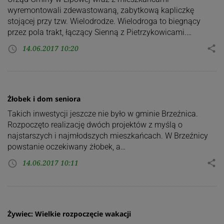
wyremontowali zdewastowaną, zabytkową kapliczkę
stojącej przy tzw. Wielodrodze. Wielodroga to biegnący
przez pola trakt, łączący Sienną z Pietrzykowicami.…
14.06.2017 10:20
share
access_time
Żłobek i dom seniora
Takich inwestycji jeszcze nie było w gminie Brzeźnica.
Rozpoczęto realizację dwóch projektów z myślą o
najstarszych i najmłodszych mieszkańcach. W Brzeźnicy
powstanie oczekiwany żłobek, a…
14.06.2017 10:11
share
access_time
Żywiec: Wielkie rozpoczęcie wakacji