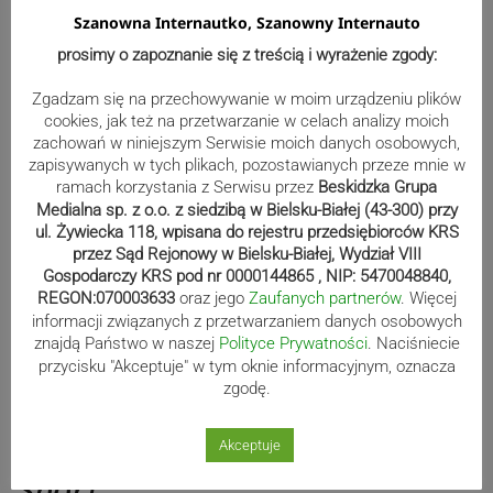
Szanowna Internautko, Szanowny Internauto
Kolejowe problemy ze szkołą (aktualizacja)
prosimy o zapoznanie się z treścią i wyrażenie zgody:
Koleje Śląskie znowu “dbają” o zdrowie uczniów szkół
ponadgimnazjalnych, którzy dojeżdżają do Żywca z
Zgadzam się na przechowywanie w moim urządzeniu plików
kierunku Zwardonia. Dlaczego? Od 11 czerwca weszła w
cookies, jak też na przetwarzanie w celach analizy moich
życie korekta rozkładu…
zachowań w niniejszym Serwisie moich danych osobowych,
12.06.2017 09:00
share
zapisywanych w tych plikach, pozostawianych przeze mnie w
access_time
ramach korzystania z Serwisu przez
Beskidzka Grupa
Medialna sp. z o.o. z siedzibą w Bielsku-Białej (43-300) przy
ul. Żywiecka 118, wpisana do rejestru przedsiębiorców KRS
Stronicowanie
przez Sąd Rejonowy w Bielsku-Białej, Wydział VIII
Poprzednia
1
1 845
1 846
1 847
navigate_before
Gospodarczy KRS pod nr 0000144865 , NIP: 5470048840,
…
wpisów
REGON:070003633
oraz jego
Zaufanych partnerów
. Więcej
informacji związanych z przetwarzaniem danych osobowych
1 849
1 850
1 851
1 911
1 848
…
znajdą Państwo w naszej
Polityce Prywatności
. Naciśniecie
przycisku "Akceptuje" w tym oknie informacyjnym, oznacza
zgodę.
Następna
navigate_next
Akceptuje
Sport