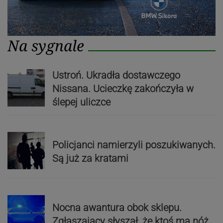
Na sygnale
Ustroń. Ukradła dostawczego
Nissana. Ucieczkę zakończyła w
ślepej uliczce
Policjanci namierzyli poszukiwanych.
Są już za kratami
Nocna awantura obok sklepu.
Zgłaszający słyszał, że ktoś ma nóż