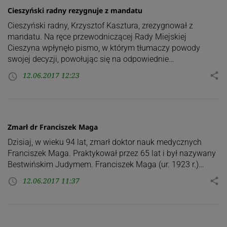
Cieszyński radny rezygnuje z mandatu
Cieszyński radny, Krzysztof Kasztura, zrezygnował z
mandatu. Na ręce przewodniczącej Rady Miejskiej
Cieszyna wpłynęło pismo, w którym tłumaczy powody
swojej decyzji, powołując się na odpowiednie…
12.06.2017 12:23
share
access_time
Zmarł dr Franciszek Maga
Dzisiaj, w wieku 94 lat, zmarł doktor nauk medycznych
Franciszek Maga. Praktykował przez 65 lat i był nazywany
Bestwińskim Judymem. Franciszek Maga (ur. 1923 r.)…
12.06.2017 11:37
share
access_time