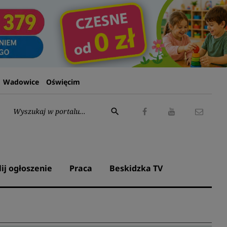
Wadowice
Oświęcim
Wyszukaj:
search
Facebook
Youtube
Kontak
lij ogłoszenie
Praca
Beskidzka TV