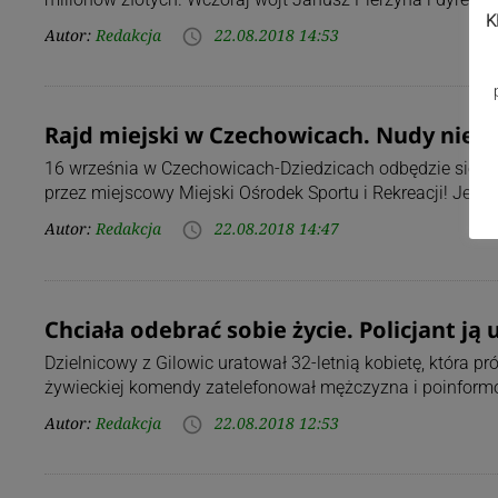
K
Autor:
Redakcja
22.08.2018 14:53
access_time
Rajd miejski w Czechowicach. Nudy nie b
16 września w Czechowicach-Dziedzicach odbędzie się – p
przez miejscowy Miejski Ośrodek Sportu i Rekreacji! Jedno
Autor:
Redakcja
22.08.2018 14:47
access_time
Chciała odebrać sobie życie. Policjant ją
Dzielnicowy z Gilowic uratował 32-letnią kobietę, która 
żywieckiej komendy zatelefonował mężczyzna i poinform
Autor:
Redakcja
22.08.2018 12:53
access_time