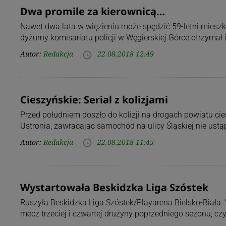
Dwa promile za kierownicą…
Nawet dwa lata w więzieniu może spędzić 59-letni mieszk
dyżurny komisariatu policji w Węgierskiej Górce otrzymał 
Autor:
Redakcja
22.08.2018 12:49
access_time
Cieszyńskie: Serial z kolizjami
Przed południem doszło do kolizji na drogach powiatu c
Ustronia, zawracając samochód na ulicy Śląskiej nie ust
Autor:
Redakcja
22.08.2018 11:45
access_time
Wystartowała Beskidzka Liga Szóstek
Ruszyła Beskidzka Liga Szóstek/Playarena Bielsko-Biała.
mecz trzeciej i czwartej drużyny poprzedniego sezonu, cz