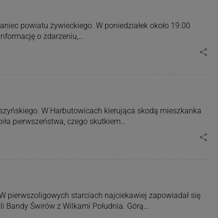
aniec powiatu żywieckiego. W poniedziałek około 19.00
informację o zdarzeniu,…
share
ieszyńskiego. W Harbutowicach kierująca skodą mieszkanka
ąpiła pierwszeństwa, czego skutkiem…
share
 W pierwszoligowych starciach najciekawiej zapowiadał się
yli Bandy Świrów z Wilkami Południa. Górą…