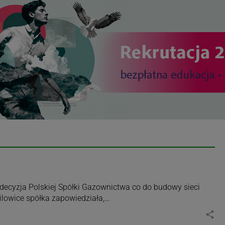
ecyzja Polskiej Spółki Gazownictwa co do budowy sieci
ilowice spółka zapowiedziała,…
share