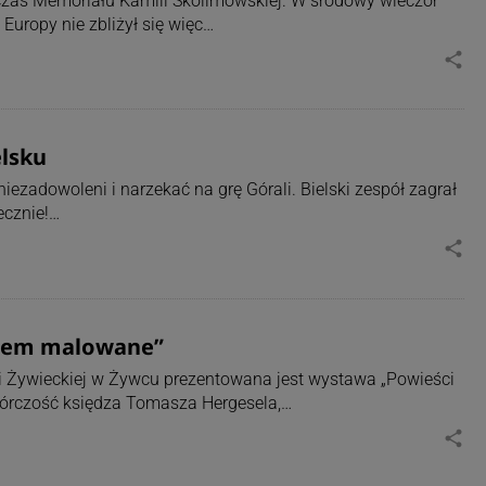
dczas Memoriału Kamili Skolimowskiej. W środowy wieczór
Europy nie zbliżył się więc…
share
lsku
ezadowoleni i narzekać na grę Górali. Bielski zespół zagrał
ecznie!…
share
dzlem malowane”
i Żywieckiej w Żywcu prezentowana jest wystawa „Powieści
wórczość księdza Tomasza Hergesela,…
share