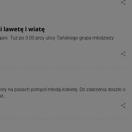
share
i lawetę i wiatę
igani. Tuż po 3.00 przy ulicy Tańskiego grupa młodzieży
share
tóry na pasach potrącił młodą kobietę. Do zdarzenia doszło o
ał…
share