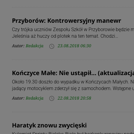
Przyborów: Kontrowersyjny manewr
Czy trójka uczniów Zespołu Szkół w Przyborowie będzie m
Jeleśnia aż huczy od plotek na ten temat. Chodzi…
Autor:
Redakcja
23.08.2018 06:30
access_time
Kończyce Małe: Nie ustąpił… (aktualizacj
Około 19.30 doszło do wypadku w Kończycach Małych. Na 
jadący motocyklem zderzył się z samochodem. Wstępne us
Autor:
Redakcja
22.08.2018 20:58
access_time
Haratyk znowu zwycięski