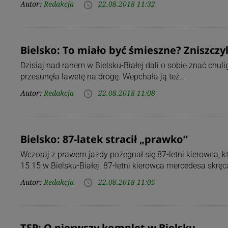
Autor:
Redakcja
22.08.2018 11:32
access_time
Bielsko: To miało być śmieszne? Zniszczyl
Dzisiaj nad ranem w Bielsku-Białej dali o sobie znać chul
przesunęła lawetę na drogę. Wepchała ją też…
Autor:
Redakcja
22.08.2018 11:08
access_time
Bielsko: 87-latek stracił „prawko”
Wczoraj z prawem jazdy pożegnał się 87-letni kierowca, k
15.15 w Bielsku-Białej. 87-letni kierowca mercedesa skręc
Autor:
Redakcja
22.08.2018 11:05
access_time
TSP: O pierwszy komplet w Bielsku…