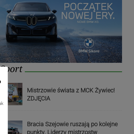
Sport
o
Mistrzowie świata z MCK Żywiec!
ZDJĘCIA
ak
Bracia Szejowie ruszają po kolejne
punkty. Liderzy mistrzostw