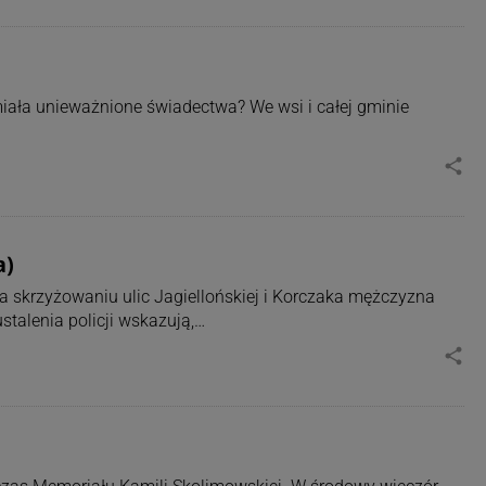
iała unieważnione świadectwa? We wsi i całej gminie
share
a)
skrzyżowaniu ulic Jagiellońskiej i Korczaka mężczyzna
talenia policji wskazują,…
share