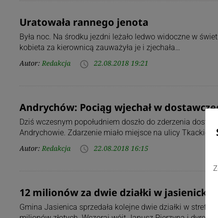
Uratowała rannego jenota
Była noc. Na środku jezdni leżało ledwo widoczne w świetl
kobieta za kierownicą zauważyła je i zjechała…
Autor:
Redakcja
22.08.2018 19:21
access_time
Andrychów: Pociąg wjechał w dostawcze
Dziś wczesnym popołudniem doszło do zderzenia dostawc
Andrychowie. Zdarzenie miało miejsce na ulicy Tkackiej. 
Autor:
Redakcja
22.08.2018 16:15
access_time
Z
12 milionów za dwie działki w jasienickiej
Gmina Jasienica sprzedała kolejne dwie działki w stref
milionów złotych. Wczoraj wójt Janusz Pierzyna i dyrekto