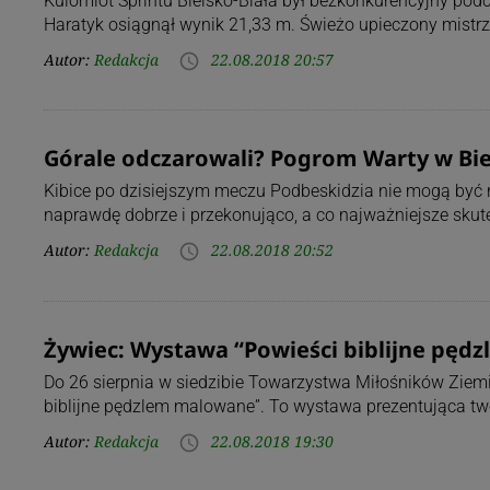
Kulomiot Sprintu Bielsko-Biała był bezkonkurencyjny po
Haratyk osiągnął wynik 21,33 m. Świeżo upieczony mistrz 
Autor:
Redakcja
22.08.2018 20:57
access_time
Górale odczarowali? Pogrom Warty w Bie
Kibice po dzisiejszym meczu Podbeskidzia nie mogą być ni
naprawdę dobrze i przekonująco, a co najważniejsze skut
Autor:
Redakcja
22.08.2018 20:52
access_time
Żywiec: Wystawa “Powieści biblijne pę
Do 26 sierpnia w siedzibie Towarzystwa Miłośników Ziem
biblijne pędzlem malowane”. To wystawa prezentująca t
Autor:
Redakcja
22.08.2018 19:30
access_time