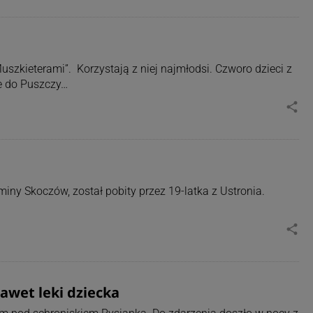
Muszkieterami”. Korzystają z niej najmłodsi. Czworo dzieci z
ie do Puszczy…
share
iny Skoczów, został pobity przez 19-latka z Ustronia.
share
nawet leki dziecka