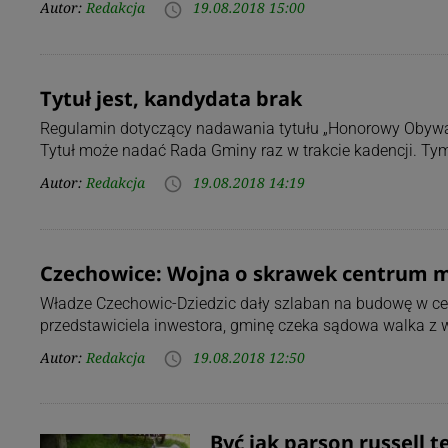
Autor:
Redakcja
19.08.2018 15:00
access_time
Tytuł jest, kandydata brak
Regulamin dotyczący nadawania tytułu „Honorowy Obywat
Tytuł może nadać Rada Gminy raz w trakcie kadencji. T
Autor:
Redakcja
19.08.2018 14:19
access_time
Czechowice: Wojna o skrawek centrum m
Władze Czechowic-Dziedzic dały szlaban na budowę w ce
przedstawiciela inwestora, gminę czeka sądowa walka z w
Autor:
Redakcja
19.08.2018 12:50
access_time
Być jak parson russell te