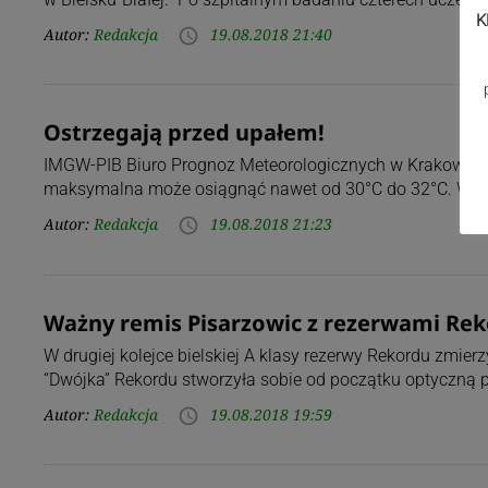
K
Autor:
Redakcja
19.08.2018 21:40
access_time
Ostrzegają przed upałem!
IMGW-PIB Biuro Prognoz Meteorologicznych w Krakowie o
maksymalna może osiągnąć nawet od 30°C do 32°C. Warto
Autor:
Redakcja
19.08.2018 21:23
access_time
Ważny remis Pisarzowic z rezerwami Re
W drugiej kolejce bielskiej A klasy rezerwy Rekordu zmier
“Dwójka” Rekordu stworzyła sobie od początku optyczną 
Autor:
Redakcja
19.08.2018 19:59
access_time