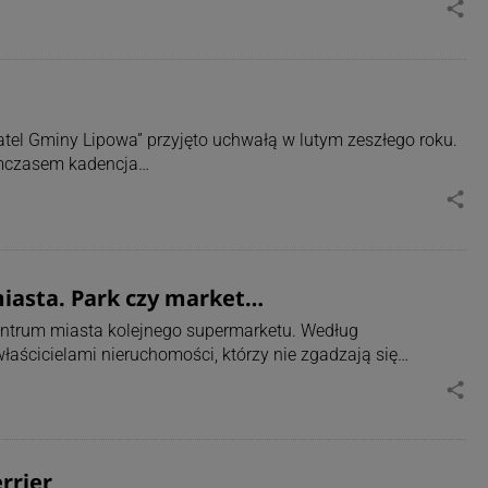
share
el Gminy Lipowa” przyjęto uchwałą w lutym zeszłego roku.
ymczasem kadencja…
share
iasta. Park czy market…
ntrum miasta kolejnego supermarketu. Według
łaścicielami nieruchomości, którzy nie zgadzają się…
share
rrier