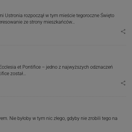
cami Ustronia rozpoczął w tym mieście tegoroczne Święto
eresowanie ze strony mieszkańców…
share
cclesia et Pontifice – jedno z najwyższych odznaczeń
ifice został…
share
m. Nie byłoby w tym nic złego, gdyby nie zrobili tego na