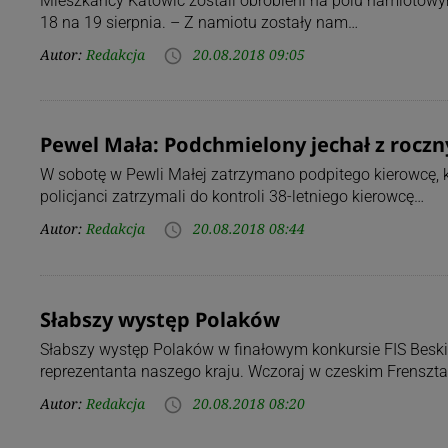
Mieszkańcy Katowic zostali obrobieni na polu namiotowy
18 na 19 sierpnia. – Z namiotu zostały nam…
Autor:
Redakcja
20.08.2018 09:05
access_time
Pewel Mała: Podchmielony jechał z rocz
W sobotę w Pewli Małej zatrzymano podpitego kierowcę, kt
policjanci zatrzymali do kontroli 38-letniego kierowcę…
Autor:
Redakcja
20.08.2018 08:44
access_time
Słabszy występ Polaków
Słabszy występ Polaków w finałowym konkursie FIS Beskid
reprezentanta naszego kraju. Wczoraj w czeskim Frensztac
Autor:
Redakcja
20.08.2018 08:20
access_time