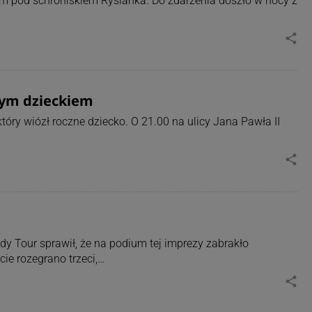
m pod schroniskiem Rysianka. Do zdarzenia doszło w nocy z
share
nym dzieckiem
óry wiózł roczne dziecko. O 21.00 na ulicy Jana Pawła II
share
y Tour sprawił, że na podium tej imprezy zabrakło
ie rozegrano trzeci,…
share