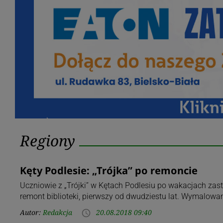
Kategoria:
Regiony
Regiony
Kęty Podlesie: „Trójka” po remoncie
Uczniowie z „Trójki” w Kętach Podlesiu po wakacjach zas
remont biblioteki, pierwszy od dwudziestu lat. Wymalowa
Autor:
Redakcja
20.08.2018 09:40
access_time