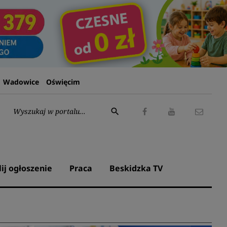
Wadowice
Oświęcim
Wyszukaj:
search
Facebook
Youtube
Kontak
lij ogłoszenie
Praca
Beskidzka TV