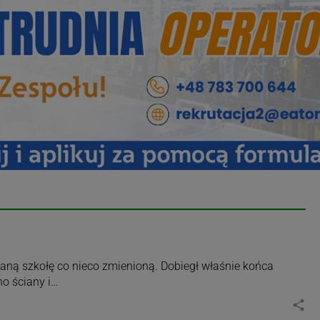
taną szkołę co nieco zmienioną. Dobiegł właśnie końca
no ściany i…
share