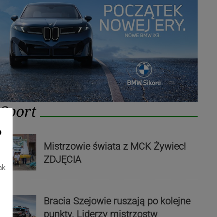
Sport
o
Mistrzowie świata z MCK Żywiec!
ZDJĘCIA
ak
Bracia Szejowie ruszają po kolejne
punkty. Liderzy mistrzostw