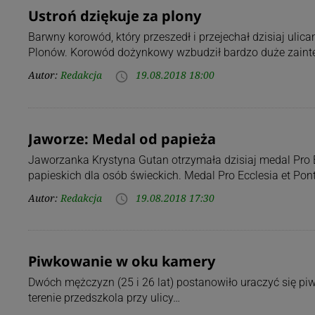
Ustroń dziękuje za plony
Barwny korowód, który przeszedł i przejechał dzisiaj uli
Plonów. Korowód dożynkowy wzbudził bardzo duże zaint
Autor:
Redakcja
19.08.2018 18:00
access_time
Jaworze: Medal od papieża
Jaworzanka Krystyna Gutan otrzymała dzisiaj medal Pro E
papieskich dla osób świeckich. Medal Pro Ecclesia et Pont
Autor:
Redakcja
19.08.2018 17:30
access_time
Piwkowanie w oku kamery
Dwóch mężczyzn (25 i 26 lat) postanowiło uraczyć się piwe
terenie przedszkola przy ulicy…