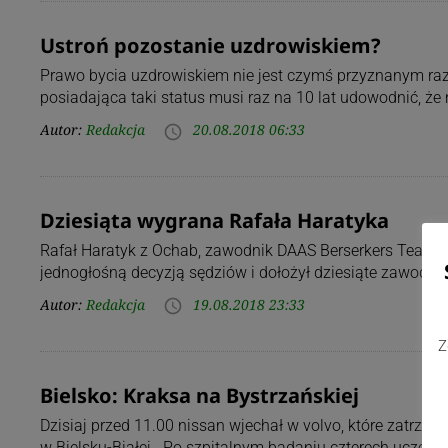
Ustroń pozostanie uzdrowiskiem?
Prawo bycia uzdrowiskiem nie jest czymś przyznanym raz
posiadająca taki status musi raz na 10 lat udowodnić, że 
Autor:
Redakcja
20.08.2018 06:33
access_time
Dziesiąta wygrana Rafała Haratyka
Rafał Haratyk z Ochab, zawodnik DAAS Berserkers Team B
jednogłośną decyzją sędziów i dołożył dziesiąte zawod
Autor:
Redakcja
19.08.2018 23:33
access_time
Z
Bielsko: Kraksa na Bystrzańskiej
Dzisiaj przed 11.00 nissan wjechał w volvo, które zatrzyma
w Bielsku-Białej. Po szpitalnym badaniu czterech uczest