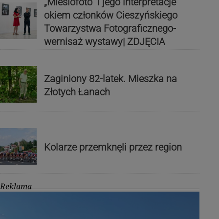
„Miesiofoto” i jego interpretacje
okiem członków Cieszyńskiego
Towarzystwa Fotograficznego-
wernisaż wystawy| ZDJĘCIA
Zaginiony 82-latek. Mieszka na
Złotych Łanach
Kolarze przemknęli przez region
Reklama