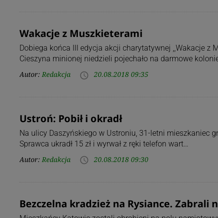
Wakacje z Muszkieterami
Dobiega końca III edycja akcji charytatywnej ,,Wakacje z 
Cieszyna minionej niedzieli pojechało na darmowe kolon
Autor:
Redakcja
20.08.2018 09:35
access_time
Ustroń: Pobił i okradł
Na ulicy Daszyńskiego w Ustroniu, 31-letni mieszkaniec gm
Sprawca ukradł 15 zł i wyrwał z ręki telefon wart…
Autor:
Redakcja
20.08.2018 09:30
access_time
Bezczelna kradzież na Rysiance. Zabrali 