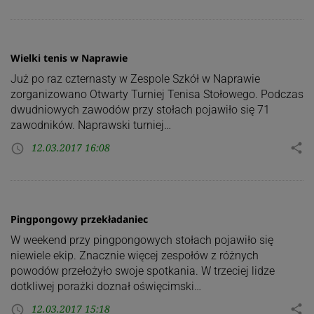
Wielki tenis w Naprawie
Już po raz czternasty w Zespole Szkół w Naprawie
zorganizowano Otwarty Turniej Tenisa Stołowego. Podczas
dwudniowych zawodów przy stołach pojawiło się 71
zawodników. Naprawski turniej…
12.03.2017 16:08
share
access_time
Pingpongowy przekładaniec
W weekend przy pingpongowych stołach pojawiło się
niewiele ekip. Znacznie więcej zespołów z różnych
powodów przełożyło swoje spotkania. W trzeciej lidze
dotkliwej porażki doznał oświęcimski…
12.03.2017 15:18
share
access_time