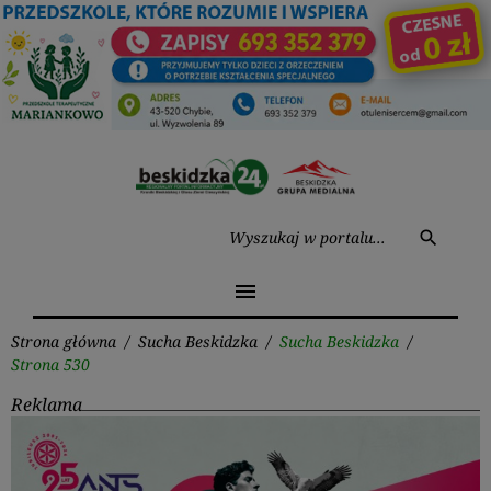
Przejdź
do
treści
Wysz
search
menu
Strona główna
/
Sucha Beskidzka
/
Sucha Beskidzka
/
Strona 530
Reklama