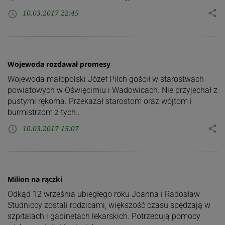
10.03.2017 22:45
share
access_time
Wojewoda rozdawał promesy
Wojewoda małopolski Józef Pilch gościł w starostwach
powiatowych w Oświęcimiu i Wadowicach. Nie przyjechał z
pustymi rękoma. Przekazał starostom oraz wójtom i
burmistrzom z tych…
10.03.2017 15:07
share
access_time
Milion na rączki
Odkąd 12 września ubiegłego roku Joanna i Radosław
Studniccy zostali rodzicami, większość czasu spędzają w
szpitalach i gabinetach lekarskich. Potrzebują pomocy