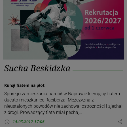
Kategoria:
Sucha Beskidzka
Sucha
Beskidzka
Runął fiatem na płot
Sporego zamieszania narobił w Naprawie kierujący fiatem
ducato mieszkaniec Raciborza. Mężczyzna z
nieustalonych powodów nie zachował ostrożności i zjechał
z drogi. Prowadzący fiata miał pecha,…
14.03.2017 17:05
share
access_time