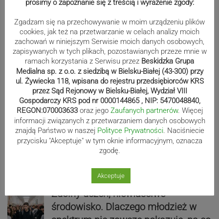
prosimy o zapoznanie się z treścią i wyrażenie zgody:
Następna
navigate_next
Zgadzam się na przechowywanie w moim urządzeniu plików
cookies, jak też na przetwarzanie w celach analizy moich
Wydarzenia
zachowań w niniejszym Serwisie moich danych osobowych,
zapisywanych w tych plikach, pozostawianych przeze mnie w
ramach korzystania z Serwisu przez
Beskidzka Grupa
Medialna sp. z o.o. z siedzibą w Bielsku-Białej (43-300) przy
Niewidzialne klatki. Gdy nawyk staje
ul. Żywiecka 118, wpisana do rejestru przedsiębiorców KRS
przez Sąd Rejonowy w Bielsku-Białej, Wydział VIII
się więzieniem umysłu
Gospodarczy KRS pod nr 0000144865 , NIP: 5470048840,
REGON:070003633
oraz jego
Zaufanych partnerów
. Więcej
informacji związanych z przetwarzaniem danych osobowych
znajdą Państwo w naszej
Polityce Prywatności
. Naciśniecie
przycisku "Akceptuje" w tym oknie informacyjnym, oznacza
Wodny apel. Tym razem z gminy
zgodę.
Zembrzyce
Akceptuje
Zdolny uczeń, niewłaściwe
środowisko. Dlaczego młodzież w