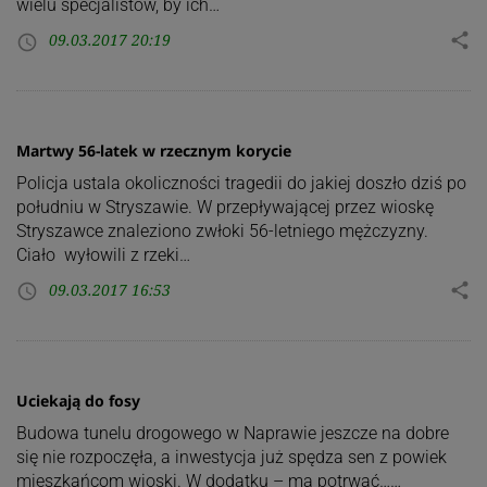
wielu specjalistów, by ich…
09.03.2017 20:19
share
access_time
Martwy 56-latek w rzecznym korycie
Policja ustala okoliczności tragedii do jakiej doszło dziś po
południu w Stryszawie. W przepływającej przez wioskę
Stryszawce znaleziono zwłoki 56-letniego mężczyzny.
Ciało wyłowili z rzeki…
09.03.2017 16:53
share
access_time
Uciekają do fosy
Budowa tunelu drogowego w Naprawie jeszcze na dobre
się nie rozpoczęła, a inwestycja już spędza sen z powiek
mieszkańcom wioski. W dodatku – ma potrwać……