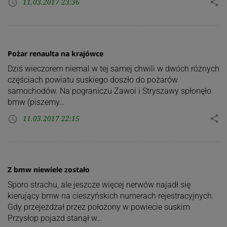
11.03.2017 23:36
share
access_time
Pożar renaulta na krajówce
Dziś wieczorem niemal w tej samej chwili w dwóch różnych
częściach powiatu suskiego doszło do pożarów
samochodów. Na pograniczu Zawoi i Stryszawy spłonęło
bmw (piszemy…
11.03.2017 22:15
share
access_time
Z bmw niewiele zostało
Sporo strachu, ale jeszcze więcej nerwów najadł się
kierujący bmw na cieszyńskich numerach rejestracyjnych.
Gdy przejeżdżał przez położony w powiecie suskim
Przysłop pojazd stanął w…