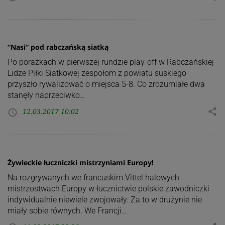
“Nasi” pod rabczańską siatką
Po porażkach w pierwszej rundzie play-off w Rabczańskiej
Lidze Piłki Siatkowej zespołom z powiatu suskiego
przyszło rywalizować o miejsca 5-8. Co zrozumiałe dwa
stanęły naprzeciwko…
12.03.2017 10:02
share
access_time
Żywieckie łuczniczki mistrzyniami Europy!
Na rozgrywanych we francuskim Vittel halowych
mistrzostwach Europy w łucznictwie polskie zawodniczki
indywidualnie niewiele zwojowały. Za to w drużynie nie
miały sobie równych. We Francji…