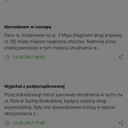
Mercedesem w naczepę
Rano w Jordanowie na ul. 3 Maja (fragment drogi krajowej
nr 28) miała miejsce niegroźna stłuczka. Niemniej przez
chwilę panowały w tym miejscu utrudnienia w…
13.03.2017 09:02
share
access_time
Wyjechał z podporządkowanej
Przez kilkadziesiąt minut panowały utrudnienia w ruchu na
ul. Role w Suchej Beskidzkiej, będącą częścią drogi
wojewódzkiej. Były one spowodowane kolizją w rejonie
skrzyżowania z…
12.03.2017 17:40
share
access_time