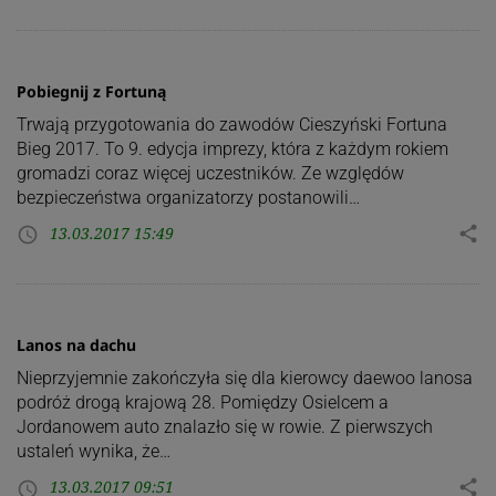
Pobiegnij z Fortuną
Trwają przygotowania do zawodów Cieszyński Fortuna
Bieg 2017. To 9. edycja imprezy, która z każdym rokiem
gromadzi coraz więcej uczestników. Ze względów
bezpieczeństwa organizatorzy postanowili…
13.03.2017 15:49
share
access_time
Lanos na dachu
Nieprzyjemnie zakończyła się dla kierowcy daewoo lanosa
podróż drogą krajową 28. Pomiędzy Osielcem a
Jordanowem auto znalazło się w rowie. Z pierwszych
ustaleń wynika, że…
13.03.2017 09:51
share
access_time