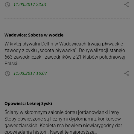
11.03.2017 22:01
share
access_time
Wadowice: Sobota w wodzie
W krytej pływalni Delfin w Wadowicach trwają pływackie
zawody z cyklu „sobota pływacka”. Do rywalizacji stanęło
663 zawodniczek i zawodników z 21 klubów południowej
Polski…
11.03.2017 16:07
share
access_time
Opowieści Leśnej Syski
Ściany w skromnym salonie domu jordanowianki Ireny
Stopy obwieszone są licznymi dyplomami z konkursów
gawędziarskich. Kobieta ma bowiem niewiarygodny dar
opowiadania historii. Nawet te najprostsze…