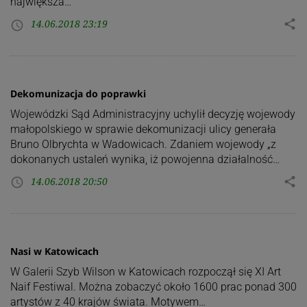
największa…
14.06.2018 23:19
share
access_time
Dekomunizacja do poprawki
Wojewódzki Sąd Administracyjny uchylił decyzję wojewody
małopolskiego w sprawie dekomunizacji ulicy generała
Bruno Olbrychta w Wadowicach. Zdaniem wojewody „z
dokonanych ustaleń wynika, iż powojenna działalność…
14.06.2018 20:50
share
access_time
Nasi w Katowicach
W Galerii Szyb Wilson w Katowicach rozpoczął się XI Art
Naif Festiwal. Można zobaczyć około 1600 prac ponad 300
artystów z 40 krajów świata. Motywem…