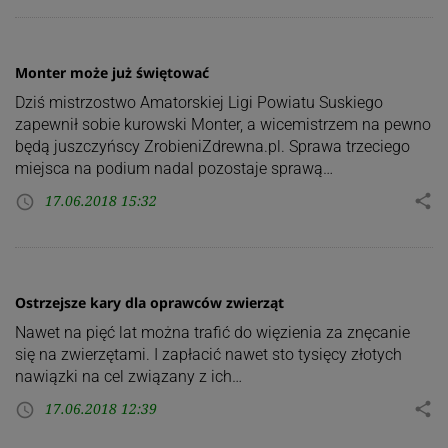
Monter może już świętować
Dziś mistrzostwo Amatorskiej Ligi Powiatu Suskiego
zapewnił sobie kurowski Monter, a wicemistrzem na pewno
będą juszczyńscy ZrobieniZdrewna.pl. Sprawa trzeciego
miejsca na podium nadal pozostaje sprawą…
17.06.2018 15:32
share
access_time
Ostrzejsze kary dla oprawców zwierząt
Nawet na pięć lat można trafić do więzienia za znęcanie
się na zwierzętami. I zapłacić nawet sto tysięcy złotych
nawiązki na cel związany z ich…
17.06.2018 12:39
share
access_time