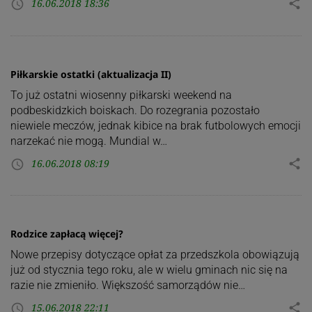
16.06.2018 18:36
share
access_time
Piłkarskie ostatki (aktualizacja II)
To już ostatni wiosenny piłkarski weekend na
podbeskidzkich boiskach. Do rozegrania pozostało
niewiele meczów, jednak kibice na brak futbolowych emocji
narzekać nie mogą. Mundial w…
16.06.2018 08:19
share
access_time
Rodzice zapłacą więcej?
Nowe przepisy dotyczące opłat za przedszkola obowiązują
już od stycznia tego roku, ale w wielu gminach nic się na
razie nie zmieniło. Większość samorządów nie…
15.06.2018 22:11
share
access_time