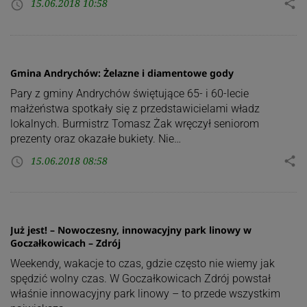
15.06.2018 10:58
share
access_time
Gmina Andrychów: Żelazne i diamentowe gody
Pary z gminy Andrychów świętujące 65- i 60-lecie
małżeństwa spotkały się z przedstawicielami władz
lokalnych. Burmistrz Tomasz Żak wręczył seniorom
prezenty oraz okazałe bukiety. Nie…
15.06.2018 08:58
share
access_time
Już jest! – Nowoczesny, innowacyjny park linowy w
Goczałkowicach – Zdrój
Weekendy, wakacje to czas, gdzie często nie wiemy jak
spędzić wolny czas. W Goczałkowicach Zdrój powstał
właśnie innowacyjny park linowy – to przede wszystkim