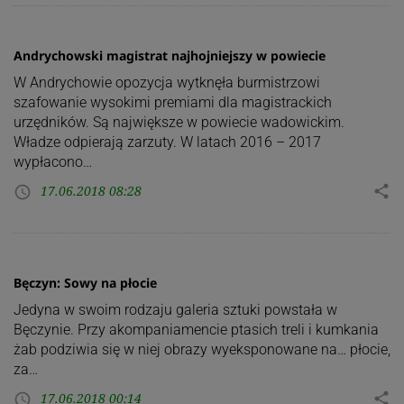
Andrychowski magistrat najhojniejszy w powiecie
W Andrychowie opozycja wytknęła burmistrzowi
szafowanie wysokimi premiami dla magistrackich
urzędników. Są największe w powiecie wadowickim.
Władze odpierają zarzuty. W latach 2016 – 2017
wypłacono…
17.06.2018 08:28
share
access_time
Bęczyn: Sowy na płocie
Jedyna w swoim rodzaju galeria sztuki powstała w
Bęczynie. Przy akompaniamencie ptasich treli i kumkania
żab podziwia się w niej obrazy wyeksponowane na… płocie,
za…
17.06.2018 00:14
share
access_time