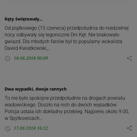
Kęty świętowały…
Od piątkowego (15 czerwca) przedpołudnia do niedzielnej
nocy odbywały się tegoroczne Dni Kęt. Nie brakowało
gwiazd. Dla młodych fanów był to popularny wokalista
Dawid Kwiatkowski,…
18.06.2018 00:09
share
access_time
Dwa wypadki, dwoje rannych
To nie było spokojne przedpołudnie na drogach powiatu
wadowickiego. Doszło na nich do dwóch wypadków.
Policja ustala ich dokładny przebieg. Najpierw, około 9.00,
w Spytkowicach…
17.06.2018 16:12
share
access_time