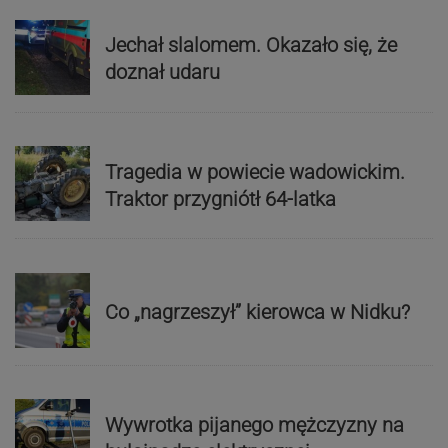
Jechał slalomem. Okazało się, że
doznał udaru
Tragedia w powiecie wadowickim.
Traktor przygniótł 64-latka
Co „nagrzeszył” kierowca w Nidku?
Wywrotka pijanego mężczyzny na