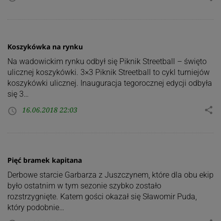
Koszykówka na rynku
Na wadowickim rynku odbył się Piknik Streetball – święto
ulicznej koszykówki. 3×3 Piknik Streetball to cykl turniejów
koszykówki ulicznej. Inauguracja tegorocznej edycji odbyła
się 3…
16.06.2018 22:03
share
access_time
Pięć bramek kapitana
Derbowe starcie Garbarza z Juszczynem, które dla obu ekip
było ostatnim w tym sezonie szybko zostało
rozstrzygnięte. Katem gości okazał się Sławomir Puda,
który podobnie…