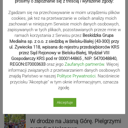
prosimy o zapoznanie się z treścią i wyrażenie zgody:
Następna
navigate_next
Zgadzam się na przechowywanie w moim urządzeniu plików
cookies, jak też na przetwarzanie w celach analizy moich
Wydarzenia
zachowań w niniejszym Serwisie moich danych osobowych,
zapisywanych w tych plikach, pozostawianych przeze mnie w
ramach korzystania z Serwisu przez
Beskidzka Grupa
Medialna sp. z o.o. z siedzibą w Bielsku-Białej (43-300) przy
Niewidzialne klatki. Gdy nawyk staje
ul. Żywiecka 118, wpisana do rejestru przedsiębiorców KRS
przez Sąd Rejonowy w Bielsku-Białej, Wydział VIII
się więzieniem umysłu
Gospodarczy KRS pod nr 0000144865 , NIP: 5470048840,
REGON:070003633
oraz jego
Zaufanych partnerów
. Więcej
informacji związanych z przetwarzaniem danych osobowych
Zdolny uczeń, niewłaściwe
znajdą Państwo w naszej
Polityce Prywatności
. Naciśniecie
przycisku "Akceptuje" w tym oknie informacyjnym, oznacza
środowisko. Dlaczego młodzież w
zgodę.
spektrum nie zawsze pokazuje, na co
ją stać?
Akceptuje
W drodze na Jasną Górę. Pielgrzymi