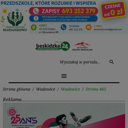
Przejdź
do
treści
Wysz
search
menu
Strona główna
/
Wadowice
/
Wadowice
/
Strona 465
Reklama