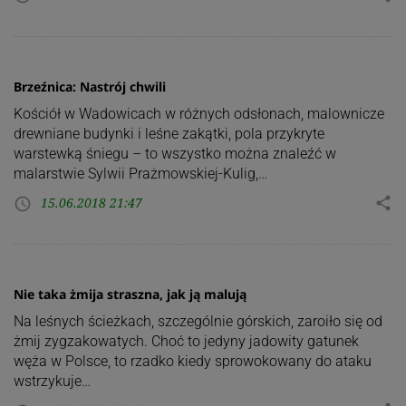
Brzeźnica: Nastrój chwili
Kościół w Wadowicach w różnych odsłonach, malownicze
drewniane budynki i leśne zakątki, pola przykryte
warstewką śniegu – to wszystko można znaleźć w
malarstwie Sylwii Prażmowskiej-Kulig,…
15.06.2018 21:47
share
access_time
Nie taka żmija straszna, jak ją malują
Na leśnych ścieżkach, szczególnie górskich, zaroiło się od
żmij zygzakowatych. Choć to jedyny jadowity gatunek
węża w Polsce, to rzadko kiedy sprowokowany do ataku
wstrzykuje…