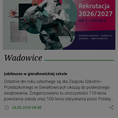
Kategoria:
Wadowice
Wadowice
Jubileusze w gierałtowickiej szkole
Ostatnie dni roku szkolnego są dla Zespołu Szkolno–
Przedszkolnego w Gierałtowicach okazją do podwójnego
świętowania. Zorganizowano tu uroczystości 110-lecia
powstania szkoły oraz 100-lecia odzyskania przez Polskę…
18.06.2018 08:48
share
access_time