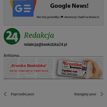
Redakcja
redakcja@beskidzka24.pl
Reklama
Nawigacja
Poprzedni post
Następny post
Poprzedni
Nastę
wpisu
post
post