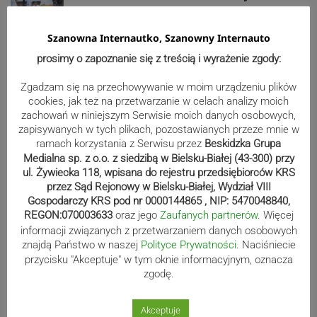
ZDJĘCIA
Szanowna Internautko, Szanowny Internauto
prosimy o zapoznanie się z treścią i wyrażenie zgody:
Bracia Szejowie ruszają po kolejne
Zgadzam się na przechowywanie w moim urządzeniu plików
punkty. Liderzy mistrzostw
cookies, jak też na przetwarzanie w celach analizy moich
wystartują w Rajdzie Rzeszowskim
zachowań w niniejszym Serwisie moich danych osobowych,
zapisywanych w tych plikach, pozostawianych przeze mnie w
ramach korzystania z Serwisu przez
Beskidzka Grupa
Medialna sp. z o.o. z siedzibą w Bielsku-Białej (43-300) przy
80-lecie Soły Kobiernice. Będzie się
ul. Żywiecka 118, wpisana do rejestru przedsiębiorców KRS
przez Sąd Rejonowy w Bielsku-Białej, Wydział VIII
działo! SZCZEGÓŁOWY PROGRAM
Gospodarczy KRS pod nr 0000144865 , NIP: 5470048840,
REGON:070003633
oraz jego
Zaufanych partnerów
. Więcej
informacji związanych z przetwarzaniem danych osobowych
znajdą Państwo w naszej
Polityce Prywatności
. Naciśniecie
Kaniów stolicą europejskiego kajak
przycisku "Akceptuje" w tym oknie informacyjnym, oznacza
polo. Kilkadziesiąt drużyn z całej
zgodę.
Europy rywalizowało przez trzy dni
Akceptuje