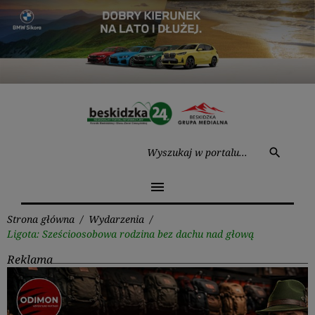
Przejdź
do
treści
Wysz
search
menu
Strona główna
/
Wydarzenia
/
Ligota: Sześcioosobowa rodzina bez dachu nad głową
Reklama