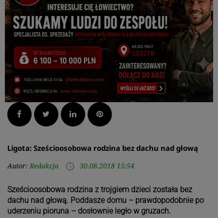
Facebook
Twitter
LinkedIn
Pinterest
Ligota: Sześcioosobowa rodzina bez dachu nad głową
Autor:
Redakcja
30.08.2018 15:54
access_time
Sześcioosobowa rodzina z trojgiem dzieci została bez
dachu nad głową. Poddasze domu – prawdopodobnie po
uderzeniu pioruna – dosłownie legło w gruzach.