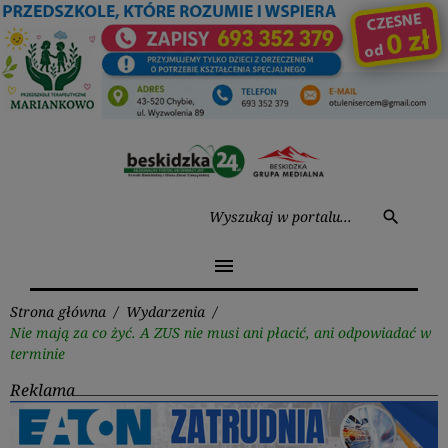
Przejdź
do
treści
Wysz
search
menu
Strona główna
/
Wydarzenia
/
Nie mają za co żyć. A ZUS nie musi ani płacić, ani odpowiadać w
terminie
Reklama