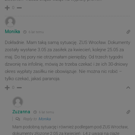
0
Monika
6 lat temu
Dokładnie. Mam taką samą sytuację. ZUS Wrocław. Dokumenty
zostały wysłane 3.05 za zasiłek za kwiecień, kolejne 25.05 za
maj. Do tej pory nie otrzymałam pieniędzy. Od trzech tygodni
dzwonię na infolinię, mówią że trzeba czekać i że ich 30-dniowy
okres wypłaty zasiłku nie obowiązuje. Nie można nic robić –
tylko czekać, jakaś paranoja.
0
Zuzanna
6 lat temu
Reply to
Monika
Mam podobną sytuację i również podlegam pod ZUS Wrocław,
dokumenty złozone 2.05 za kwiecień , L4 z uwagi na ciążę