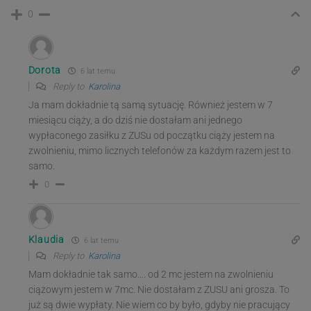
0
Dorota
6 lat temu
Reply to
Karolina
Ja mam dokładnie tą samą sytuację. Również jestem w 7
miesiącu ciąży, a do dziś nie dostałam ani jednego
wypłaconego zasiłku z ZUSu od początku ciąży jestem na
zwolnieniu, mimo licznych telefonów za każdym razem jest to
samo.
0
Klaudia
6 lat temu
Reply to
Karolina
Mam dokładnie tak samo…. od 2 mc jestem na zwolnieniu
ciążowym jestem w 7mc. Nie dostałam z ZUSU ani grosza. To
już są dwie wypłaty. Nie wiem co by było, gdyby nie pracujący