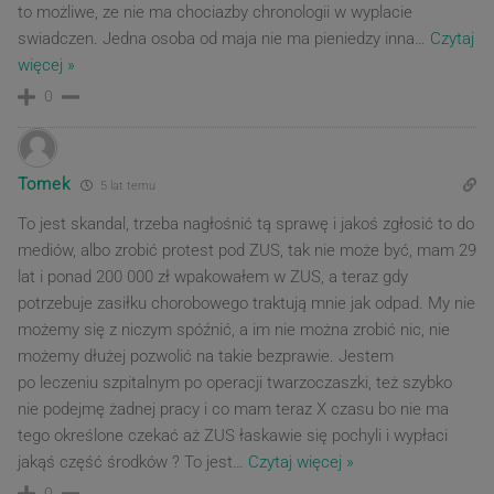
to możliwe, ze nie ma chociazby chronologii w wyplacie
swiadczen. Jedna osoba od maja nie ma pieniedzy inna
…
Czytaj
więcej »
0
Tomek
5 lat temu
To jest skandal, trzeba nagłośnić tą sprawę i jakoś zgłosić to do
mediów, albo zrobić protest pod ZUS, tak nie może być, mam 29
lat i ponad 200 000 zł wpakowałem w ZUS, a teraz gdy
potrzebuje zasiłku chorobowego traktują mnie jak odpad. My nie
możemy się z niczym spóźnić, a im nie można zrobić nic, nie
możemy dłużej pozwolić na takie bezprawie. Jestem
po leczeniu szpitalnym po operacji twarzoczaszki, też szybko
nie podejmę żadnej pracy i co mam teraz X czasu bo nie ma
tego określone czekać aż ZUS łaskawie się pochyli i wypłaci
jakąś część środków ? To jest
…
Czytaj więcej »
0