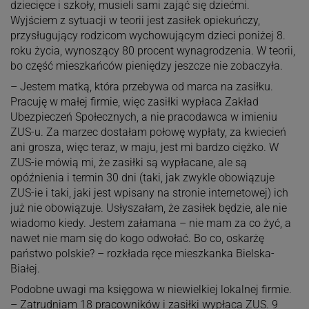
dziecięce i szkoły, musieli sami zająć się dziećmi.
Wyjściem z sytuacji w teorii jest zasiłek opiekuńczy,
przysługujący rodzicom wychowującym dzieci poniżej 8.
roku życia, wynoszący 80 procent wynagrodzenia. W teorii,
bo część mieszkańców pieniędzy jeszcze nie zobaczyła.
– Jestem matką, która przebywa od marca na zasiłku.
Pracuję w małej firmie, więc zasiłki wypłaca Zakład
Ubezpieczeń Społecznych, a nie pracodawca w imieniu
ZUS-u. Za marzec dostałam połowę wypłaty, za kwiecień
ani grosza, więc teraz, w maju, jest mi bardzo ciężko. W
ZUS-ie mówią mi, że zasiłki są wypłacane, ale są
opóźnienia i termin 30 dni (taki, jak zwykle obowiązuje
ZUS-ie i taki, jaki jest wpisany na stronie internetowej) ich
już nie obowiązuje. Usłyszałam, że zasiłek będzie, ale nie
wiadomo kiedy. Jestem załamana – nie mam za co żyć, a
nawet nie mam się do kogo odwołać. Bo co, oskarżę
państwo polskie? – rozkłada ręce mieszkanka Bielska-
Białej.
Podobne uwagi ma księgowa w niewielkiej lokalnej firmie.
– Zatrudniam 18 pracowników i zasiłki wypłaca ZUS. 9