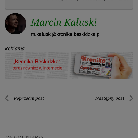
Marcin Kałuski
m.kaluski@kronika.beskidzka.pl
Reklama
Nawigacja
Poprzedni post
Następny post
Poprzedni
Nastę
wpisu
post
post
24
KOMENTARZY