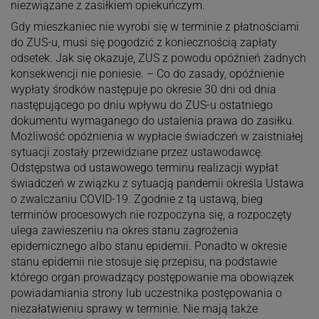
niezwiązane z zasiłkiem opiekuńczym.
Gdy mieszkaniec nie wyrobi się w terminie z płatnościami
do ZUS-u, musi się pogodzić z koniecznością zapłaty
odsetek. Jak się okazuje, ZUS z powodu opóźnień żadnych
konsekwencji nie poniesie. – Co do zasady, opóźnienie
wypłaty środków następuje po okresie 30 dni od dnia
następującego po dniu wpływu do ZUS-u ostatniego
dokumentu wymaganego do ustalenia prawa do zasiłku.
Możliwość opóźnienia w wypłacie świadczeń w zaistniałej
sytuacji zostały przewidziane przez ustawodawcę.
Odstępstwa od ustawowego terminu realizacji wypłat
świadczeń w związku z sytuacją pandemii określa Ustawa
o zwalczaniu COVID-19. Zgodnie z tą ustawą, bieg
terminów procesowych nie rozpoczyna się, a rozpoczęty
ulega zawieszeniu na okres stanu zagrożenia
epidemicznego albo stanu epidemii. Ponadto w okresie
stanu epidemii nie stosuje się przepisu, na podstawie
którego organ prowadzący postępowanie ma obowiązek
powiadamiania strony lub uczestnika postępowania o
niezałatwieniu sprawy w terminie. Nie mają także