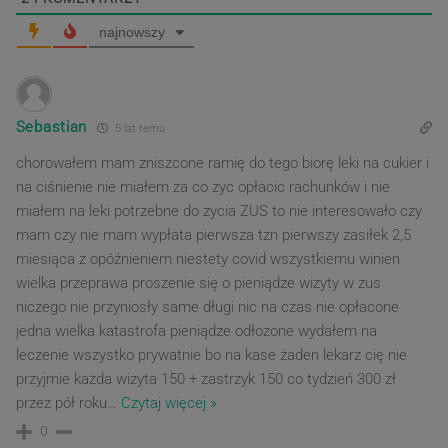
najnowszy
Sebastian
5 lat temu
chorowałem mam zniszcone ramię do tego biorę leki na cukier i
na ciśnienie nie miałem za co zyc opłacic rachunków i nie
miałem na leki potrzebne do zycia ZUS to nie interesowało czy
mam czy nie mam wypłata pierwsza tzn pierwszy zasiłek 2,5
miesiąca z opóźnieniem niestety covid wszystkiemu winien
wielka przeprawa proszenie się o pieniądze wizyty w zus
niczego nie przyniosły same długi nic na czas nie opłacone
jedna wielka katastrofa pieniądze odłozone wydałem na
leczenie wszystko prywatnie bo na kase żaden lekarz cię nie
przyjmie każda wizyta 150 + zastrzyk 150 co tydzień 300 zł
przez pół roku
…
Czytaj więcej »
0