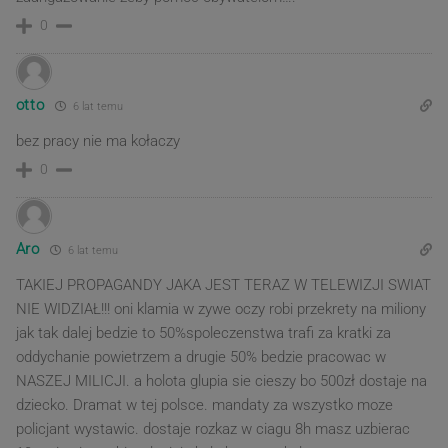
0
otto
6 lat temu
bez pracy nie ma kołaczy
0
Aro
6 lat temu
TAKIEJ PROPAGANDY JAKA JEST TERAZ W TELEWIZJI SWIAT
NIE WIDZIAŁ!!! oni klamia w zywe oczy robi przekrety na miliony
jak tak dalej bedzie to 50%spoleczenstwa trafi za kratki za
oddychanie powietrzem a drugie 50% bedzie pracowac w
NASZEJ MILICJI. a holota glupia sie cieszy bo 500zł dostaje na
dziecko. Dramat w tej polsce. mandaty za wszystko moze
policjant wystawic. dostaje rozkaz w ciagu 8h masz uzbierac