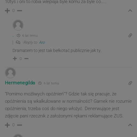
10tys i oni to robia wlepiaja byle komu za byle co…..
0
.
6 lat temu
Reply to
Aro
Dramatem to jest tak bełkotać publicznie jak ty.
0
Hermenegilda
6 lat temu
“Pomimo możliwych opóźnień”? Gdzie tak się pracuje, że
opóźnienia są wkalkulowane w normalność? Garnek nie rozumie
opóźnienia, trzeba coś do niego włożyć. Denerwujące jest
zdjęcie pani rzecznik z założonymi rękami reklamujące ZUS.
0