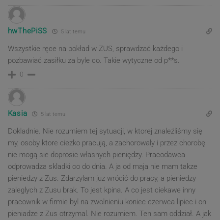
hwThePiSS
5 lat temu
Wszystkie ręce na pokład w ZUS, sprawdzać każdego i
pozbawiać zasiłku za byle co. Takie wytyczne od p**s.
0
Kasia
5 lat temu
Dokladnie. Nie rozumiem tej sytuacji, w ktorej znaleźliśmy się
my, osoby ktore ciezko pracują, a zachorowaly i przez chorobę
nie mogą sie doprosic własnych pieniędzy. Pracodawca
odprowadza skladki co do dnia. A ja od maja nie mam takze
pieniedzy z Zus. Zdarzylam juz wrócić do pracy, a pieniedzy
zaleglych z Zusu brak. To jest kpina. A co jest ciekawe inny
pracownik w firmie byl na zwolnieniu koniec czerwca lipiec i on
pieniadze z Zus otrzymal. Nie rozumiem. Ten sam oddział. A jak