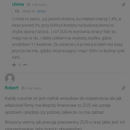
Ullena
6 lat temu
Reply to
Anna
U mnie to samo…już jestem stratna, bo miałam marzę 1,8%, a
teraz ponad 2%, przy 600tys kredytu na budowę domu to
chyba sporą różnica…i co? ZUS mi wyrówna straty? Nie, bo
mają nas w du.. i dalej czekam na wypłatę zasiłku, gdzie
urodziłam 11 kwietnia. Za ostatnie L4 przed porodem też kasy
jeszcze nie ma…gdyby nie pracujący i mąż i 500+ to byśmy tynk
żarli…
0
Robert
6 lat temu
Każdy rozumie że jest natłok wniosków do rozpatrzenia ale jak
właściciel firmy ma kłopoty finansowe to ZUS nie uznaje
opóźnień i prędzej czy później zabierze co ma zabrać.
Wszyscy wiemy jak pracują pracownicy ZUS-u oraz jakie jest ich
zaangażowanie żeby pomóc obywatelom….