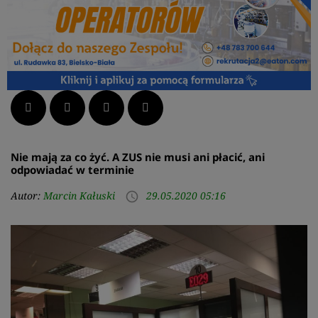
Facebook
Twitter
LinkedIn
Pinterest
Nie mają za co żyć. A ZUS nie musi ani płacić, ani
odpowiadać w terminie
Autor:
Marcin Kałuski
29.05.2020 05:16
access_time