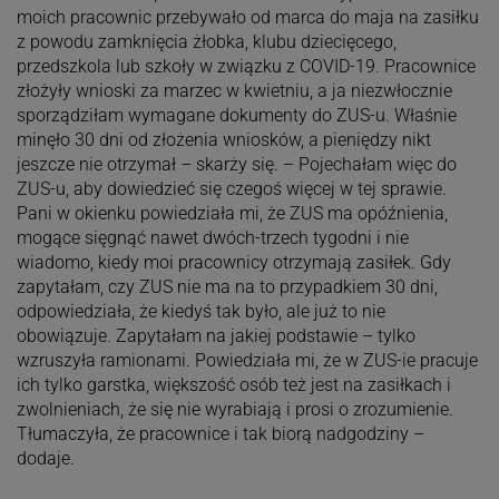
moich pracownic przebywało od marca do maja na zasiłku
z powodu zamknięcia żłobka, klubu dziecięcego,
przedszkola lub szkoły w związku z COVID-19. Pracownice
złożyły wnioski za marzec w kwietniu, a ja niezwłocznie
sporządziłam wymagane dokumenty do ZUS-u. Właśnie
minęło 30 dni od złożenia wniosków, a pieniędzy nikt
jeszcze nie otrzymał – skarży się. – Pojechałam więc do
ZUS-u, aby dowiedzieć się czegoś więcej w tej sprawie.
Pani w okienku powiedziała mi, że ZUS ma opóźnienia,
mogące sięgnąć nawet dwóch-trzech tygodni i nie
wiadomo, kiedy moi pracownicy otrzymają zasiłek. Gdy
zapytałam, czy ZUS nie ma na to przypadkiem 30 dni,
odpowiedziała, że kiedyś tak było, ale już to nie
obowiązuje. Zapytałam na jakiej podstawie – tylko
wzruszyła ramionami. Powiedziała mi, że w ZUS-ie pracuje
ich tylko garstka, większość osób też jest na zasiłkach i
zwolnieniach, że się nie wyrabiają i prosi o zrozumienie.
Tłumaczyła, że pracownice i tak biorą nadgodziny –
dodaje.