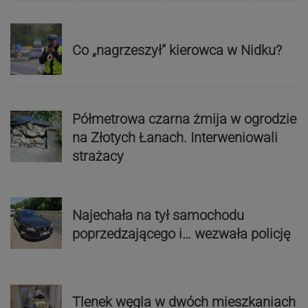
Co „nagrzeszył” kierowca w Nidku?
Półmetrowa czarna żmija w ogrodzie
na Złotych Łanach. Interweniowali
strażacy
Najechała na tył samochodu
poprzedzającego i… wezwała policję
Tlenek węgla w dwóch mieszkaniach