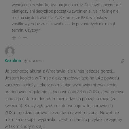
wysokiego ryzyka, kontynuacja do teraz. Do chwili obecnej ani
pieniędzy ani decyzji od początku zwolnienia. Na infolinię nie
można się dodzwonić a ZUS kłamie, że 85% wniosków
zasiłkowych już zrealizował a co do pozostałych nie minął
termin. Czyżby?
0
Karolina
6 lat temu
Ja pochodzę akurat z Wrocławia, ale u nas jeszcze gorzej…
Jestem kobietą w 7 msc ciąży przebywającą na L4 z powodu
zagrożenia ciąży. Lekarz co miesiąc wystawia mi zwolnienie,
pracodawca regularnie składa wnioski Z3 do ZUSu. Jest połowa
lipca a ja ostatnio dostałam pieniądze na początku maja (za
kwiecień). 3 razy zgłaszałam interwencję w tej sprawie do
ZUSu… do dziś sprawa nie została nawet ruszona. Nawet nie
mam za co kupić wyprawki… Jest mi bardzo przykro, że żyjemy
w takim chorym kraju.