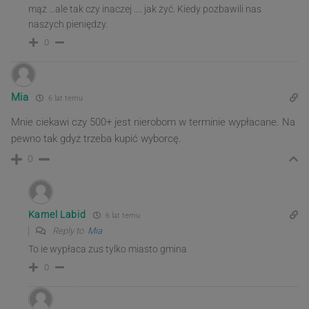
mąż …ale tak czy inaczej …. jak żyć. Kiedy pozbawili nas
naszych pieniędzy.
0
Mia
6 lat temu
Mnie ciekawi czy 500+ jest nierobom w terminie wypłacane. Na
pewno tak gdyż trzeba kupić wyborcę.
0
Kamel Labid
6 lat temu
Reply to
Mia
To ie wypłaca zus tylko miasto gmina
0