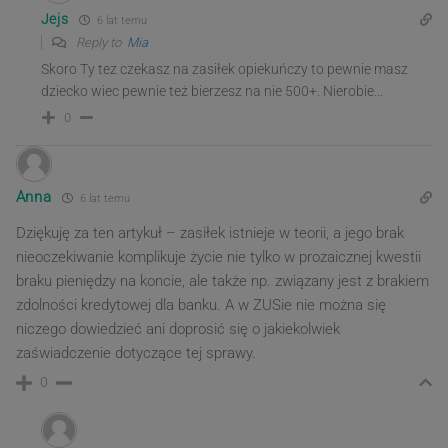
Jejs
6 lat temu
Reply to
Mia
Skoro Ty tez czekasz na zasiłek opiekuńczy to pewnie masz
dziecko wiec pewnie też bierzesz na nie 500+. Nierobie…
0
Anna
6 lat temu
Dziękuję za ten artykuł – zasiłek istnieje w teorii, a jego brak
nieoczekiwanie komplikuje życie nie tylko w prozaicznej kwestii
braku pieniędzy na koncie, ale także np. związany jest z brakiem
zdolności kredytowej dla banku. A w ZUSie nie można się
niczego dowiedzieć ani doprosić się o jakiekolwiek
zaświadczenie dotyczące tej sprawy.
0