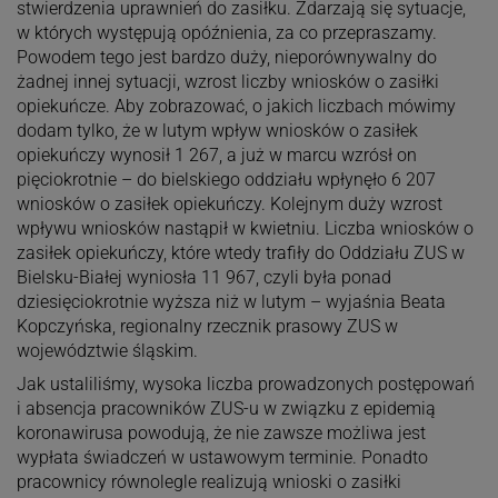
stwierdzenia uprawnień do zasiłku. Zdarzają się sytuacje,
w których występują opóźnienia, za co przepraszamy.
Powodem tego jest bardzo duży, nieporównywalny do
żadnej innej sytuacji, wzrost liczby wniosków o zasiłki
opiekuńcze. Aby zobrazować, o jakich liczbach mówimy
dodam tylko, że w lutym wpływ wniosków o zasiłek
opiekuńczy wynosił 1 267, a już w marcu wzrósł on
pięciokrotnie – do bielskiego oddziału wpłynęło 6 207
wniosków o zasiłek opiekuńczy. Kolejnym duży wzrost
wpływu wniosków nastąpił w kwietniu. Liczba wniosków o
zasiłek opiekuńczy, które wtedy trafiły do Oddziału ZUS w
Bielsku-Białej wyniosła 11 967, czyli była ponad
dziesięciokrotnie wyższa niż w lutym – wyjaśnia Beata
Kopczyńska, regionalny rzecznik prasowy ZUS w
województwie śląskim.
Jak ustaliliśmy, wysoka liczba prowadzonych postępowań
i absencja pracowników ZUS-u w związku z epidemią
koronawirusa powodują, że nie zawsze możliwa jest
wypłata świadczeń w ustawowym terminie. Ponadto
pracownicy równolegle realizują wnioski o zasiłki