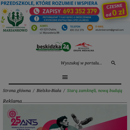
Przejdź
do
treści
Wysz
search
menu
Strona główna
/
Bielsko-Biała
/
Starą zamknęli, nową budują
Reklama