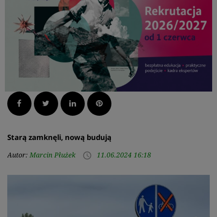
Facebook
Twitter
LinkedIn
Pinterest
Starą zamknęli, nową budują
Autor:
Marcin Płużek
11.06.2024 16:18
access_time