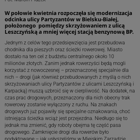
W połowie kwietnia rozpoczęła się modernizacja
odcinka ulicy Partyzantów w Bielsku-Białej,
położonego pomiędzy skrzyżowaniem z ulicą
Leszczyńską a mniej więcej stacją benzynową BP.
Jednym z celów tego przedsięwzięcia jest przebudowa
chodnika dla pieszych oraz ścieżki rowerowej. Miasto
dostało na ten cel z budżetu centralnego około 10
milionów złotych. Zanim jednak rowerzyści będą mogli
korzystać z nowoczesnej – przeznaczonej specjalnie dla
nich – drogi (jak również przebudowanych z myślą o nich
skrzyżowaniach ulicy Partyzantów z ulicami Leszczyńską i
Karpacką) muszą uzbroić się w cierpliwość. Na dodatek, na
czas prac drogowych, przeznaczony dla nich obecny trak
rowerowy zostanie wyłączony z ruchu. Na znakach
drogowych już pojawiły się specjalne oznakowania, choć
istniejąca ścieżka wciąż jest przejezdna. Niedługo się to
jednak ma zmienić, gdy roboty obejma tę część pasa
drogowego. Zamknięcie drogi dla rowerów było
podyktowane – jak usłyszeliśmy w Miejskim Zarządzie