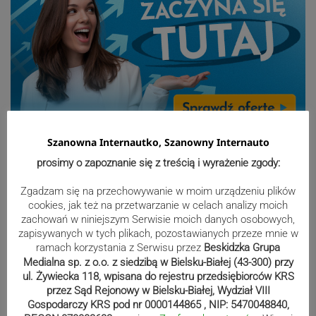
Sport
Szanowna Internautko, Szanowny Internauto
prosimy o zapoznanie się z treścią i wyrażenie zgody:
Zaczęli fatalnie, skończyli
Zgadzam się na przechowywanie w moim urządzeniu plików
znakomicie. Spójnia pokonuje Piasta
cookies, jak też na przetwarzanie w celach analizy moich
zachowań w niniejszym Serwisie moich danych osobowych,
| ZDJĘCIA
zapisywanych w tych plikach, pozostawianych przeze mnie w
ramach korzystania z Serwisu przez
Beskidzka Grupa
Medialna sp. z o.o. z siedzibą w Bielsku-Białej (43-300) przy
Beniaminek ze spadkowiczem na
ul. Żywiecka 118, wpisana do rejestru przedsiębiorców KRS
przez Sąd Rejonowy w Bielsku-Białej, Wydział VIII
remis. Podbeskidzie – Lechia 2:2 |
Gospodarczy KRS pod nr 0000144865 , NIP: 5470048840,
ZDJĘCIA