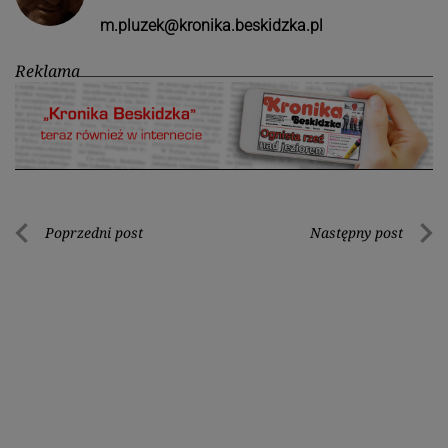
m.pluzek@kronika.beskidzka.pl
Reklama
Nawigacja
Poprzedni post
Następny post
Poprzedni
Nastę
wpisu
post
post