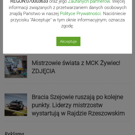
REGON:070003633
oraz jego
Zaufanych partnerów
. Więcej
informacji związanych z przetwarzaniem danych osobowych
znajdą Państwo w naszej
Polityce Prywatności
. Naciśniecie
przycisku "Akceptuje" w tym oknie informacyjnym, oznacza
Biało-zieloni nadal niepokonani.
zgodę.
Rekord – Stal 3:1 | ZDJĘCIA
Akceptuje
Mistrzowie świata z MCK Żywiec!
ZDJĘCIA
Bracia Szejowie ruszają po kolejne
punkty. Liderzy mistrzostw
wystartują w Rajdzie Rzeszowskim
Reklama