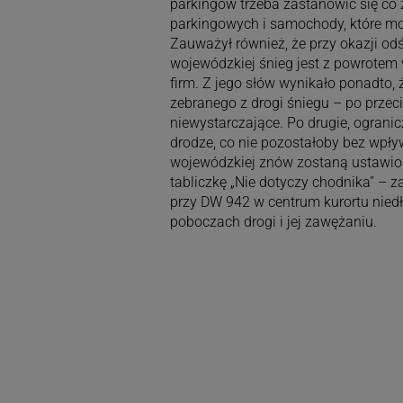
parkingów trzeba zastanowić się co z
parkingowych i samochody, które mo
Zauważył również, że przy okazji odś
wojewódzkiej śnieg jest z powrotem 
firm. Z jego słów wynikało ponadto,
zebranego z drogi śniegu – po przeci
niewystarczające. Po drugie, ogran
drodze, co nie pozostałoby bez wpły
wojewódzkiej znów zostaną ustawio
tabliczkę „Nie dotyczy chodnika” – z
przy DW 942 w centrum kurortu niedł
poboczach drogi i jej zawężaniu.