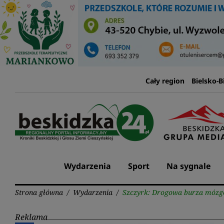
Przejdź
do
treści
Cały region
Bielsko-B
Wydarzenia
Sport
Na sygnale
Strona główna
/
Wydarzenia
/
Szczyrk: Drogowa burza móz
Reklama