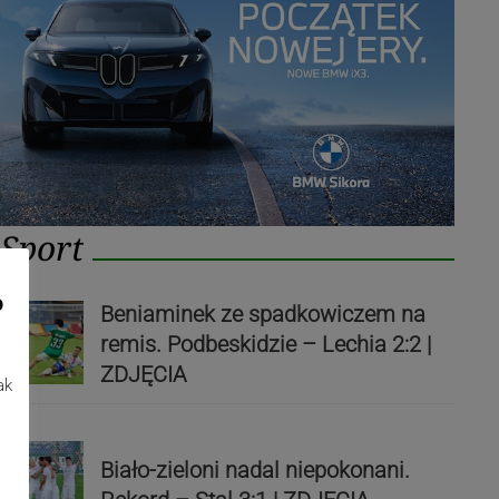
Sport
o
Beniaminek ze spadkowiczem na
remis. Podbeskidzie – Lechia 2:2 |
ZDJĘCIA
ak
Biało-zieloni nadal niepokonani.