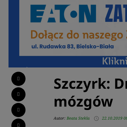
Szczyrk: 
Facebook
Twitter
mózgów
LinkedIn
Autor:
Beata Stekla
22.10.2019 0
access_time
Pinterest