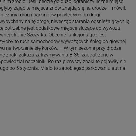
 nim zrobić. Jeśli będzie go dużo, ograniczy liczbę miejsc
głyby zająć te miejsca znów znajdą się na drodze – mówił.
nieżania dróg i parkingów przyległych do drogi
wypychany na tę drogę, niwecząc starania odśnieżających ją
 że potrzebne jest dodatkowe miejsce służące do wywozu
wnej stronie Szczyrku. Obecnie funkcjonujące jest
iczyłoby to ruch samochodów wywożących śnieg po głównej
wu na tworzenie się korków. – W tym sezonie przy drodze
ne znaki zakazu zatrzymywania B-36, zaopatrzone w
apowiedział naczelnik. Po raz pierwszy znaki te pojawiły się
ugo po 5 stycznia. Miało to zapobiegać parkowaniu aut na