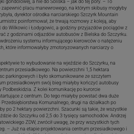
jki gondolowej, a nie do Soliska – jak do tej pory. – To
nie zapewnić placu manewrowego, na którym skibusy mogłyby
ybyła, dyrektor ośrodka narciarskiego Szczyrk Mountain
urmistrz poinformował, że trwają rozmowy z koleją, aby
ć do Wilkowic i Łodygowic, a godziny przyjazdów pociągów z
wać z godzinami odjazdów autobusów z Bielska do Szczyrku.
 wdrożeniu systemu informującego kierowców o natężeniu
ych, które informowałyby zmotoryzowanych narciarzy o
rspektywie to wybudowanie na wjeździe do Szczyrku, na
centrum przesiadkowego. Na powierzchni 1,5 hektara
jsc parkingowych i było skomunikowane ze szczytem
rum przesiadkowym swój bieg miałyby kończyć autobusy
y Podbeskidzia. Z kolei komunikację po kurorcie
artujące z centrum. Do tego miałyby powstać dwa duże
go Przedsiębiorstwa Komunalnego, drugi na działkach po
łby po 2 hektary powierzchni. Szacunki są takie, że wszystkie
eździe do Szczyrku od 2,5 do 3 tysięcy samochodów. Andrzej
atowickiego ZDW, zwrócił uwagę, że przy wszystkich tych
eg. – Już na etapie projektowania centrum przesiadkowego i