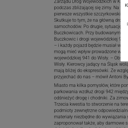
Zarządu Dróg Wojewódzkich w Katowi
K
podczas zbliżającej się zimy. Na tw
pierwsze wszystkie szczyrkowskie ośr
Skutkuje to tym, że na główną drogę, 
samochodów. Po drugie, sytuację w 
Buczkowicach. Przy budowanym tam
Buczkowic i drogi wojewódzkiej 942,
– i każdy pojazd będzie musiał wjec
mogą mieć wpływ prowadzone w okol
wojewódzkiej 941 do Wisły. – Obser
Wisły. Kierowcy jadący na Śląsk wol
mają bliżej do ekspresówki. Ze wzglę
przyjechać do nas – mówił Antoni By
Miasto ma kilka pomysłów, które po
parkowania wzdłuż drogi 942 między
odśnieżyć drogę i chodniki. Za zimo
Trzecia kwestia to stworzenie na te
podmioty zewnętrzne odpowiedzialne
materiały niezbędne do wywiązania s
zaproponował także, aby darmowe ski