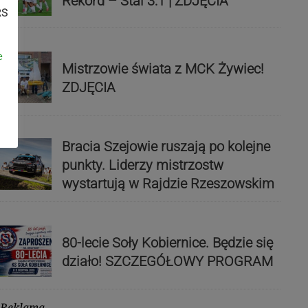
Rekord – Stal 3:1 | ZDJĘCIA
RS
e
Mistrzowie świata z MCK Żywiec!
ZDJĘCIA
Bracia Szejowie ruszają po kolejne
punkty. Liderzy mistrzostw
wystartują w Rajdzie Rzeszowskim
80-lecie Soły Kobiernice. Będzie się
działo! SZCZEGÓŁOWY PROGRAM
Reklama