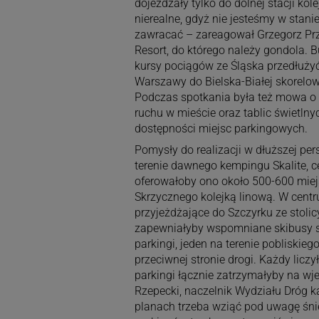
dojeżdżały tylko do dolnej stacji kole
nierealne, gdyż nie jesteśmy w sta
zawracać – zareagował Grzegorz Prz
Resort, do którego należy gondola. B
kursy pociągów ze Śląska przedłuży
Warszawy do Bielska-Białej skorelo
Podczas spotkania była też mowa o
ruchu w mieście oraz tablic świetln
dostępności miejsc parkingowych.
Pomysły do realizacji w dłuższej pe
terenie dawnego kempingu Skalite, 
oferowałoby ono około 500-600 mie
Skrzycznego kolejką linową. W cent
przyjeżdżające do Szczyrku ze stolic
zapewniałyby wspomniane skibusy st
parkingi, jeden na terenie pobliskie
przeciwnej stronie drogi. Każdy liczy
parkingi łącznie zatrzymałyby na wj
Rzepecki, naczelnik Wydziału Dróg k
planach trzeba wziąć pod uwagę śni