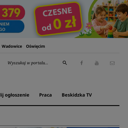
Wadowice
Oświęcim
Wyszukaj:
search
Facebook
Youtube
Kontak
lij ogłoszenie
Praca
Beskidzka TV