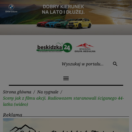
Przejdź
do
treści
Wysz
search
menu
Strona główna
/
Na sygnale
/
Sceny jak z filmu akcji. Radiowozem staranowali ściganego 44-
latka (wideo)
Reklama