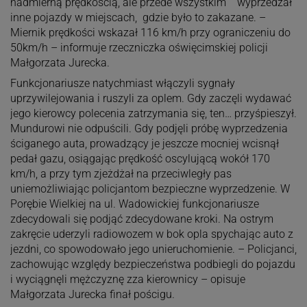
nadmierną prędkością, ale przede wszystkim wyprzedzał
inne pojazdy w miejscach, gdzie było to zakazane. –
Miernik prędkości wskazał 116 km/h przy ograniczeniu do
50km/h – informuje rzeczniczka oświęcimskiej policji
Małgorzata Jurecka.
Funkcjonariusze natychmiast włączyli sygnały
uprzywilejowania i ruszyli za oplem. Gdy zaczęli wydawać
jego kierowcy polecenia zatrzymania się, ten… przyśpieszył.
Mundurowi nie odpuścili. Gdy podjęli próbę wyprzedzenia
ściganego auta, prowadzący je jeszcze mocniej wcisnął
pedał gazu, osiągając prędkość oscylującą wokół 170
km/h, a przy tym zjeżdżał na przeciwległy pas
uniemożliwiając policjantom bezpieczne wyprzedzenie. W
Porębie Wielkiej na ul. Wadowickiej funkcjonariusze
zdecydowali się podjąć zdecydowane kroki. Na ostrym
zakręcie uderzyli radiowozem w bok opla spychając auto z
jezdni, co spowodowało jego unieruchomienie. – Policjanci,
zachowując względy bezpieczeństwa podbiegli do pojazdu
i wyciągnęli mężczyznę zza kierownicy – opisuje
Małgorzata Jurecka finał pościgu.