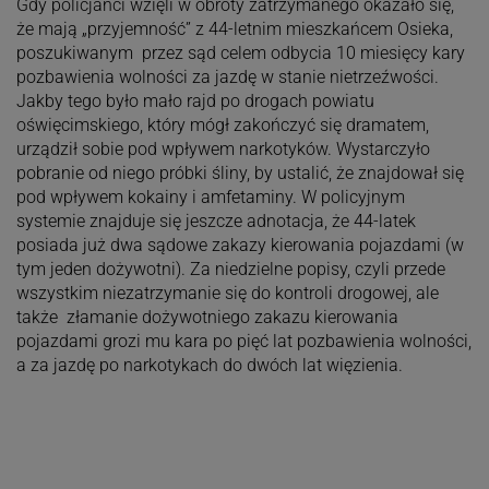
Gdy policjanci wzięli w obroty zatrzymanego okazało się,
że mają „przyjemność” z 44-letnim mieszkańcem Osieka,
poszukiwanym przez sąd celem odbycia 10 miesięcy kary
pozbawienia wolności za jazdę w stanie nietrzeźwości.
Jakby tego było mało rajd po drogach powiatu
oświęcimskiego, który mógł zakończyć się dramatem,
urządził sobie pod wpływem narkotyków. Wystarczyło
pobranie od niego próbki śliny, by ustalić, że znajdował się
pod wpływem kokainy i amfetaminy. W policyjnym
systemie znajduje się jeszcze adnotacja, że 44-latek
posiada już dwa sądowe zakazy kierowania pojazdami (w
tym jeden dożywotni). Za niedzielne popisy, czyli przede
wszystkim niezatrzymanie się do kontroli drogowej, ale
także złamanie dożywotniego zakazu kierowania
pojazdami grozi mu kara po pięć lat pozbawienia wolności,
a za jazdę po narkotykach do dwóch lat więzienia.