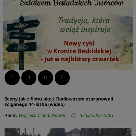
Facebook
Twitter
LinkedIn
Pinterest
Sceny jak z filmu akcji. Radiowozem staranowali
ściganego 44-latka (wideo)
Autor:
Wojciech Ciomborowski
30.03.2020 12:01
access_time