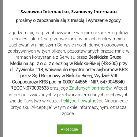
Szanowna Internautko, Szanowny Internauto
prosimy o zapoznanie się z treścią i wyrażenie zgody:
Zgadzam się na przechowywanie w moim urządzeniu plików
cookies, jak też na przetwarzanie w celach analizy moich
zachowań w niniejszym Serwisie moich danych osobowych,
zapisywanych w tych plikach, pozostawianych przeze mnie w
ramach korzystania z Serwisu przez
Beskidzka Grupa
Medialna sp. z o.o. z siedzibą w Bielsku-Białej (43-300) przy
Wydarzenia
ul. Żywiecka 118, wpisana do rejestru przedsiębiorców KRS
przez Sąd Rejonowy w Bielsku-Białej, Wydział VIII
Gospodarczy KRS pod nr 0000144865 , NIP: 5470048840,
REGON:070003633
oraz jego
Zaufanych partnerów
. Więcej
Wodny apel. Tym razem z gminy
informacji związanych z przetwarzaniem danych osobowych
Zembrzyce
znajdą Państwo w naszej
Polityce Prywatności
. Naciśniecie
przycisku "Akceptuje" w tym oknie informacyjnym, oznacza
zgodę.
Akceptuje
Cieszyn: Rusza Budżet Obywatelski