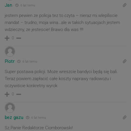
Jan
6 lat temu
jestem pewien ze policja tez to czyta – nieraz mi wlepiliscie
mandat – trudno, moja wina…ale w takich sytuacjach jestem
wdzieczny, ze jestescie! Brawo dla was !!!!
0
Piotr
6 lat temu
Super postawa policji. Może wreszcie bandyci będą się bali.
Teraz powiem zapłacić całe koszty naprawy radiowozu i
oczywiście konkretny wyrok
0
bez gazu
6 lat temu
Sz.Panie Redaktorze Ciomborowski!