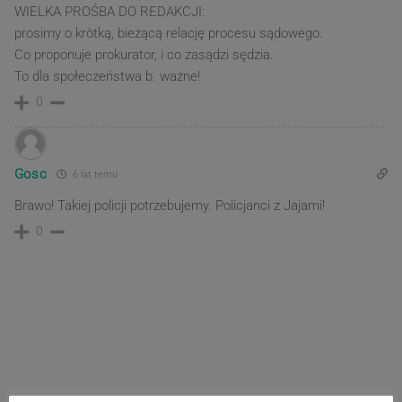
WIELKA PROŚBA DO REDAKCJI:
prosimy o kròtką, bieżącą relację procesu sądowego.
Co proponuje prokurator, i co zasądzi sędzia.
To dla społeczeństwa b. ważne!
0
Gosc
6 lat temu
Brawo! Takiej policji potrzebujemy. Policjanci z Jajami!
0