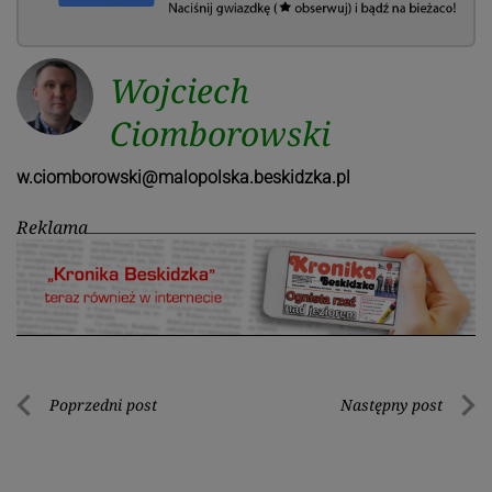
Wojciech
Ciomborowski
w.ciomborowski@malopolska.beskidzka.pl
Reklama
Nawigacja
Poprzedni post
Następny post
Poprzedni
Nastę
wpisu
post
post