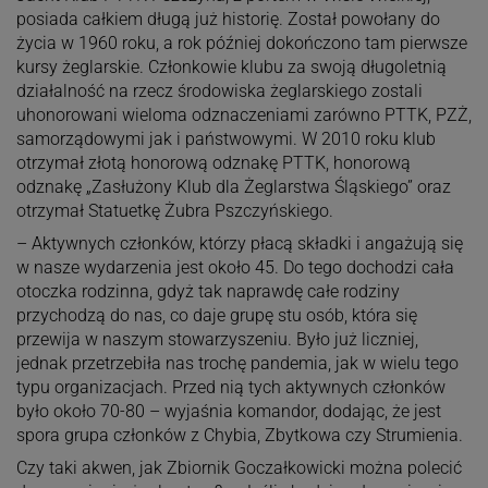
posiada całkiem długą już historię. Został powołany do
życia w 1960 roku, a rok później dokończono tam pierwsze
kursy żeglarskie. Członkowie klubu za swoją długoletnią
działalność na rzecz środowiska żeglarskiego zostali
uhonorowani wieloma odznaczeniami zarówno PTTK, PZŻ,
samorządowymi jak i państwowymi. W 2010 roku klub
otrzymał złotą honorową odznakę PTTK, honorową
odznakę „Zasłużony Klub dla Żeglarstwa Śląskiego” oraz
otrzymał Statuetkę Żubra Pszczyńskiego.
– Aktywnych członków, którzy płacą składki i angażują się
w nasze wydarzenia jest około 45. Do tego dochodzi cała
otoczka rodzinna, gdyż tak naprawdę całe rodziny
przychodzą do nas, co daje grupę stu osób, która się
przewija w naszym stowarzyszeniu. Było już liczniej,
jednak przetrzebiła nas trochę pandemia, jak w wielu tego
typu organizacjach. Przed nią tych aktywnych członków
było około 70-80 – wyjaśnia komandor, dodając, że jest
spora grupa członków z Chybia, Zbytkowa czy Strumienia.
Czy taki akwen, jak Zbiornik Goczałkowicki można polecić