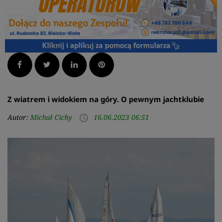
Facebook
Twitter
LinkedIn
Pinterest
Z wiatrem i widokiem na góry. O pewnym jachtklubie
Autor:
Michał Cichy
16.06.2023 06:51
access_time