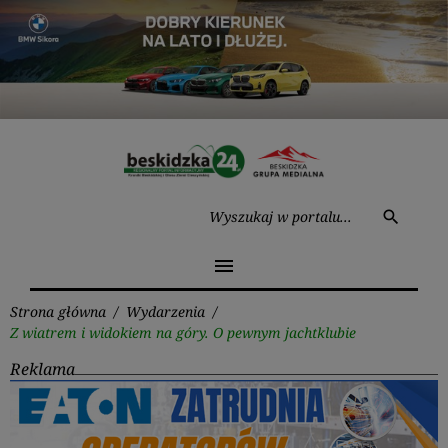
Przejdź
do
treści
Wysz
search
menu
Strona główna
/
Wydarzenia
/
Z wiatrem i widokiem na góry. O pewnym jachtklubie
Reklama