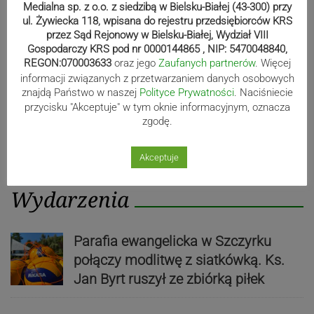
post
post
Medialna sp. z o.o. z siedzibą w Bielsku-Białej (43-300) przy
ul. Żywiecka 118, wpisana do rejestru przedsiębiorców KRS
przez Sąd Rejonowy w Bielsku-Białej, Wydział VIII
Gospodarczy KRS pod nr 0000144865 , NIP: 5470048840,
REGON:070003633
oraz jego
Zaufanych partnerów
. Więcej
informacji związanych z przetwarzaniem danych osobowych
znajdą Państwo w naszej
Polityce Prywatności
. Naciśniecie
przycisku "Akceptuje" w tym oknie informacyjnym, oznacza
zgodę.
Akceptuje
Wydarzenia
Parafia ewangelicka w Szczyrku
połączy modlitwę z siatkówką. Ks.
Jan Byrt ruszył ze zbiórką piłek