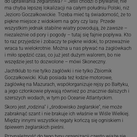
do uprawiania żeglarstwa? – Jeśli chodzi o pływanie, nie
ma chyba lepszej lokalizacji na całym południu Polski, niż
Jezioro Goczałkowickie. Trzeba mieć tą świadomość, że to
piękne miejsce z widokiem na góry czy lasy. Przede
wszystkim jednak stabilne wiatry powodują, że zawsze –
niezależnie od pory i pogody – tutaj się fajnie popływa. Kto
to raz przyjedzie i zobaczy te piękne widoki, to przeważnie
wraca tu wielokrotnie. Można u nas pływać na żaglówkach
i miło spędzić czas, co już jest dużym walorem, bo nie
wszędzie jest to dozwolone – mówi Skoneczny.
Jachtklub to nie tylko żaglówki i nie tylko Zbiornik
Goczałkowicki. Klub posiada też łodzie motorowe,
żaglówkę na Mazurach, współorganizuje rejsy po Bałtyku,
a jego członkowie pływają również po znacznie dalszych i
szerszych wodach, w tym po Oceanie Atlantyckim.
Skoro jest „rodzina” i „środowisko żeglarskie”, nie może
zabraknąć szant i nie brakuje ich właśnie w Wiśle Wielkiej.
Między innymi wszystkie regaty kończą się ogniskiem i
śpiewem żeglarskich pieśni.
Przynależność do tego typu organizacji często wiąże się