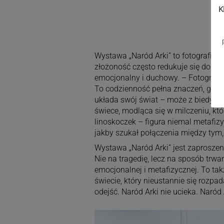
K
Wystawa „Naród Arki” to fotograficzn
złożoność często redukuje się do geo
emocjonalny i duchowy. – Fotografie
To codzienność pełna znaczeń, gestó
układa swój świat – może z biedy, mo
świece, modląca się w milczeniu, kt
linoskoczek – figura niemal metafiz
jakby szukał połączenia między tym, c
Wystawa „Naród Arki” jest zaproszen
Nie na tragedię, lecz na sposób trwani
emocjonalnej i metafizycznej. To ta
świecie, który nieustannie się rozpa
odejść. Naród Arki nie ucieka. Naród