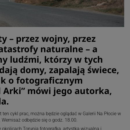
y – przez wojny, przez
atastrofy naturalne – a
y ludźmi, którzy w tych
dają domy, zapalają świece,
ak o fotograficznym
 Arki” mówi jego autorka,
a.
 ten cykl prac, można będzie oglądać w Galerii Na Płocie w
 Wernisaż odbędzie się o godz. 18.00.
okolicach Torunia fotografka, artystka wizualna i