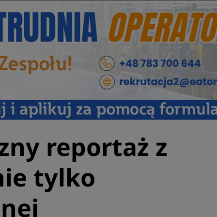
zny reportaż z
nie tylko
znej