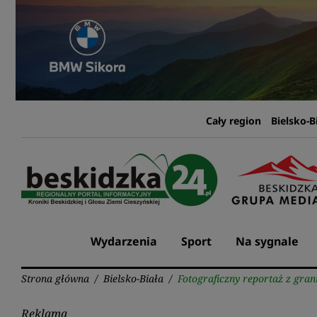
Przejdź
do
treści
Cały region
Bielsko-B
Wydarzenia
Sport
Na sygnale
Strona główna
/
Bielsko-Biała
/
Fotograficzny reportaż z grani
Reklama