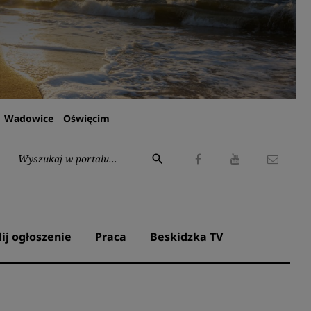
Wadowice
Oświęcim
Wyszukaj:
search
Facebook
Youtube
Kontak
lij ogłoszenie
Praca
Beskidzka TV