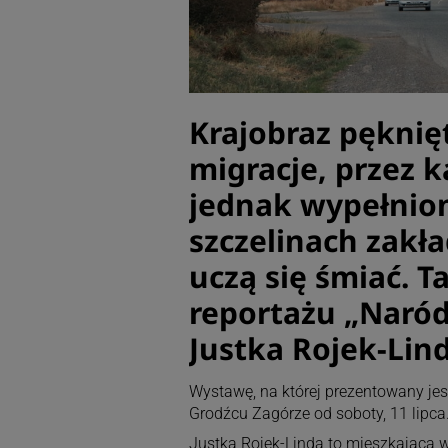
Krajobraz pęknięt
migracje, przez k
jednak wypełnion
szczelinach zakła
uczą się śmiać. T
reportażu „Naród
Justka Rojek-Lind
Wystawę, na której prezentowany jest
Grodźcu Zagórze od soboty, 11 lipca.
Justka Rojek-Linda to mieszkająca w 