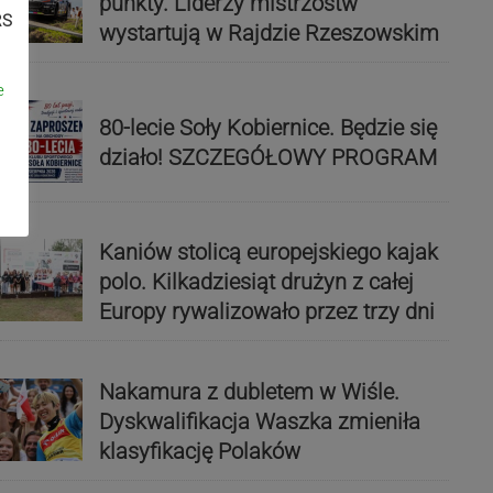
punkty. Liderzy mistrzostw
RS
wystartują w Rajdzie Rzeszowskim
e
80-lecie Soły Kobiernice. Będzie się
działo! SZCZEGÓŁOWY PROGRAM
Kaniów stolicą europejskiego kajak
polo. Kilkadziesiąt drużyn z całej
Europy rywalizowało przez trzy dni
Nakamura z dubletem w Wiśle.
Dyskwalifikacja Waszka zmieniła
klasyfikację Polaków