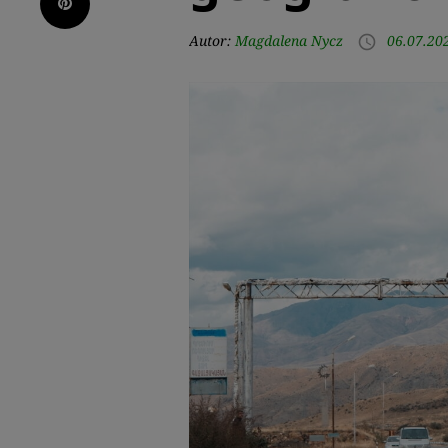
Pinterest
Autor:
Magdalena Nycz
06.07.20
access_time