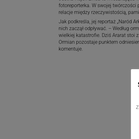
fotoreporterka. W swojej twórczości
relacje między rzeczywistością, pami
Jak podkreśla, jej reportaż „Naród Ar
nich zaczął odpływać. – Według ormia
wielkiej katastrofie. Dziś Ararat stoi
Ormian pozostaje punktem odniesieni
komentuje.
Z