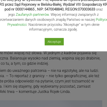
RS przez Sąd Rejonowy w Bielsku-Białej, Wydział VIII Gospodarczy K
pod nr 0000144865 , NIP: 5470048840, REGON:070003633
oraz
jego
Zaufanych partnerów
. Więcej informacji związanych z
przetwarzaniem danych osobowych znajdą Państwo w naszej
Polityc
Prywatności
. Naciśniecie przycisku "Akceptuje" w tym oknie
y portret Armenii widzianej od wewnątrz. Kraj, którego
informacyjnym, oznacza zgodę.
politycznych haseł, tutaj ukazuje się jako pejzaż
 pokazują codzienność – ale nie tę sformatowaną do rutyny.
Akceptuje
w i ciszy – opisuje autorka. – Chłopiec, który z kamyków
że z wyobraźni. Kobieta, której twarz rozświetlają tylko
óre mówi więcej niż słowa. W jednym z kadrów pojawia się
yczna. Balansuje wysoko nad ziemią, wspina się po drabinie,
o tu, a tym, co gdzie indziej.
iem do uważnego patrzenia – nie na egzotykę, ale na ludzi.
a. – To reportaż z granicy – nie tylko geograficznej, ale też
kże próba odpowiedzi na pytanie, czym jest tożsamość w
da. I kim się stajemy, gdy wybieramy pozostać, zamiast
 Arki trwa – komentuje Justka Rojek-Linda.