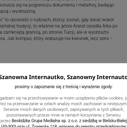
 porusza się na pograniczu dokumentu i metafory, badając
ęcią i wyobraźnią.
ki” to opowieść o ludziach, którzy zostali, gdy świat wokół
ńskiej tradycji, to właśnie na górze Ararat osiadła Arka po
 za zamkniętą granicą, po stronie Turcji, ale w wyobraźni
a. Jak kompas, który wskazuje nie kierunek, lecz sens –
Szanowna Internautko, Szanowny Internaut
prosimy o zapoznanie się z treścią i wyrażenie zgody:
gadzam się na przechowywanie w moim urządzeniu plików cookies, j
też na przetwarzanie w celach analizy moich zachowań w niniejszym
Serwisie moich danych osobowych, zapisywanych w tych plikach,
pozostawianych przeze mnie w ramach korzystania z Serwisu
przez
Beskidzka Grupa Medialna sp. z o.o. z siedzibą w Bielsku-Białej
(43-300) przy ul. Żywiecka 118, wpisana do rejestru przedsiębiorców