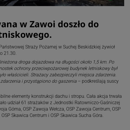
wana w Zawoi doszło do
tniskowego.
ństwowej Straży Pożarnej w Suchej Beskidzkiej żywioł
ło 21.30.
nieżona droga dojazdowa na długości około 1,5 km. Po
dnostek ochrony przeciwpożarowej budynek letniskowy był
ło właścicieli. Strażacy zabezpieczyli miejsca zdarzenia.
zdarzenia i przystąpiono do gaszenia
– podkreślają suscy
ilne elementy konstrukcji dachu i stropu. Cała akcja trwała
brało udział 61 strażaków z Jednostki Ratowniczo-Gaśniczej
awoja Górna, OSP Zawoja Wełcza, OSP Zawoja Centrum, OSP
, OSP Skawica Centrum i OSP Skawica Sucha Góra.