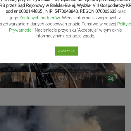
RS przez Sąd Rejonowy w Bielsku-Białej, Wydział VIII Gospodarczy K
pod nr 0000144865 , NIP: 5470048840, REGON:070003633
oraz
jego
Zaufanych partnerów
. Więcej informacji związanych z
przetwarzaniem danych osobowych znajdą Państwo w naszej
Polityc
Prywatności
. Naciśniecie przycisku "Akceptuje" w tym oknie
informacyjnym, oznacza zgodę.
Akceptuje