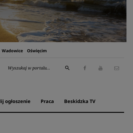
Wadowice
Oświęcim
Wyszukaj:
search
Facebook
Youtube
Kontak
lij ogłoszenie
Praca
Beskidzka TV