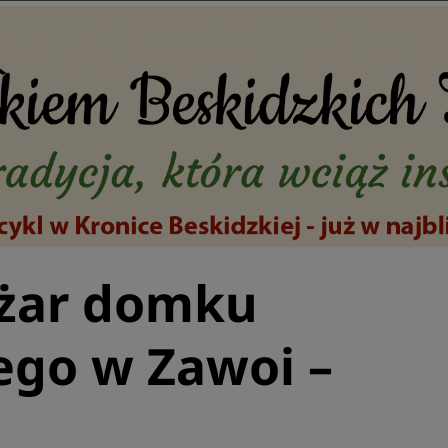
żar domku
ego w Zawoi –