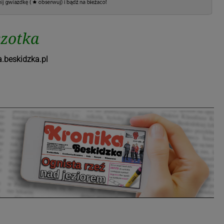
czotka
.beskidzka.pl