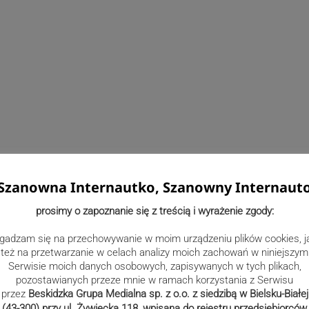
Szanowna Internautko, Szanowny Internaut
prosimy o zapoznanie się z treścią i wyrażenie zgody:
gadzam się na przechowywanie w moim urządzeniu plików cookies, j
też na przetwarzanie w celach analizy moich zachowań w niniejszym
Serwisie moich danych osobowych, zapisywanych w tych plikach,
pozostawianych przeze mnie w ramach korzystania z Serwisu
przez
Beskidzka Grupa Medialna sp. z o.o. z siedzibą w Bielsku-Białej
(43-300) przy ul. Żywiecka 118, wpisana do rejestru przedsiębiorców