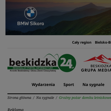
Przejdź
do
treści
Cały region
Bielsko-B
Wydarzenia
Sport
Na sygnale
Strona główna
/
Na sygnale
/
Groźny pożar domku letniskow
Reklama