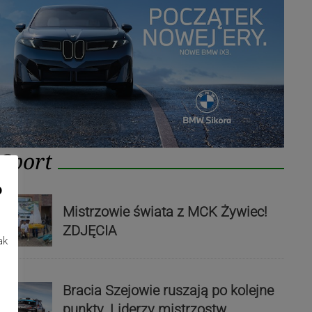
Sport
o
Mistrzowie świata z MCK Żywiec!
ZDJĘCIA
ak
Bracia Szejowie ruszają po kolejne
punkty. Liderzy mistrzostw