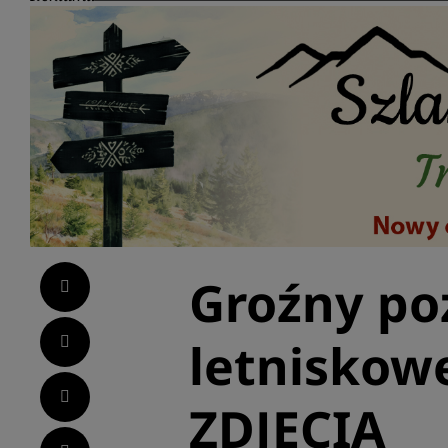
Groźny po
Facebook
Twitter
letniskow
LinkedIn
ZDJĘCIA