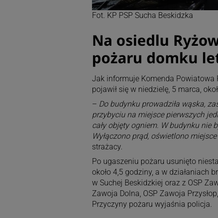
Fot. KP PSP Sucha Beskidzka
Na osiedlu Ryżo
pożaru domku le
Jak informuje Komenda Powiatowa Pa
pojawił się w niedzielę, 5 marca, oko
–
Do budynku prowadziła wąska, zaś
przybyciu na miejsce pierwszych je
cały objęty ogniem. W budynku nie by
Wyłączono prąd, oświetlono miejsce 
strażacy.
Po ugaszeniu pożaru usunięto niestab
około 4,5 godziny, a w działaniach 
w Suchej Beskidzkiej oraz z OSP Z
Zawoja Dolna, OSP Zawoja Przysłop
Przyczyny pożaru wyjaśnia policja.