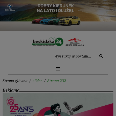
Przejdź
do
treści
Wysz
search
menu
Strona główna
/
slider
/
Strona 232
Reklama