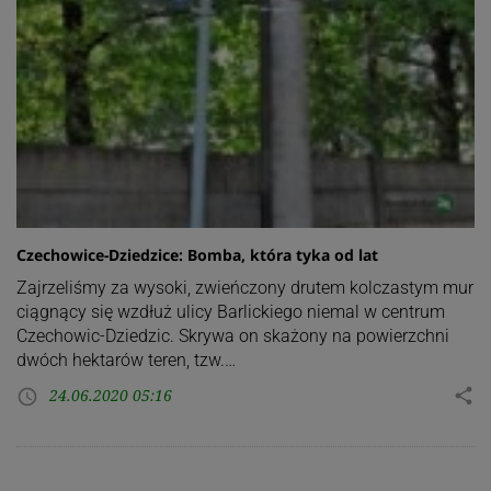
Czechowice-Dziedzice: Bomba, która tyka od lat
Zajrzeliśmy za wysoki, zwieńczony drutem kolczastym mur
ciągnący się wzdłuż ulicy Barlickiego niemal w centrum
Czechowic-Dziedzic. Skrywa on skażony na powierzchni
dwóch hektarów teren, tzw.…
24.06.2020 05:16
share
access_time