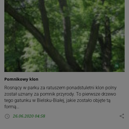
Pomnikowy klon
Rosnący w parku za ratuszem ponadstuletni klon polny
został uznany za pomnik przyrody. To pierwsze drzewo
tego gatunku w Bielsku-Białej, jakie zostało objęte tą
formą…
26.06.2020 04:58
share
access_time