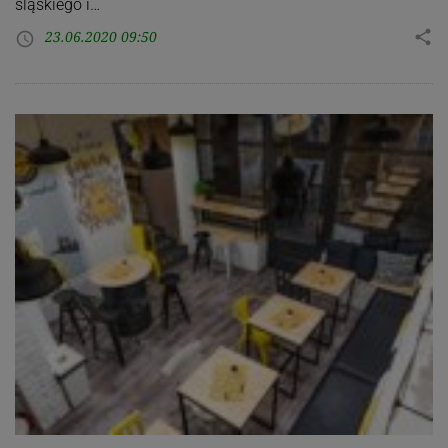
śląskiego i…
23.06.2020 09:50
share
access_time