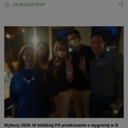
29.06.2020 07:37
share
access_time
Wybory 2020: W bielskiej PO przekonanie o wygranej w II