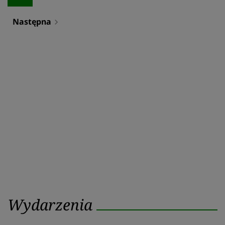
Następna
navigate_next
Wydarzenia