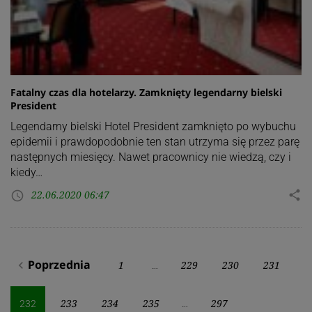
Fatalny czas dla hotelarzy. Zamknięty legendarny bielski
President
Legendarny bielski Hotel President zamknięto po wybuchu
epidemii i prawdopodobnie ten stan utrzyma się przez parę
następnych miesięcy. Nawet pracownicy nie wiedzą, czy i
kiedy…
22.06.2020 06:47
share
access_time
Stronicowanie
Poprzednia
1
229
230
231
navigate_before
…
wpisów
233
234
235
297
232
…