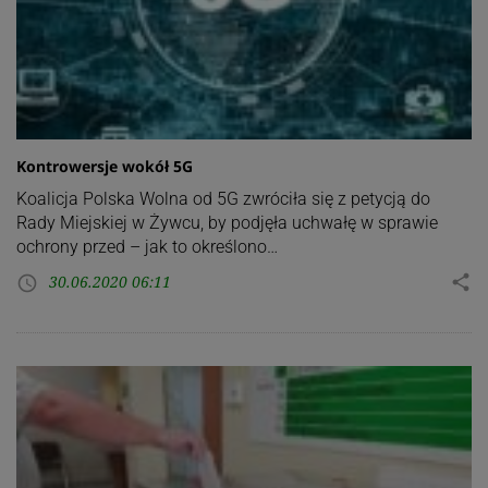
Kontrowersje wokół 5G
Koalicja Polska Wolna od 5G zwróciła się z petycją do
Rady Miejskiej w Żywcu, by podjęła uchwałę w sprawie
ochrony przed – jak to określono…
30.06.2020 06:11
share
access_time