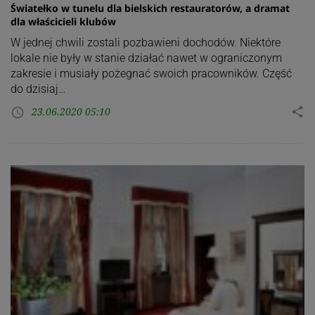
Światełko w tunelu dla bielskich restauratorów, a dramat
dla właścicieli klubów
W jednej chwili zostali pozbawieni dochodów. Niektóre
lokale nie były w stanie działać nawet w ograniczonym
zakresie i musiały pożegnać swoich pracowników. Część
do dzisiaj…
23.06.2020 05:10
share
access_time