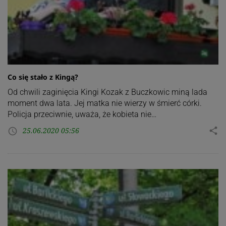
Co się stało z Kingą?
Od chwili zaginięcia Kingi Kozak z Buczkowic miną lada
moment dwa lata. Jej matka nie wierzy w śmierć córki.
Policja przeciwnie, uważa, że kobieta nie…
25.06.2020 05:56
share
access_time