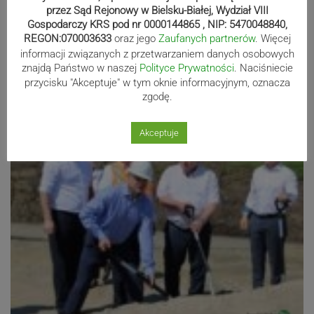
przez Sąd Rejonowy w Bielsku-Białej, Wydział VIII
poruszali się nieoznakowanym radiowozem ulicą
Gospodarczy KRS pod nr 0000144865 , NIP: 5470048840,
Kopernika w kierunku Czechowic-Dziedzic. Patrol…
REGON:070003633
oraz jego
Zaufanych partnerów
. Więcej
25.06.2020 21:14
share
access_time
informacji związanych z przetwarzaniem danych osobowych
znajdą Państwo w naszej
Polityce Prywatności
. Naciśniecie
przycisku "Akceptuje" w tym oknie informacyjnym, oznacza
zgodę.
Akceptuje