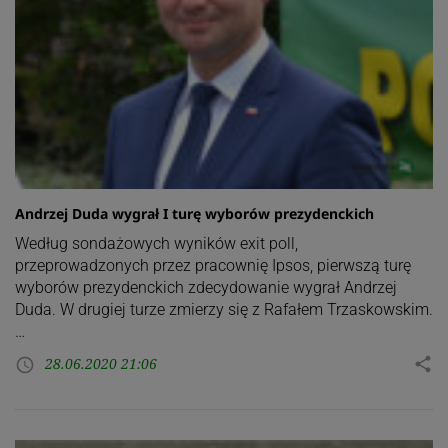
Andrzej Duda wygrał I turę wyborów prezydenckich
Według sondażowych wyników exit poll,
przeprowadzonych przez pracownię Ipsos, pierwszą turę
wyborów prezydenckich zdecydowanie wygrał Andrzej
Duda. W drugiej turze zmierzy się z Rafałem Trzaskowskim.
…
28.06.2020 21:06
share
access_time