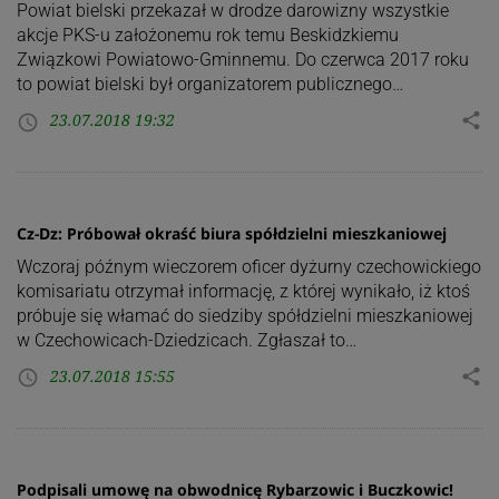
Powiat bielski przekazał w drodze darowizny wszystkie
akcje PKS-u założonemu rok temu Beskidzkiemu
Związkowi Powiatowo-Gminnemu. Do czerwca 2017 roku
to powiat bielski był organizatorem publicznego…
23.07.2018 19:32
share
access_time
Cz-Dz: Próbował okraść biura spółdzielni mieszkaniowej
Wczoraj późnym wieczorem oficer dyżurny czechowickiego
komisariatu otrzymał informację, z której wynikało, iż ktoś
próbuje się włamać do siedziby spółdzielni mieszkaniowej
w Czechowicach-Dziedzicach. Zgłaszał to…
23.07.2018 15:55
share
access_time
Podpisali umowę na obwodnicę Rybarzowic i Buczkowic!