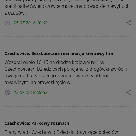
stacji paliw Świętoszówce może znajdować się niewybuch
z czasów…
25.07.2018 10:00
share
access_time
Czechowice: Bezskuteczna reanimacja kierowcy tira
Wczoraj około 16.15 na drodze krajowej nr 1 w
Czechowicach-Dziedzicach policjanci z drogówki zwrócili
uwagę na tira stojącego z zapalonymi światłami
awaryjnymi na prawoskręcie w…
25.07.2018 09:52
share
access_time
Czechowice: Parkowy rozmach
Plany władz Czechowic-Dziedzic dotyczące obiektów