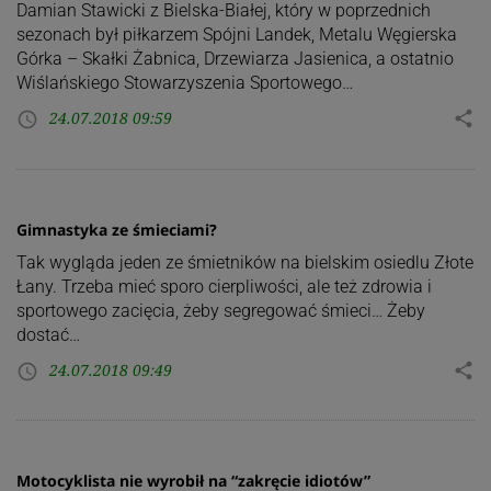
Damian Stawicki z Bielska-Białej, który w poprzednich
sezonach był piłkarzem Spójni Landek, Metalu Węgierska
Górka – Skałki Żabnica, Drzewiarza Jasienica, a ostatnio
Wiślańskiego Stowarzyszenia Sportowego…
24.07.2018 09:59
share
access_time
Gimnastyka ze śmieciami?
Tak wygląda jeden ze śmietników na bielskim osiedlu Złote
Łany. Trzeba mieć sporo cierpliwości, ale też zdrowia i
sportowego zacięcia, żeby segregować śmieci… Żeby
dostać…
24.07.2018 09:49
share
access_time
Motocyklista nie wyrobił na “zakręcie idiotów”