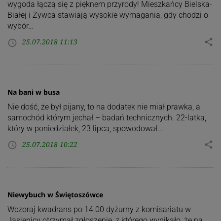
wygoda łączą się z pięknem przyrody! Mieszkańcy Bielska-
Białej i Żywca stawiają wysokie wymagania, gdy chodzi o
wybór…
25.07.2018 11:13
share
access_time
Na bani w busa
Nie dość, że był pijany, to na dodatek nie miał prawka, a
samochód którym jechał – badań technicznych. 22-latka,
który w poniedziałek, 23 lipca, spowodował…
25.07.2018 10:22
share
access_time
Niewybuch w Świętoszówce
Wczoraj kwadrans po 14.00 dyżurny z komisariatu w
Jasienicy otrzymał zgłoszenie, z którego wynikało, że na