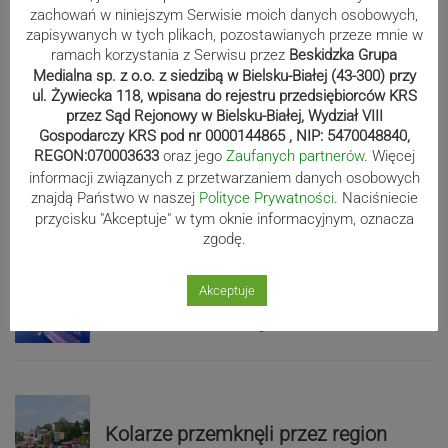
zachowań w niniejszym Serwisie moich danych osobowych,
Parafia ewangelicka w Szczyrku
zapisywanych w tych plikach, pozostawianych przeze mnie w
połączy modlitwę z siatkówką. Ks.
ramach korzystania z Serwisu przez
Beskidzka Grupa
Medialna sp. z o.o. z siedzibą w Bielsku-Białej (43-300) przy
Jan Byrt ruszył ze zbiórką piłek
ul. Żywiecka 118, wpisana do rejestru przedsiębiorców KRS
przez Sąd Rejonowy w Bielsku-Białej, Wydział VIII
Gospodarczy KRS pod nr 0000144865 , NIP: 5470048840,
REGON:070003633
oraz jego
Zaufanych partnerów
. Więcej
Kolorowe mozaiki ozdobiły bielskie
informacji związanych z przetwarzaniem danych osobowych
chodniki. Gdzie ich szukać?
znajdą Państwo w naszej
Polityce Prywatności
. Naciśniecie
przycisku "Akceptuje" w tym oknie informacyjnym, oznacza
zgodę.
Udany finał poszukiwań. Senior
Akceptuje
został odnaleziony
Kolarze przemknęli przez region