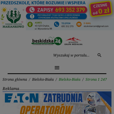
Przejdź
do
treści
Wysz
search
menu
Strona główna
/
Bielsko-Biała
/
Bielsko-Biała
/
Strona 1 247
Reklama