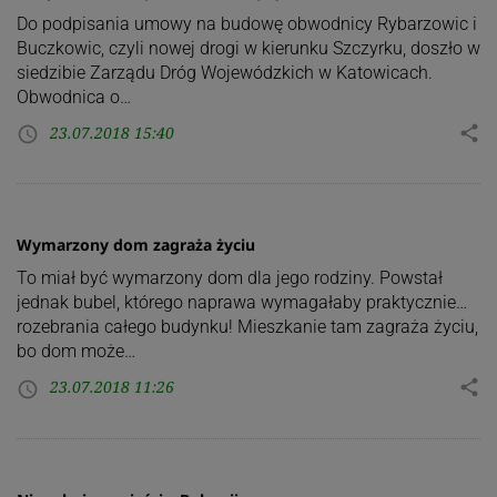
Do podpisania umowy na budowę obwodnicy Rybarzowic i
Buczkowic, czyli nowej drogi w kierunku Szczyrku, doszło w
siedzibie Zarządu Dróg Wojewódzkich w Katowicach.
Obwodnica o…
23.07.2018 15:40
share
access_time
Wymarzony dom zagraża życiu
To miał być wymarzony dom dla jego rodziny. Powstał
jednak bubel, którego naprawa wymagałaby praktycznie…
rozebrania całego budynku! Mieszkanie tam zagraża życiu,
bo dom może…
23.07.2018 11:26
share
access_time