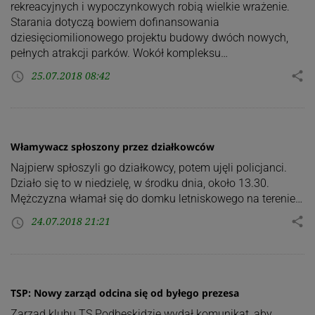
rekreacyjnych i wypoczynkowych robią wielkie wrażenie.
Starania dotyczą bowiem dofinansowania
dziesięciomilionowego projektu budowy dwóch nowych,
pełnych atrakcji parków. Wokół kompleksu…
25.07.2018 08:42
share
access_time
Włamywacz spłoszony przez działkowców
Najpierw spłoszyli go działkowcy, potem ujęli policjanci.
Działo się to w niedzielę, w środku dnia, około 13.30.
Mężczyzna włamał się do domku letniskowego na terenie…
24.07.2018 21:21
share
access_time
TSP: Nowy zarząd odcina się od byłego prezesa
Zarząd klubu TS Podbeskidzie wydał komunikat, aby