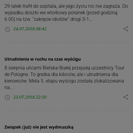
29-latek trafił do szpitala, ale jego życiu nic nie zagraża. Do
wypadku doszło we wtorkowy poranek (przed godziną
6.00) na tzw. “zakręcie idiotów” drogi S-1…
24.07.2018 08:42
share
access_time
Utrudnienia w ruchu na czas wyścigu
8 sierpnia ulicami Bielska-Białej przejadą uczestnicy Tour
de Pologne. To gratka dla kibiców, ale i utrudnienia dla
kierowców. Meta 5. etapu wyścigu została zlokalizowana
na…
23.07.2018 22:50
share
access_time
Związek (już) nie jest wydmuszką