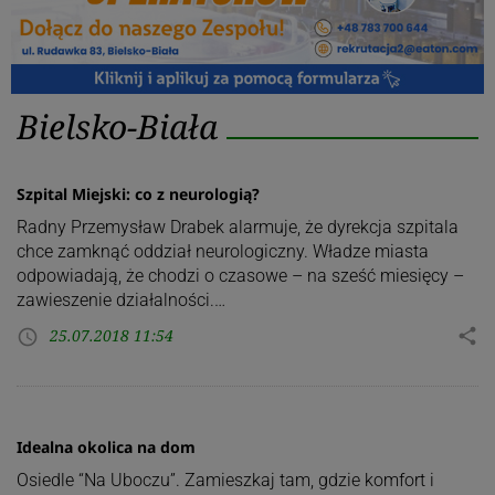
Kategoria:
Bielsko-Biała
Bielsko-
Biała
Szpital Miejski: co z neurologią?
Radny Przemysław Drabek alarmuje, że dyrekcja szpitala
chce zamknąć oddział neurologiczny. Władze miasta
odpowiadają, że chodzi o czasowe – na sześć miesięcy –
zawieszenie działalności.…
25.07.2018 11:54
share
access_time
Idealna okolica na dom
Osiedle “Na Uboczu”. Zamieszkaj tam, gdzie komfort i