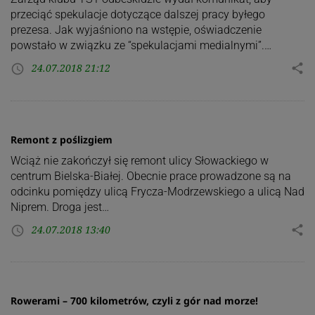
przeciąć spekulacje dotyczące dalszej pracy byłego
prezesa. Jak wyjaśniono na wstępie, oświadczenie
powstało w związku ze “spekulacjami medialnymi”.…
24.07.2018 21:12
share
access_time
Remont z poślizgiem
Wciąż nie zakończył się remont ulicy Słowackiego w
centrum Bielska-Białej. Obecnie prace prowadzone są na
odcinku pomiędzy ulicą Frycza-Modrzewskiego a ulicą Nad
Niprem. Droga jest…
24.07.2018 13:40
share
access_time
Rowerami – 700 kilometrów, czyli z gór nad morze!