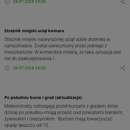
28.07.2018 19:00
share
access_time
Strażnik miejski uciął komara
Strażnik miejski najwyraźniej uciął sobie drzemkę w
samochodzie. Został uwieczniony przez jednego z
mieszkańców. W komendzie mówią, że taka sytuacja jest
nie do zaakceptowania i…
28.07.2018 14:26
share
access_time
Po południu burze i grad (aktualizacja)
Meteorolodzy ostrzegają przed burzami z gradem, które
dzisiaj po południu mogą przejść nad powiatami bielskim,
żywieckim i cieszyńskim. Burzom mają towarzyszyć
opady deszczu od 15…