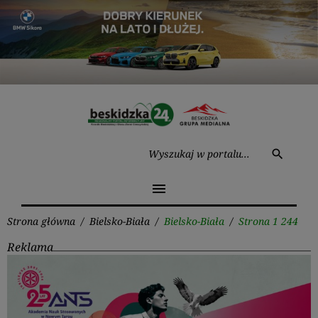
Przejdź
do
treści
Wysz
search
menu
Strona główna
/
Bielsko-Biała
/
Bielsko-Biała
/
Strona 1 244
Reklama