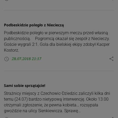
Podbeskidzie poległo z Niecieczą
Podbeskidzie poległo w pierwszym meczu przed własną
publicznością. Pogromcą okazał się zespół z Niecieczy.
Goście wygrali 2:1. Gola dla bielskiej ekipy zdobył Kacper
Kostorz.
28.07.2018 21:17
share
access_time
Sami sobie sprzątajcie!
Strażnicy miejscy z Czechowic-Dziedzic zaliczyli kilka dni
temu (24.07) bardzo nietypową interwencję. Około 13.00
otrzymali zgłoszenie, że pewna kobieta… rozsypała
gwoździe na ulicy Sienkiewicza. Sprawę…