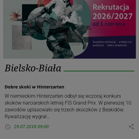
Kategoria:
Bielsko-Biała
Bielsko-
Biała
Dobre skoki w Hinterzarten
W niemieckim Hinterzarten odbył się wczoraj konkurs
skoków narciarskich letniej FIS Grand Prix. W pierwszej 10.
zawodów uplasowało się trzech skoczków z Beskidów.
Rywalizację wygrał…
29.07.2018 09:00
share
access_time