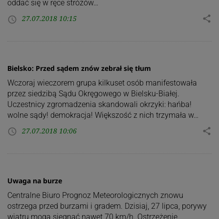
oddać się w ręce stróżów…
27.07.2018 10:15
share
access_time
Bielsko: Przed sądem znów zebrał się tłum
Wczoraj wieczorem grupa kilkuset osób manifestowała
przez siedzibą Sądu Okręgowego w Bielsku-Białej.
Uczestnicy zgromadzenia skandowali okrzyki: hańba!
wolne sądy! demokracja! Większość z nich trzymała w…
27.07.2018 10:06
share
access_time
Uwaga na burze
Centralne Biuro Prognoz Meteorologicznych znowu
ostrzega przed burzami i gradem. Dzisiaj, 27 lipca, porywy
wiatru mogą sięgnąć nawet 70 km/h. Ostrzeżenie