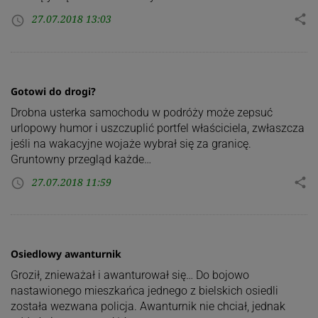
27.07.2018 13:03
share
access_time
Gotowi do drogi?
Drobna usterka samochodu w podróży może zepsuć
urlopowy humor i uszczuplić portfel właściciela, zwłaszcza
jeśli na wakacyjne wojaże wybrał się za granicę.
Gruntowny przegląd każde…
27.07.2018 11:59
share
access_time
Osiedlowy awanturnik
Groził, znieważał i awanturował się… Do bojowo
nastawionego mieszkańca jednego z bielskich osiedli
została wezwana policja. Awanturnik nie chciał, jednak