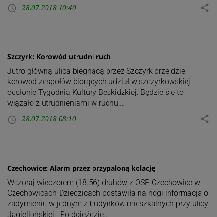
28.07.2018 10:40
share
access_time
Szczyrk: Korowód utrudni ruch
Jutro główną ulicą biegnącą przez Szczyrk przejdzie
korowód zespołów biorących udział w szczyrkowskiej
odsłonie Tygodnia Kultury Beskidzkiej. Będzie się to
wiązało z utrudnieniami w ruchu,…
28.07.2018 08:10
share
access_time
Czechowice: Alarm przez przypaloną kolację
Wczoraj wieczorem (18.56) druhów z OSP Czechowice w
Czechowicach-Dziedzicach postawiła na nogi informacja o
zadymieniu w jednym z budynków mieszkalnych przy ulicy
Jagiellońskiej. Po dojeździe…