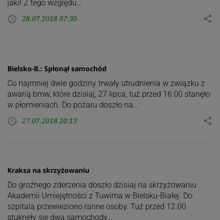
jaki! Z tego względu…
28.07.2018 07:30
share
access_time
Bielsko-B.: Spłonął samochód
Co najmniej dwie godziny trwały utrudnienia w związku z
awarią bmw, które dzisiaj, 27 lipca, tuż przed 16.00 stanęło
w płomieniach. Do pożaru doszło na…
27.07.2018 20:13
share
access_time
Kraksa na skrzyżowaniu
Do groźnego zderzenia doszło dzisiaj na skrzyżowaniu
Akademii Umiejętności z Tuwima w Bielsku-Białej. Do
szpitala przewieziono ranne osoby. Tuż przed 12.00
stuknęły się dwa samochody…