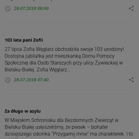
28.07.2018 08:00
share
access_time
103 lata pani Zofii
27 lipca Zofia Węglarz obchodziła swoje 103 urodziny!
Dostojna jubilatka jest mieszkanką Domu Pomocy
Społecznej dla Osób Starszych przy ulicy Żywieckiej w
Bielsku-Białej. Zofia Węglarz…
28.07.2018 07:40
share
access_time
Za długo w azylu
W Miejskim Schronisku dla Bezdomnych Zwierząt w
Bielsku-Białej usłyszeliśmy, że piesek – bohater
dzisiejszego odcinka “Przygarnij mnie” ma charakterek. I to