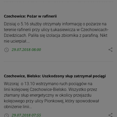
Czechowice: Pożar w rafinerii
Dzisiaj o 5.16 służby otrzymały informację o pożarze na
terenie rafinerii przy ulicy Łukasiewicza w Czechowicach-
Dziedzicach. Paliła się izolacja zbiornika z parafiną. Nikt
nie ucierpiał.…
29.07.2018 08:00
share
access_time
Czechowice, Bielsko: Uszkodzony słup zatrzymał pociągi
Wczoraj o 13.10 wstrzymano ruch pociągów na
linii kolejowej Czechowice-Bielsko. Wszystko przez
złamany słup energetyczny w okolicy przejazdu
kolejowego przy ulicy Pionkowej, który spowodował
obniżenie linii…
29.07.2018 07:55
share
access_time