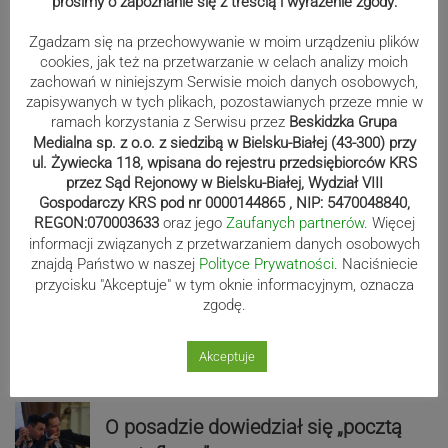
prosimy o zapoznanie się z treścią i wyrażenie zgody:
Następna
navigate_next
Zgadzam się na przechowywanie w moim urządzeniu plików
cookies, jak też na przetwarzanie w celach analizy moich
zachowań w niniejszym Serwisie moich danych osobowych,
Wydarzenia
zapisywanych w tych plikach, pozostawianych przeze mnie w
ramach korzystania z Serwisu przez
Beskidzka Grupa
Straciła zaufanie, dostała radę
Medialna sp. z o.o. z siedzibą w Bielsku-Białej (43-300) przy
ul. Żywiecka 118, wpisana do rejestru przedsiębiorców KRS
nadzorczą na Śląsku. Czy to
przez Sąd Rejonowy w Bielsku-Białej, Wydział VIII
rekompensata za utracone
Gospodarczy KRS pod nr 0000144865 , NIP: 5470048840,
stanowisko?
REGON:070003633
oraz jego
Zaufanych partnerów
. Więcej
informacji związanych z przetwarzaniem danych osobowych
znajdą Państwo w naszej
Polityce Prywatności
. Naciśniecie
przycisku "Akceptuje" w tym oknie informacyjnym, oznacza
Rozmach, jakiego jeszcze nie było.
zgodę.
Startuje Miejska Promenada Kultury
Akceptuje
O posadzie dowiedział się „pocztą