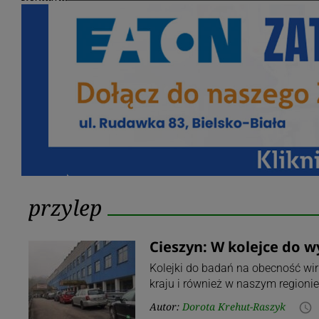
Tag:
przylep
przylep
Cieszyn: W kolejce do 
Kolejki do badań na obecność wi
kraju i również w naszym regioni
Autor:
Dorota Krehut-Raszyk
access_time