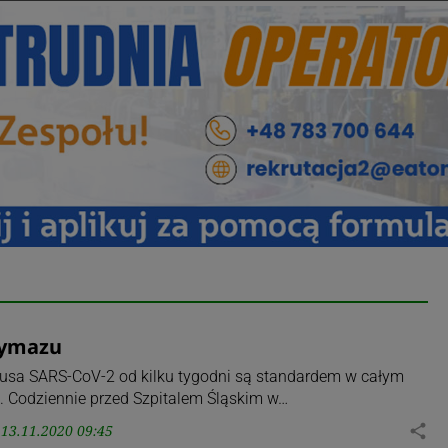
wymazu
rusa SARS-CoV-2 od kilku tygodni są standardem w całym
e. Codziennie przed Szpitalem Śląskim w…
13.11.2020 09:45
share