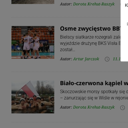
Autor:
Dorota Krehut-Raszyk
access_time
K
Ósme zwycięstwo BBTS-u
Bielscy siatkarze rozegrali zaległ
wyjeździe drużynę BKS Visła By
został…
Autor:
Artur Jarczok
11.11.2
access_time
Biało-czerwona kąpiel w
Skoczowskie morsy spotkały się dz
– zanurzając się w Wiśle w rejon
Autor:
Dorota Krehut-Raszyk
access_time