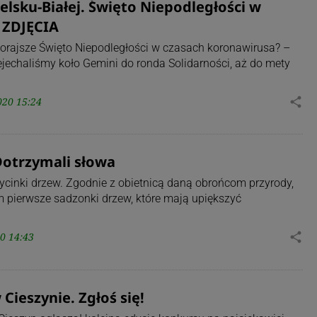
elsku-Białej. Święto Niepodległości w
 ZDJĘCIA
orajsze Święto Niepodległości w czasach koronawirusa? –
ejechaliśmy koło Gemini do ronda Solidarności, aż do mety
020 15:24
share
Dotrzymali słowa
wycinki drzew. Zgodnie z obietnicą daną obrońcom przyrody,
 pierwsze sadzonki drzew, które mają upiększyć
0 14:43
share
ieszynie. Zgłoś się!