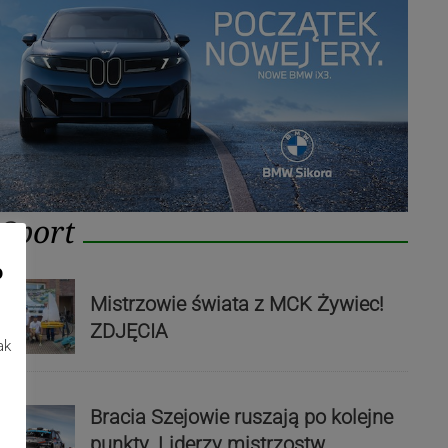
Sport
o
Mistrzowie świata z MCK Żywiec!
ZDJĘCIA
ak
Bracia Szejowie ruszają po kolejne
punkty. Liderzy mistrzostw