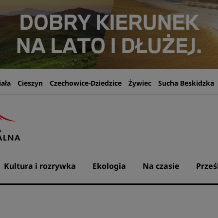
iała
Cieszyn
Czechowice-Dziedzice
Żywiec
Sucha Beskidzka
Kultura i rozrywka
Ekologia
Na czasie
Prześ