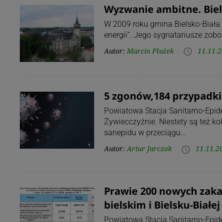
Wyzwanie ambitne. Biel
W 2009 roku gmina Bielsko-Biała 
energii”. Jego sygnatariusze zob
Autor:
Marcin Płużek
11.11.2
access_time
5 zgonów,184 przypadki
Powiatowa Stacja Sanitarno-Epi
Żywiecczyźnie. Niestety są też ko
sanepidu w przeciągu…
Autor:
Artur Jarczok
11.11.2
access_time
Prawie 200 nowych zaka
bielskim i Bielsku-Białej
Powiatowa Stacja Sanitarno-Epid