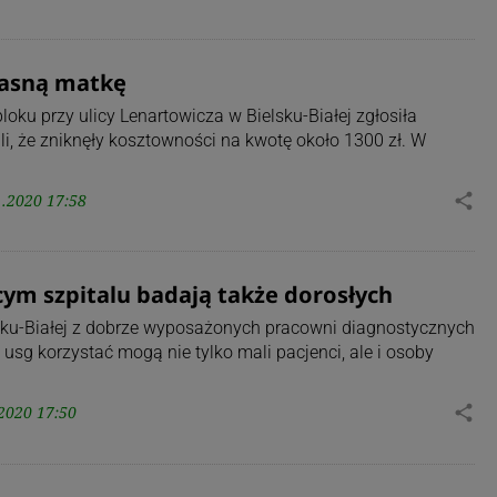
łasną matkę
oku przy ulicy Lenartowicza w Bielsku-Białej zgłosiła
alili, że zniknęły kosztowności na kwotę około 1300 zł. W
1.2020 17:58
share
ęcym szpitalu badają także dorosłych
sku-Białej z dobrze wyposażonych pracowni diagnostycznych
 usg korzystać mogą nie tylko mali pacjenci, ale i osoby
2020 17:50
share