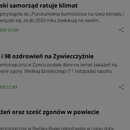
ski samorząd ratuje klimat
przystąpiła do „Porozumienia burmistrzów na rzecz klimatu i
owiązali się, że do 2020 roku zredukują na swoim…
020 12:54
share
 i 98 ozdrowień na Żywiecczyźnie
demiologiczna w Żywcu podała dane na temat zakażeń na
lejne zgony. Według dzisiejszego (11 listopada) raportu
020 12:43
share
żeń oraz sześć zgonów w powiecie
emiologiczna w Bielsku-Białej odnotowała w ciągu doby