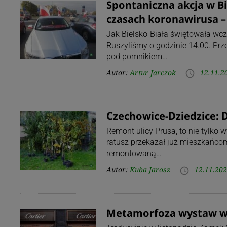
Spontaniczna akcja w Bi
czasach koronawirusa –
Jak Bielsko-Biała świętowała wcz
Ruszyliśmy o godzinie 14.00. Prz
pod pomnikiem…
Autor:
Artur Jarczok
12.11.2
access_time
Czechowice-Dziedzice: 
Remont ulicy Prusa, to nie tylko 
ratusz przekazał już mieszkańcom
remontowaną…
Autor:
Kuba Jarosz
12.11.202
access_time
Metamorfoza wystaw w C