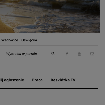
Wadowice
Oświęcim
Wyszukaj:
search
Facebook
Youtube
Kontak
lij ogłoszenie
Praca
Beskidzka TV