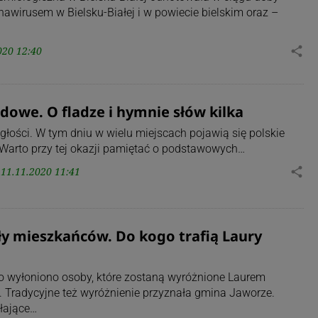
wirusem w Bielsku-Białej i w powiecie bielskim oraz –
020 12:40
share
owe. O fladze i hymnie słów kilka
łości. W tym dniu w wielu miejscach pojawią się polskie
 Warto przy tej okazji pamiętać o podstawowych…
11.11.2020 11:41
share
ły mieszkańców. Do kogo trafią Laury
 wyłoniono osoby, które zostaną wyróżnione Laurem
k. Tradycyjne też wyróżnienie przyznała gmina Jaworze.
łające…