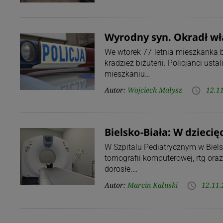
Wyrodny syn. Okradł w
We wtorek 77-letnia mieszkanka bl
kradzież biżuterii. Policjanci ust
mieszkaniu…
Autor:
Wojciech Małysz
12.1
access_time
Bielsko-Biała: W dzieci
W Szpitalu Pediatrycznym w Biel
tomografii komputerowej, rtg oraz
dorosłe.…
Autor:
Marcin Kałuski
12.11.
access_time