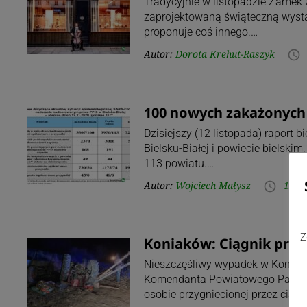
Tradycyjnie w listopadzie Zamek 
zaprojektowaną świąteczną wystaw
proponuje coś innego.…
Autor:
Dorota Krehut-Raszyk
access_time
100 nowych zakażonych 
Dzisiejszy (12 listopada) raport 
Bielsku-Białej i powiecie bielski
113 powiatu.…
Autor:
Wojciech Małysz
12.1
access_time
Z
Koniaków: Ciągnik przy
Nieszczęśliwy wypadek w Koniako
Komendanta Powiatowego Państwo
osobie przygniecionej przez ciąg