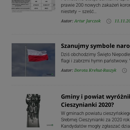
prawie 200 nowych zakażeń korona
niestety – sześć…
Autor:
Artur Jarczok
11.11.2
access_time
Szanujmy symbole narod
Dziś obchodzimy Święto Niepodleg
flagi i zabrzmi hymn państwowy.
Autor:
Dorota Krehut-Raszyk
access_time
Gminy i powiat wyróżni
Cieszynianki 2020?
W gminach powiatu cieszyńskiego
Srebrnej Cieszynianki za 2020 ro
Kandydatów mogły zgłaszać dzia