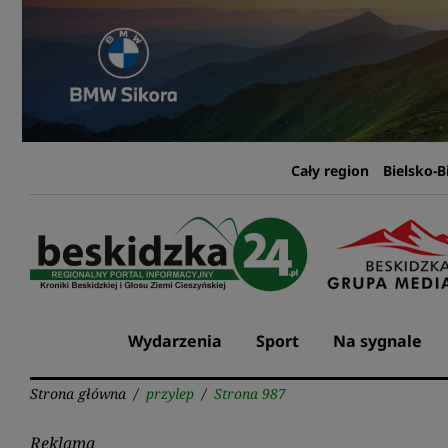
Przejdź
do
treści
Cały region
Bielsko-B
Wydarzenia
Sport
Na sygnale
Strona główna
/
przylep
/
Strona 987
Reklama