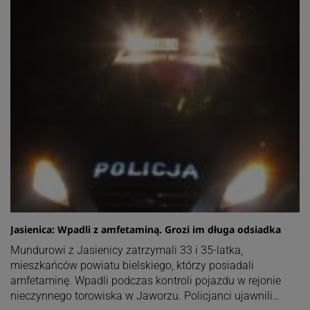
Jasienica: Wpadli z amfetaminą. Grozi im długa odsiadka
Mundurowi z Jasienicy zatrzymali 33 i 35-latka,
mieszkańców powiatu bielskiego, którzy posiadali
amfetaminę. Wpadli podczas kontroli pojazdu w rejonie
nieczynnego torowiska w Jaworzu. Policjanci ujawnili…