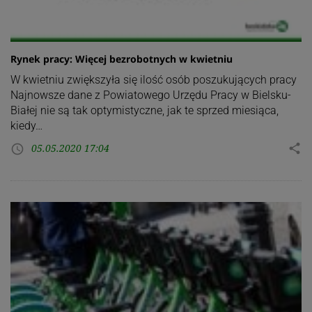
Rynek pracy: Więcej bezrobotnych w kwietniu
W kwietniu zwiększyła się ilość osób poszukujących pracy
Najnowsze dane z Powiatowego Urzędu Pracy w Bielsku-
Białej nie są tak optymistyczne, jak te sprzed miesiąca,
kiedy…
05.05.2020 17:04
share
access_time