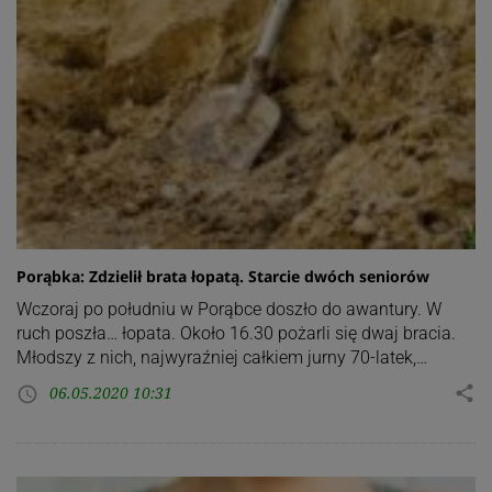
Porąbka: Zdzielił brata łopatą. Starcie dwóch seniorów
Wczoraj po południu w Porąbce doszło do awantury. W
ruch poszła… łopata. Około 16.30 pożarli się dwaj bracia.
Młodszy z nich, najwyraźniej całkiem jurny 70-latek,…
06.05.2020 10:31
share
access_time