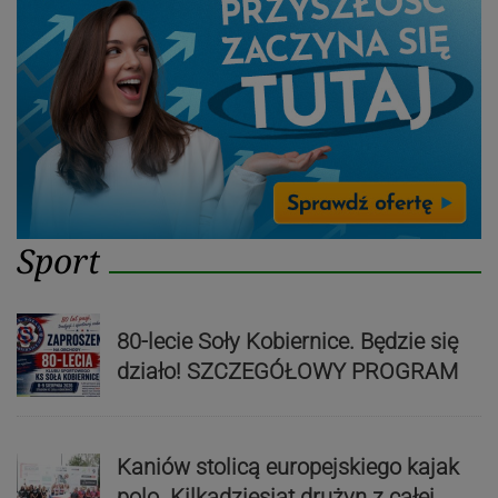
Sport
80-lecie Soły Kobiernice. Będzie się
działo! SZCZEGÓŁOWY PROGRAM
Kaniów stolicą europejskiego kajak
polo. Kilkadziesiąt drużyn z całej