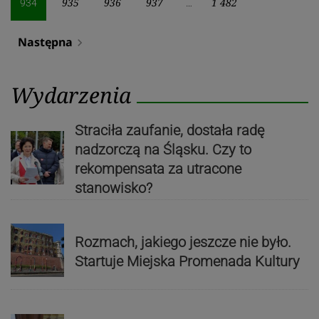
935
936
937
1 482
934
…
Następna
navigate_next
Wydarzenia
Straciła zaufanie, dostała radę
nadzorczą na Śląsku. Czy to
rekompensata za utracone
stanowisko?
Rozmach, jakiego jeszcze nie było.
Startuje Miejska Promenada Kultury