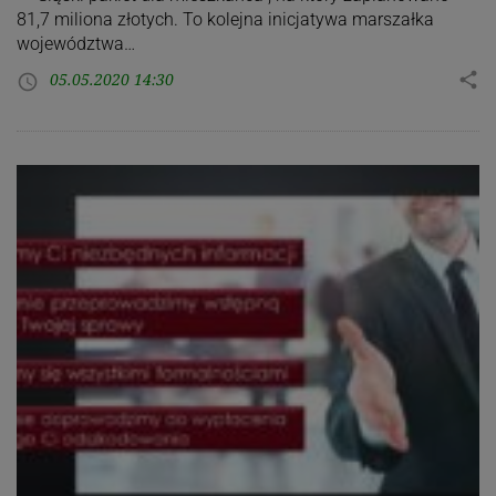
81,7 miliona złotych. To kolejna inicjatywa marszałka
województwa…
05.05.2020 14:30
share
access_time