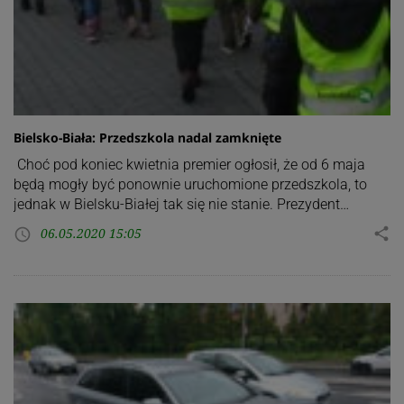
Bielsko-Biała: Przedszkola nadal zamknięte
Choć pod koniec kwietnia premier ogłosił, że od 6 maja
będą mogły być ponownie uruchomione przedszkola, to
jednak w Bielsku-Białej tak się nie stanie. Prezydent…
06.05.2020 15:05
share
access_time