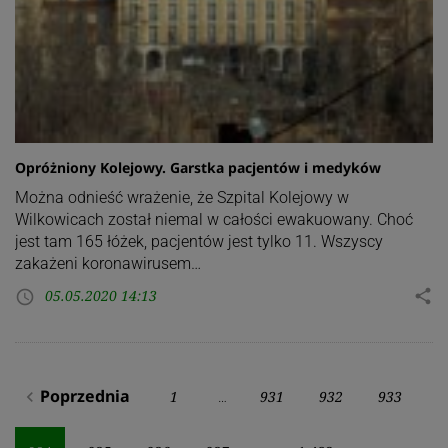
Opróżniony Kolejowy. Garstka pacjentów i medyków
Można odnieść wrażenie, że Szpital Kolejowy w
Wilkowicach został niemal w całości ewakuowany. Choć
jest tam 165 łóżek, pacjentów jest tylko 11. Wszyscy
zakażeni koronawirusem…
05.05.2020 14:13
share
access_time
Stronicowanie
Poprzednia
1
931
932
933
navigate_before
…
wpisów