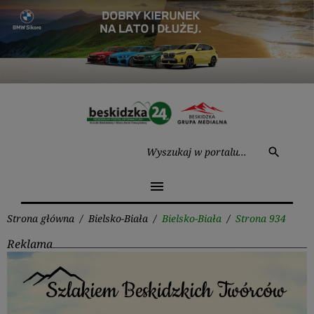
Przejdź
do
treści
Wysz
search
menu
Strona główna
/
Bielsko-Biała
/
Bielsko-Biała
/
Strona 934
Reklama