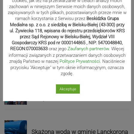
cookies, jak też na przetwarzanie w celach analizy moich
zachowań w niniejszym Serwisie moich danych osobowych,
Niewidzialne klatki. Gdy nawyk staje
zapisywanych w tych plikach, pozostawianych przeze mnie w
ramach korzystania z Serwisu przez
Beskidzka Grupa
się więzieniem umysłu
Medialna sp. z o.o. z siedzibą w Bielsku-Białej (43-300) przy
ul. Żywiecka 118, wpisana do rejestru przedsiębiorców KRS
przez Sąd Rejonowy w Bielsku-Białej, Wydział VIII
Zdolny uczeń, niewłaściwe
Gospodarczy KRS pod nr 0000144865 , NIP: 5470048840,
REGON:070003633
oraz jego
Zaufanych partnerów
. Więcej
środowisko. Dlaczego młodzież w
informacji związanych z przetwarzaniem danych osobowych
spektrum nie zawsze pokazuje, na co
znajdą Państwo w naszej
Polityce Prywatności
. Naciśniecie
ją stać?
przycisku "Akceptuje" w tym oknie informacyjnym, oznacza
zgodę.
W drodze na Jasną Górę. Pielgrzymi
Akceptuje
ruszyli z Hałcnowa
Skażona woda w gminie Lanckorona