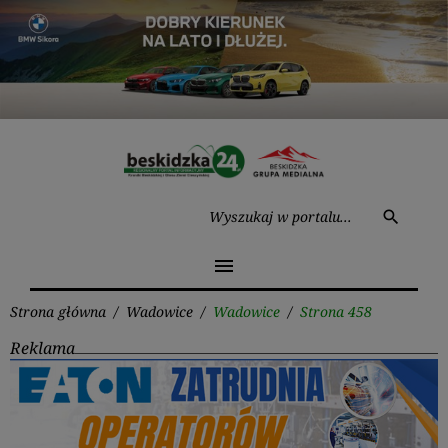
Przejdź
do
treści
Wysz
search
menu
Strona główna
/
Wadowice
/
Wadowice
/
Strona 458
Reklama