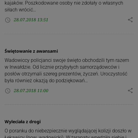
kajaków. Poszkodowane osoby nie zdołały o własnych
siłach wrócić…
28.07.2018 13:51
share
access_time
Świętowanie z awansami
Wadowiccy policjanci swoje święto obchodzili tym razem
w Inwałdzie. Od licznie przybyłych samorządowców i
posłów otrzymali szereg prezentów, życzeń. Uroczystość
była również okazją do podziękowań…
28.07.2018 11:00
share
access_time
Wyleciała z drogi
O poranku do niebezpiecznie wyglądającej kolizji doszło w
Łękawicy (pow. wadowicki). W tarapaty wpędziła siebie i