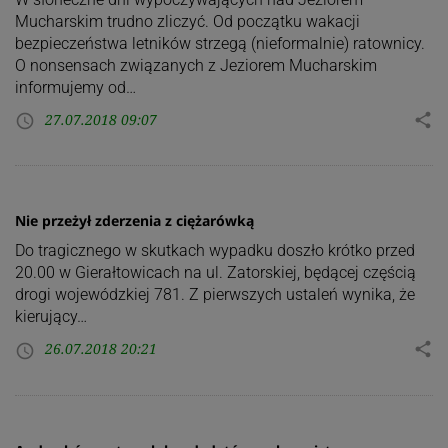
Mucharskim trudno zliczyć. Od początku wakacji
bezpieczeństwa letników strzegą (nieformalnie) ratownicy.
O nonsensach związanych z Jeziorem Mucharskim
informujemy od…
27.07.2018 09:07
share
access_time
Nie przeżył zderzenia z ciężarówką
Do tragicznego w skutkach wypadku doszło krótko przed
20.00 w Gierałtowicach na ul. Zatorskiej, będącej częścią
drogi wojewódzkiej 781. Z pierwszych ustaleń wynika, że
kierujący…
26.07.2018 20:21
share
access_time