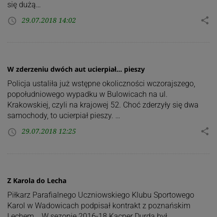
się dużą…
29.07.2018 14:02
share
access_time
W zderzeniu dwóch aut ucierpiał… pieszy
Policja ustaliła już wstępne okoliczności wczorajszego,
popołudniowego wypadku w Bulowicach na ul.
Krakowskiej, czyli na krajowej 52. Choć zderzyły się dwa
samochody, to ucierpiał pieszy. …
29.07.2018 12:25
share
access_time
Z Karola do Lecha
Piłkarz Parafialnego Uczniowskiego Klubu Sportowego
Karol w Wadowicach podpisał kontrakt z poznańskim
Lechem. W sezonie 2016-18 Kacper Durda był