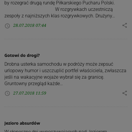
by rozegrać drugą rundę Piłkarskiego Pucharu Polski.
W rozgrywkach uczestniczą
zespoły z najniższych klas rozgrywkowych. Drużyny…
28.07.2018 07:44
share
access_time
Gotowi do drogi?
Drobna usterka samochodu w podróży może zepsuć
urlopowy humor i uszczuplić portfel właściciela, zwłaszcza
jeśli na wakacyjne wojaże wybrał się za granicę.
Gruntowny przegląd każde…
27.07.2018 11:59
share
access_time
Jezioro absurdów
W słoneczne dni wypoczywających nad Jeziorem