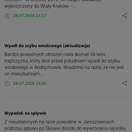
wypożyczony do Wisły Kraków. –…
28.07.2018 21:17
share
access_time
Wpadł do szybu windowego (aktualizacja)
Bardzo poważnych obrażeń ciała doznał 56-letni
mężczyzna, który dziś przed południem wpadł do szybu
windowego w Andrychowie. Wiadomo na razie, że nie jest
on mieszkańcem…
28.07.2018 13:55
share
access_time
Wypadek na spływie
Z nieustalonych na razie powodów w Jaroszowicach
podczas spływu po Skawie doszło do wywrócenia się kilku