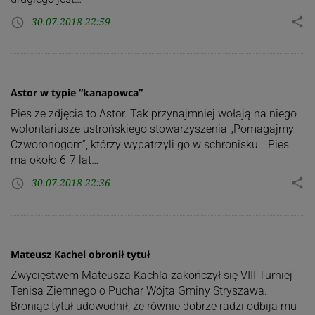
30.07.2018 22:59
share
access_time
Astor w typie “kanapowca”
Pies ze zdjęcia to Astor. Tak przynajmniej wołają na niego
wolontariusze ustrońskiego stowarzyszenia „Pomagajmy
Czworonogom”, którzy wypatrzyli go w schronisku… Pies
ma około 6-7 lat…
30.07.2018 22:36
share
access_time
Mateusz Kachel obronił tytuł
Zwycięstwem Mateusza Kachla zakończył się VIII Turniej
Tenisa Ziemnego o Puchar Wójta Gminy Stryszawa.
Broniąc tytuł udowodnił, że równie dobrze radzi odbija mu