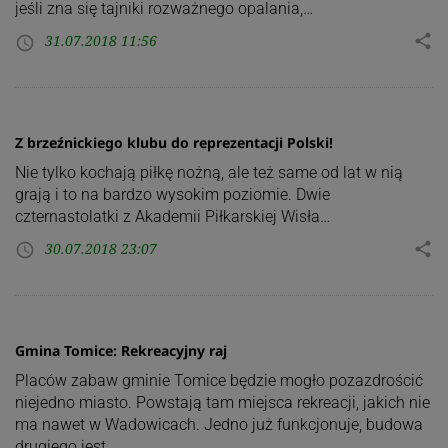
jeśli zna się tajniki rozważnego opalania,…
31.07.2018 11:56
share
access_time
Z brzeźnickiego klubu do reprezentacji Polski!
Nie tylko kochają piłkę nożną, ale też same od lat w nią
grają i to na bardzo wysokim poziomie. Dwie
czternastolatki z Akademii Piłkarskiej Wisła…
30.07.2018 23:07
share
access_time
Gmina Tomice: Rekreacyjny raj
Placów zabaw gminie Tomice będzie mogło pozazdrościć
niejedno miasto. Powstają tam miejsca rekreacji, jakich nie
ma nawet w Wadowicach. Jedno już funkcjonuje, budowa
drugiego jest…