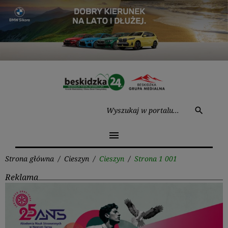
Przejdź
do
treści
Wysz
search
menu
Strona główna
/
Cieszyn
/
Cieszyn
/
Strona 1 001
Reklama