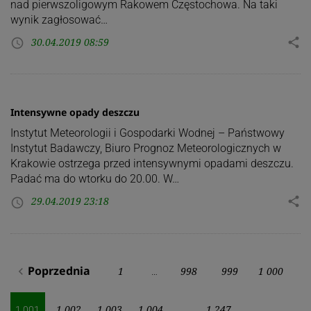
nad pierwszoligowym Rakowem Częstochowa. Na taki
wynik zagłosować…
30.04.2019 08:59
share
access_time
Intensywne opady deszczu
Instytut Meteorologii i Gospodarki Wodnej – Państwowy
Instytut Badawczy, Biuro Prognoz Meteorologicznych w
Krakowie ostrzega przed intensywnymi opadami deszczu.
Padać ma do wtorku do 20.00. W…
29.04.2019 23:18
share
access_time
Stronicowanie
Poprzednia
1
998
999
1 000
navigate_before
…
wpisów
1 002
1 003
1 004
1 247
1 001
…