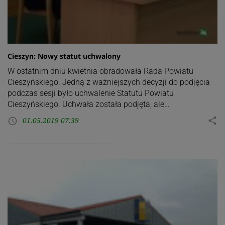
Cieszyn: Nowy statut uchwalony
W ostatnim dniu kwietnia obradowała Rada Powiatu
Cieszyńskiego. Jedną z ważniejszych decyzji do podjęcia
podczas sesji było uchwalenie Statutu Powiatu
Cieszyńskiego. Uchwała została podjęta, ale…
01.05.2019 07:39
share
access_time