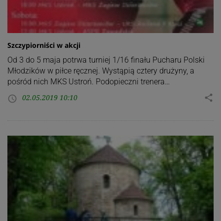
Szczypiorniści w akcji
Od 3 do 5 maja potrwa turniej 1/16 finału Pucharu Polski
Młodzików w piłce ręcznej. Wystąpią cztery drużyny, a
pośród nich MKS Ustroń. Podopieczni trenera…
02.05.2019 10:10
share
access_time