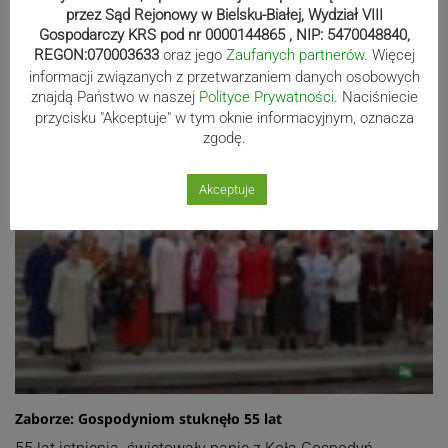
przez Sąd Rejonowy w Bielsku-Białej, Wydział VIII
Gospodarczy KRS pod nr 0000144865 , NIP: 5470048840,
REGON:070003633
oraz jego
Zaufanych partnerów
. Więcej
informacji związanych z przetwarzaniem danych osobowych
znajdą Państwo w naszej
Polityce Prywatności
. Naciśniecie
przycisku "Akceptuje" w tym oknie informacyjnym, oznacza
zgodę.
Akceptuje
Zaborze: Gospodyniom stuknęło 55 lat