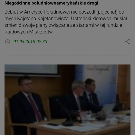
Niegościnne południowoamerykańskie drogi
Debiut w Ameryce Południowej nie poszedł (pojechał) po
myśli Kajetana Kajetanowicza. Ustroński kierowca musiał
zmienić swoje plany związane ze startami w tej rundzie
Rajdowych Mistrzostw…
01.05.2019 07:53
share
access_time