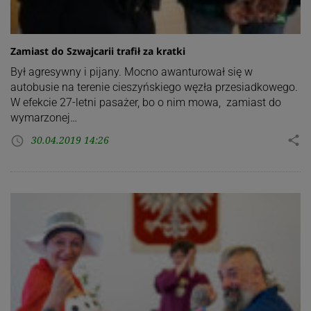
Zamiast do Szwajcarii trafił za kratki
Był agresywny i pijany. Mocno awanturował się w
autobusie na terenie cieszyńskiego węzła przesiadkowego.
W efekcie 27-letni pasażer, bo o nim mowa, zamiast do
wymarzonej…
30.04.2019 14:26
share
access_time