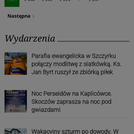
Następna
navigate_next
Wydarzenia
Parafia ewangelicka w Szczyrku
połączy modlitwę z siatkówką. Ks.
Jan Byrt ruszył ze zbiórką piłek
Noc Perseidów na Kaplicówce.
Skoczów zaprasza na noc pod
gwiazdami
Wakacyjny szturm po dowody. W