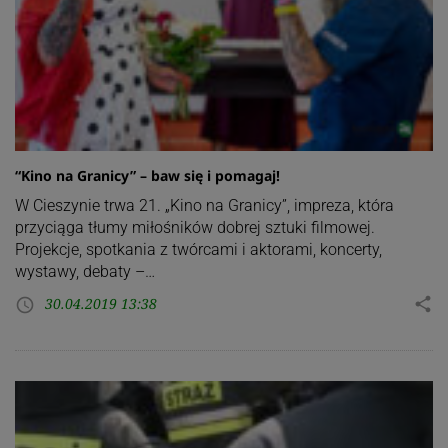
“Kino na Granicy” – baw się i pomagaj!
W Cieszynie trwa 21. „Kino na Granicy”, impreza, która
przyciąga tłumy miłośników dobrej sztuki filmowej.
Projekcje, spotkania z twórcami i aktorami, koncerty,
wystawy, debaty –…
30.04.2019 13:38
share
access_time