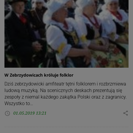
W Zebrzydowicach króluje folklor
Dziś zebrzydowicki amfiteatr tętni folklorem i rozbrzmiewa
ludową muzyką. Na scenicznych deskach prezentują się
zespoły z niemal każdego zakątka Polski oraz z zagranicy.
Wszystko to…
01.05.2019 13:21
share
access_time