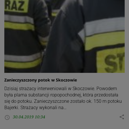
Zanieczyszczony potok w Skoczowie
Dzisiaj strażacy interweniowali w Skoczowie. Powodem
była plama substancji ropopochodnej, która przedostała
się do potoku. Zanieczyszczone zostało ok. 150 m potoku
Bajerki. Strażacy wykonali na…
30.04.2019 10:34
share
access_time