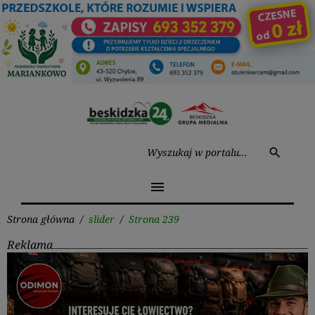
Przejdź
do
treści
Wysz
search
menu
Strona główna
/
slider
/
Strona 239
Reklama