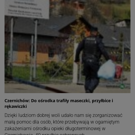
Czernichów: Do ośrodka trafiły maseczki, przyłbice i
rękawiczki
Dzięki ludziom dobrej woli udało nam się zorganizować
małą pomoc dla osób, które przebywają w ogarniętym
zakażeniami ośrodku opieki długoterminowej w