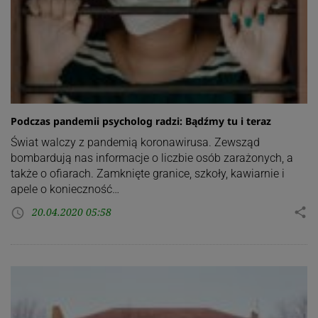
Podczas pandemii psycholog radzi: Bądźmy tu i teraz
Świat walczy z pandemią koronawirusa. Zewsząd
bombardują nas informacje o liczbie osób zarażonych, a
także o ofiarach. Zamknięte granice, szkoły, kawiarnie i
apele o konieczność…
20.04.2020 05:58
share
access_time