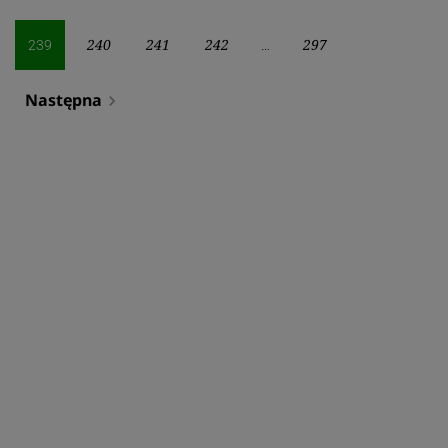
wpisów
240
241
242
297
239
…
Następna
navigate_next