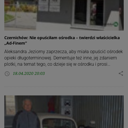
Czernichów: Nie opuściłam ośrodka – twierdzi właścicielka
„Ad-Finem”
Aleksandra Jeziorny zaprzecza, aby miała opuścić ośrodek
opieki długoterminowej. Dementuje też inne, jej zdaniem
plotki, na temat tego, co dzieje się w ośrodku i prosi…
18.04.2020 20:03
share
access_time