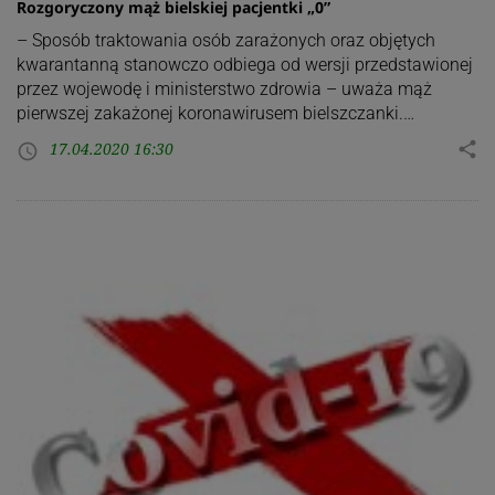
Rozgoryczony mąż bielskiej pacjentki „0”
– Sposób traktowania osób zarażonych oraz objętych
kwarantanną stanowczo odbiega od wersji przedstawionej
przez wojewodę i ministerstwo zdrowia – uważa mąż
pierwszej zakażonej koronawirusem bielszczanki.…
17.04.2020 16:30
share
access_time