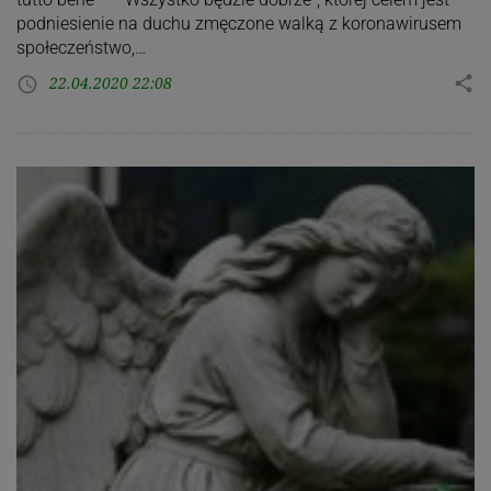
podniesienie na duchu zmęczone walką z koronawirusem
społeczeństwo,…
22.04.2020 22:08
share
access_time