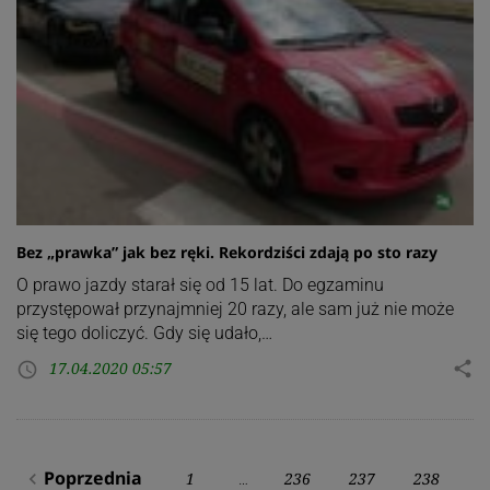
Bez „prawka” jak bez ręki. Rekordziści zdają po sto razy
O prawo jazdy starał się od 15 lat. Do egzaminu
przystępował przynajmniej 20 razy, ale sam już nie może
się tego doliczyć. Gdy się udało,…
17.04.2020 05:57
share
access_time
Stronicowanie
Poprzednia
1
236
237
238
navigate_before
…