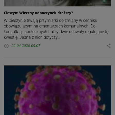
Cieszyn: Wieczny odpoczynek droższy?
W Cieszynie trwają przymiarki do zmiany w cenniku
obowiązującym na cmentarzach komunalnych. Do
konsultacji społecznych trafiły dwie uchwały regulujące tę
kwestię. Jedna z nich dotyczy…
22.04.2020 05:07
share
access_time