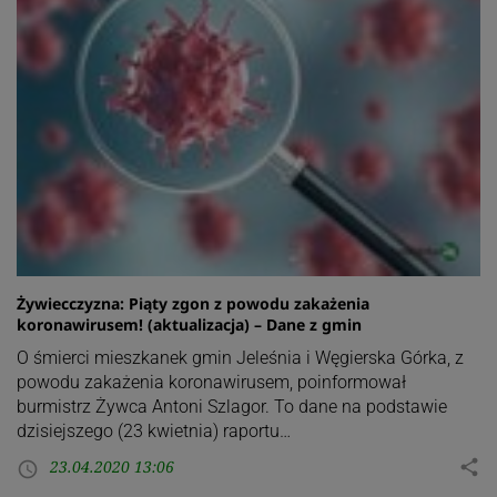
Żywiecczyzna: Piąty zgon z powodu zakażenia
koronawirusem! (aktualizacja) – Dane z gmin
O śmierci mieszkanek gmin Jeleśnia i Węgierska Górka, z
powodu zakażenia koronawirusem, poinformował
burmistrz Żywca Antoni Szlagor. To dane na podstawie
dzisiejszego (23 kwietnia) raportu…
23.04.2020 13:06
share
access_time